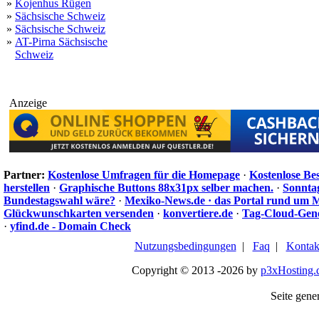
»
Kojenhus Rügen
»
Sächsische Schweiz
»
Sächsische Schweiz
»
AT-Pirna Sächsische
Schweiz
Anzeige
Partner:
Kostenlose Umfragen für die Homepage
·
Kostenlose Be
herstellen
·
Graphische Buttons 88x31px selber machen.
·
Sonnta
Bundestagswahl wäre?
·
Mexiko-News.de · das Portal rund um 
Glückwunschkarten versenden
·
konvertiere.de
·
Tag-Cloud-Gen
·
yfind.de - Domain Check
Nutzungsbedingungen
|
Faq
|
Kontak
Copyright © 2013 -2026 by
p3xHosting.
Seite gener