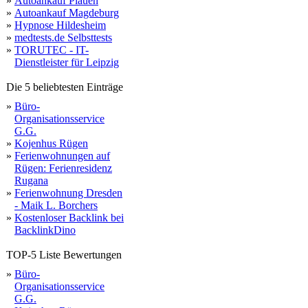
»
Autoankauf Plauen
»
Autoankauf Magdeburg
»
Hypnose Hildesheim
»
medtests.de Selbsttests
»
TORUTEC - IT-
Dienstleister für Leipzig
Die 5 beliebtesten Einträge
»
Büro-
Organisationsservice
G.G.
»
Kojenhus Rügen
»
Ferienwohnungen auf
Rügen: Ferienresidenz
Rugana
»
Ferienwohnung Dresden
- Maik L. Borchers
»
Kostenloser Backlink bei
BacklinkDino
TOP-5 Liste Bewertungen
»
Büro-
Organisationsservice
G.G.