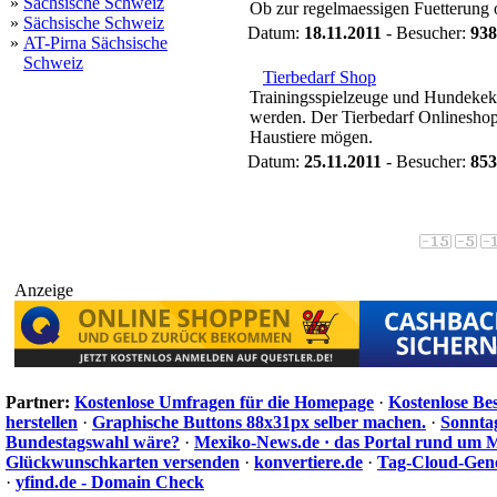
»
Sächsische Schweiz
Ob zur regelmaessigen Fuetterung od
»
Sächsische Schweiz
Datum:
18.11.2011
- Besucher:
938
»
AT-Pirna Sächsische
Schweiz
Tierbedarf Shop
Trainingsspielzeuge und Hundekek
werden. Der Tierbedarf Onlineshop
Haustiere mögen.
Datum:
25.11.2011
- Besucher:
853
Anzeige
Partner:
Kostenlose Umfragen für die Homepage
·
Kostenlose Be
herstellen
·
Graphische Buttons 88x31px selber machen.
·
Sonnta
Bundestagswahl wäre?
·
Mexiko-News.de · das Portal rund um 
Glückwunschkarten versenden
·
konvertiere.de
·
Tag-Cloud-Gen
·
yfind.de - Domain Check