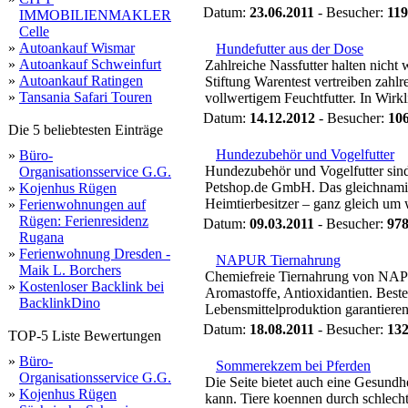
Datum:
23.06.2011
- Besucher:
11
IMMOBILIENMAKLER
Celle
»
Autoankauf Wismar
Hundefutter aus der Dose
»
Autoankauf Schweinfurt
Zahlreiche Nassfutter halten nicht
»
Autoankauf Ratingen
Stiftung Warentest vertreiben zahlr
»
Tansania Safari Touren
vollwertigem Feuchtfutter. In Wirkli
Datum:
14.12.2012
- Besucher:
10
Die 5 beliebtesten Einträge
Hundezubehör und Vogelfutter
»
Büro-
Hundezubehör und Vogelfutter sind
Organisationsservice G.G.
Petshop.de GmbH. Das gleichnamige
»
Kojenhus Rügen
Heimtierbesitzer – ganz gleich um we
»
Ferienwohnungen auf
Rügen: Ferienresidenz
Datum:
09.03.2011
- Besucher:
97
Rugana
»
Ferienwohnung Dresden -
NAPUR Tiernahrung
Maik L. Borchers
Chemiefreie Tiernahrung von NAPUR
»
Kostenloser Backlink bei
Aromastoffe, Antioxidantien. Beste
BacklinkDino
Lebensmittelproduktion garantiere
Datum:
18.08.2011
- Besucher:
13
TOP-5 Liste Bewertungen
»
Büro-
Sommerekzem bei Pferden
Organisationsservice G.G.
Die Seite bietet auch eine Gesundhe
»
Kojenhus Rügen
kann. Tiere koennen durch schlecht