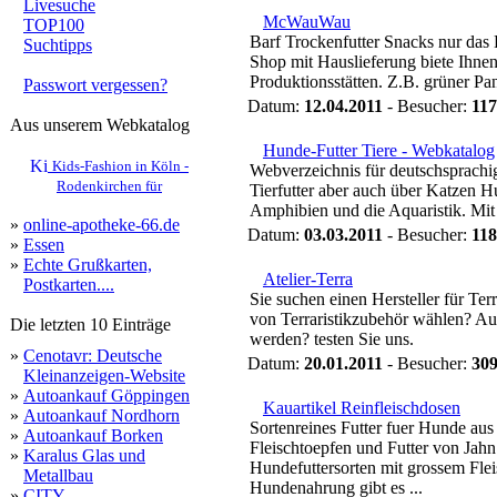
Livesuche
McWauWau
TOP100
Barf Trockenfutter Snacks nur das
Suchtipps
Shop mit Hauslieferung biete Ihnen
Produktionsstätten. Z.B. grüner Pa
Passwort vergessen?
Datum:
12.04.2011
- Besucher:
11
Aus unserem Webkatalog
Hunde-Futter Tiere - Webkatalog
Kids-Fashion in Köln -
Webverzeichnis für deutschsprachig
Rodenkirchen für
Tierfutter aber auch über Katzen H
Amphibien und die Aquaristik. Mit 
»
online-apotheke-66.de
Datum:
03.03.2011
- Besucher:
11
»
Essen
»
Echte Grußkarten,
Atelier-Terra
Postkarten....
Sie suchen einen Hersteller für Te
von Terraristikzubehör wählen? Au
Die letzten 10 Einträge
werden? testen Sie uns.
»
Cenotavr: Deutsche
Datum:
20.01.2011
- Besucher:
30
Kleinanzeigen-Website
»
Autoankauf Göppingen
Kauartikel Reinfleischdosen
»
Autoankauf Nordhorn
Sortenreines Futter fuer Hunde au
»
Autoankauf Borken
Fleischtoepfen und Futter von Jahn
»
Karalus Glas und
Hundefuttersorten mit grossem Fle
Metallbau
Hundenahrung gibt es ...
»
CITY