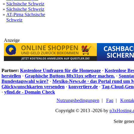
»
Sächsische Schweiz
»
Sächsische Schweiz
»
AT-Pirna Sächsische
Schweiz
Anzeige
Partner:
Kostenlose Umfragen für die Homepage
·
Kostenlose Be
herstellen
·
Graphische Buttons 88x31px selber machen.
·
Sonnta
Bundestagswahl wäre?
·
Mexiko-News.de · das Portal rund um 
Glückwunschkarten versenden
·
konvertiere.de
·
Tag-Cloud-Gen
·
yfind.de - Domain Check
Nutzungsbedingungen
|
Faq
|
Kontak
Copyright © 2013 -2026 by
p3xHosting.
Seite gener