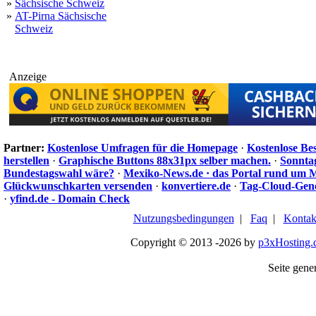
»
Sächsische Schweiz
»
AT-Pirna Sächsische
Schweiz
Anzeige
Partner:
Kostenlose Umfragen für die Homepage
·
Kostenlose Be
herstellen
·
Graphische Buttons 88x31px selber machen.
·
Sonnta
Bundestagswahl wäre?
·
Mexiko-News.de · das Portal rund um 
Glückwunschkarten versenden
·
konvertiere.de
·
Tag-Cloud-Gen
·
yfind.de - Domain Check
Nutzungsbedingungen
|
Faq
|
Kontak
Copyright © 2013 -2026 by
p3xHosting.
Seite gener