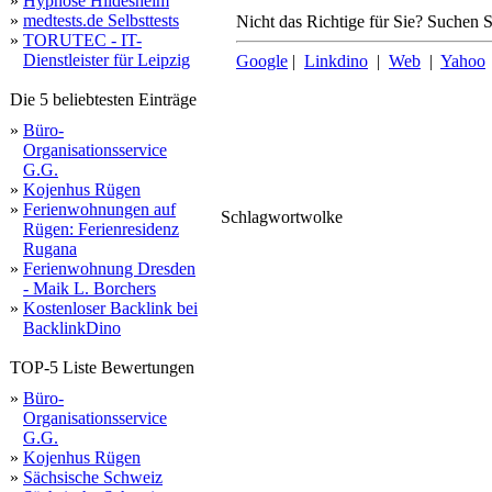
»
Hypnose Hildesheim
»
medtests.de Selbsttests
Nicht das Richtige für Sie? Suchen Si
»
TORUTEC - IT-
Dienstleister für Leipzig
Google
|
Linkdino
|
Web
|
Yahoo
Die 5 beliebtesten Einträge
»
Büro-
Organisationsservice
G.G.
»
Kojenhus Rügen
»
Ferienwohnungen auf
Schlagwortwolke
Rügen: Ferienresidenz
co
mannheim
domains
erfahrung
Rugana
»
Ferienwohnung Dresden
- Maik L. Borchers
»
Kostenloser Backlink bei
BacklinkDino
TOP-5 Liste Bewertungen
»
Büro-
Organisationsservice
G.G.
»
Kojenhus Rügen
»
Sächsische Schweiz