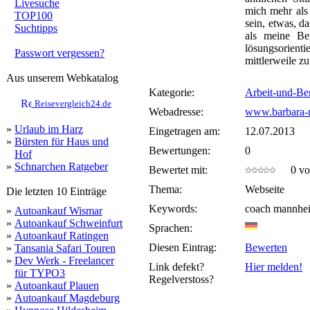
Livesuche
mich mehr als 
TOP100
sein, etwas, d
Suchtipps
als meine Be
lösungsorie
Passwort vergessen?
mittlerweile z
Aus unserem Webkatalog
Kategorie:
Arbeit-und-Be
Reisevergleich24.de
Webadresse:
www.barbara-n
»
Urlaub im Harz
Eingetragen am:
12.07.2013
»
Bürsten für Haus und
Bewertungen:
0
Hof
»
Schnarchen Ratgeber
Bewertet mit:
0 von
Thema:
Webseite
Die letzten 10 Einträge
Keywords:
coach mannhe
»
Autoankauf Wismar
»
Autoankauf Schweinfurt
Sprachen:
»
Autoankauf Ratingen
Diesen Eintrag:
Bewerten
»
Tansania Safari Touren
»
Dev Werk - Freelancer
Link defekt?
Hier melden!
für TYPO3
Regelverstoss?
»
Autoankauf Plauen
»
Autoankauf Magdeburg