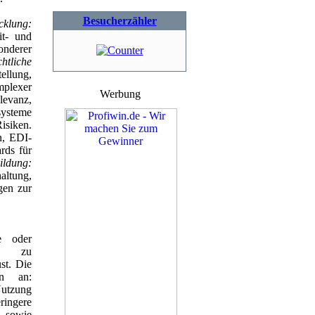
Besucherzähler
cklung:
it- und
nderer
htliche
llung,
mplexer
Werbung
levanz,
systeme
siken.
n, EDI-
rds für
ldung:
altung,
gen zur
se oder
ll zu
st. Die
ln an:
utzung
eringere
 sowie