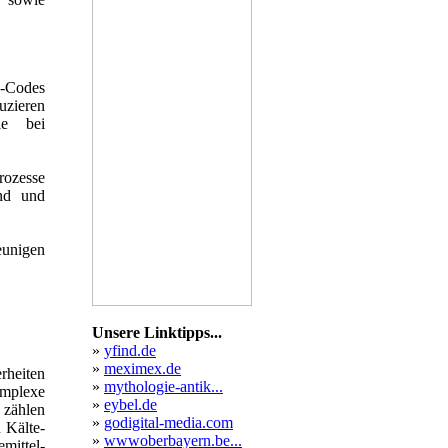
-Codes
zieren
le bei
rozesse
and und
eunigen
Unsere Linktipps...
»
yfind.de
»
meximex.de
heiten
»
mythologie-antik...
omplexe
»
eybel.de
 zählen
»
godigital-media.com
 Kälte-
»
wwwoberbayern.be...
mittel-