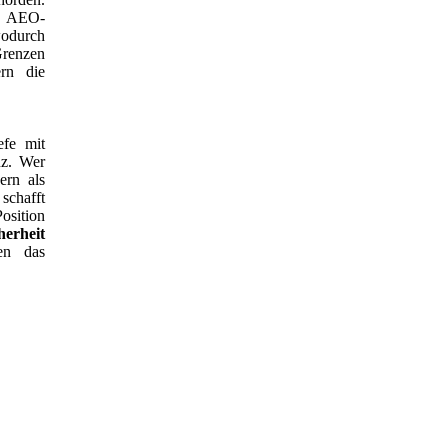
i AEO-
odurch
Grenzen
rn die
efe mit
nz. Wer
ern als
chafft
osition
herheit
en das