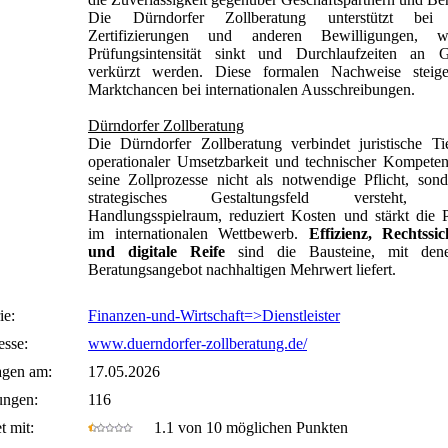
Die Dürndorfer Zollberatung unterstützt be
Zertifizierungen und anderen Bewilligungen, w
Prüfungsintensität sinkt und Durchlaufzeiten an 
verkürzt werden. Diese formalen Nachweise steige
Marktchancen bei internationalen Ausschreibungen.
Dürndorfer Zollberatung
Die Dürndorfer Zollberatung verbindet juristische Ti
operationaler Umsetzbarkeit und technischer Kompete
seine Zollprozesse nicht als notwendige Pflicht, sond
strategisches Gestaltungsfeld versteht, s
Handlungsspielraum, reduziert Kosten und stärkt die P
im internationalen Wettbewerb.
Effizienz, Rechtssic
und digitale Reife
sind die Bausteine, mit den
Beratungsangebot nachhaltigen Mehrwert liefert.
ie:
Finanzen-und-Wirtschaft=>Dienstleister
sse:
www.duerndorfer-zollberatung.de/
agen am:
17.05.2026
ungen:
116
t mit:
1.1 von 10 möglichen Punkten