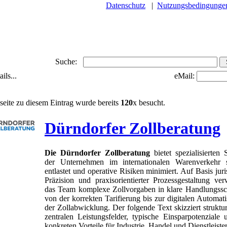
Datenschutz
|
Nutzungsbedingunge
Suche:
ils...
eMail:
seite zu diesem Eintrag wurde bereits
120
x besucht.
Dürndorfer Zollberatung
Die Dürndorfer Zollberatung
bietet spezialisierten 
der Unternehmen im internationalen Warenverkehr 
entlastet und operative Risiken minimiert. Auf Basis juri
Präzision und praxisorientierter Prozessgestaltung ver
das Team komplexe Zollvorgaben in klare Handlungssch
von der korrekten Tarifierung bis zur digitalen Automati
der Zollabwicklung. Der folgende Text skizziert struktur
zentralen Leistungsfelder, typische Einsparpotenziale 
konkreten Vorteile für Industrie, Handel und Dienstleister