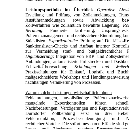
Leistungsportfolio im Überblick
Operative Abwi
Erstellung und Prüfung von Zollanmeldungen, Trans
Ausfuhranmeldungen sowie Abwicklung beso
Zollverfahren wie zollamtlich bewahrte Lagerung.
Rec
Beratung:
Fundierte Tarifierung, Ursprungsfestste
Präferenzmanagement und rechtssichere Einordnung ko
Stücklisten.
Exportkontrolle:
Prüfung auf Dual-Use-Re
Sanktionslisten-Checks und Aufbau interner Kontroll
zur Vermeidung straf- und bußgeldrechtlicher Ri
Digitalisierung:
Integration von ERP- und Zollsysteme
Anbindungen, automatisierte Prüfstrecken und Dashboa
Echtzeit-Überwachung.
Schulungen und Weiterbi
Praxisschulungen für Einkauf, Logistik und Buchh
maßgeschneiderte Workshops und Handlungsanweisun
nachhaltigen Verankerung von Prozessen.
Warum solche Leistungen wirtschaftlich lohnen
Fehleinreihungen, unvollständige Präferenznachwei
mangelnde Exportkontrollen führen schne
Nachforderungen, Verzögerungen und Reputationsverlu
Dürndorfer Zollberatung setzt an drei Hebe
Fehlerreduktion, Prozessbeschleunigung und N
rechtlicher Vorteile. Die sofort messbaren Effekte sind g
Lager- und Zinskosten, weniger Beanstandungen