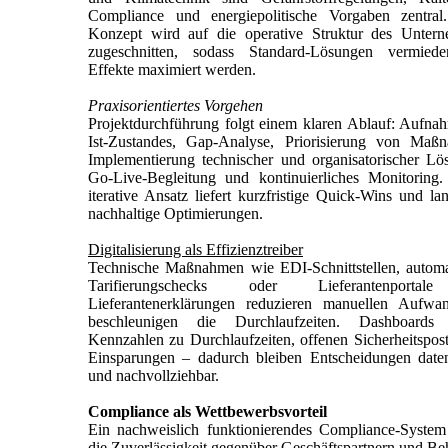
Compliance und energiepolitische Vorgaben zentral
Konzept wird auf die operative Struktur des Unter
zugeschnitten, sodass Standard-Lösungen vermied
Effekte maximiert werden.
Praxisorientiertes Vorgehen
Projektdurchführung folgt einem klaren Ablauf: Aufna
Ist-Zustandes, Gap-Analyse, Priorisierung von Maß
Implementierung technischer und organisatorischer Lö
Go-Live-Begleitung und kontinuierliches Monitoring.
iterative Ansatz liefert kurzfristige Quick-Wins und lan
nachhaltige Optimierungen.
Digitalisierung als Effizienztreiber
Technische Maßnahmen wie EDI-Schnittstellen, automat
Tarifierungschecks oder Lieferantenporta
Lieferantenerklärungen reduzieren manuellen Aufw
beschleunigen die Durchlaufzeiten. Dashboards l
Kennzahlen zu Durchlaufzeiten, offenen Sicherheitspos
Einsparungen – dadurch bleiben Entscheidungen daten
und nachvollziehbar.
Compliance als Wettbewerbsvorteil
Ein nachweislich funktionierendes Compliance-System
die Zuverlässigkeit gegenüber Geschäftspartnern und Be