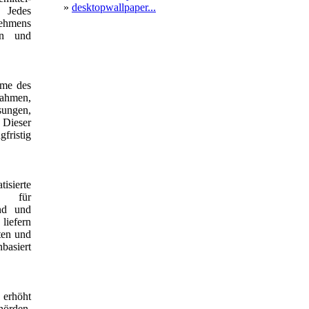
»
desktopwallpaper...
. Jedes
nehmens
en und
hme des
nahmen,
sungen,
 Dieser
gfristig
isierte
le für
and und
iefern
ten und
basiert
 erhöht
hörden.