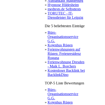
»
Autoankauf Magdeburg
»
Hypnose Hildesheim
»
medtests.de Selbsttests
»
TORUTEC - IT-
Dienstleister für Leipzig
Die 5 beliebtesten Einträge
»
Büro-
Organisationsservice
G.G.
»
Kojenhus Rügen
»
Ferienwohnungen auf
Rügen: Ferienresidenz
Rugana
»
Ferienwohnung Dresden
- Maik L. Borchers
»
Kostenloser Backlink bei
BacklinkDino
TOP-5 Liste Bewertungen
»
Büro-
Organisationsservice
G.G.
»
Kojenhus Rügen