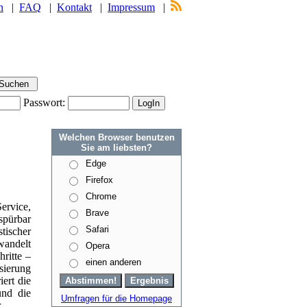
n
|
FAQ
|
Kontakt
|
Impressum
|
Passwort:
Welchen Browser benutzen
Sie am liebsten?
Edge
Firefox
Chrome
Service,
Brave
spürbar
Safari
stischer
wandelt
Opera
ritte –
einen anderen
sierung
iert die
und die
Umfragen für die Homepage
.