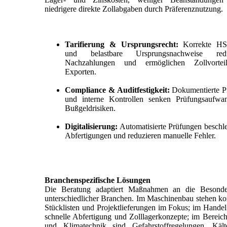
niedrigere direkte Zollabgaben durch Präferenznutzung.
Tarifierung & Ursprungsrecht:
Korrekte HS
und belastbare Ursprungsnachweise redu
Nachzahlungen und ermöglichen Zollvortei
Exporten.
Compliance & Auditfestigkeit:
Dokumentierte P
und interne Kontrollen senken Prüfungsaufw
Bußgeldrisiken.
Digitalisierung:
Automatisierte Prüfungen beschl
Abfertigungen und reduzieren manuelle Fehler.
Branchenspezifische Lösungen
Die Beratung adaptiert Maßnahmen an die Besonder
unterschiedlicher Branchen. Im Maschinenbau stehen k
Stücklisten und Projektlieferungen im Fokus; im Handel
schnelle Abfertigung und Zolllagerkonzepte; im Bereich
und Klimatechnik sind Gefahrstoffregelungen, Kälte