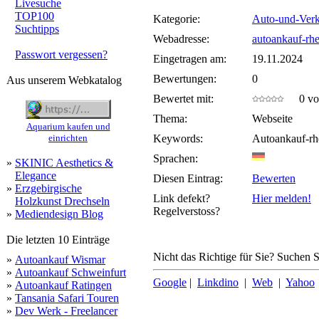
Livesuche
TOP100
Kategorie:
Auto-und-Verk
Suchtipps
Webadresse:
autoankauf-rh
Passwort vergessen?
Eingetragen am:
19.11.2024
Bewertungen:
0
Aus unserem Webkatalog
Bewertet mit:
0 von
Thema:
Webseite
Aquarium kaufen und
einrichten
Keywords:
Autoankauf-rh
Sprachen:
»
SKINIC Aesthetics &
Elegance
Diesen Eintrag:
Bewerten
»
Erzgebirgische
Link defekt?
Hier melden!
Holzkunst Drechseln
Regelverstoss?
»
Mediendesign Blog
Die letzten 10 Einträge
Nicht das Richtige für Sie? Suchen Si
»
Autoankauf Wismar
»
Autoankauf Schweinfurt
Google
|
Linkdino
|
Web
|
Yahoo
»
Autoankauf Ratingen
»
Tansania Safari Touren
»
Dev Werk - Freelancer