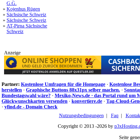
G.G.
»
Kojenhus Rügen
»
Sächsische Schweiz
»
Sächsische Schweiz
»
AT-Pirna Sächsische
Schweiz
Anzeige
Partner:
Kostenlose Umfragen für die Homepage
·
Kostenlose Be
herstellen
·
Graphische Buttons 88x31px selber machen.
·
Sonnta
Bundestagswahl wäre?
·
Mexiko-News.de · das Portal rund um 
Glückwunschkarten versenden
·
konvertiere.de
·
Tag-Cloud-Gen
·
yfind.de - Domain Check
Nutzungsbedingungen
|
Faq
|
Kontak
Copyright © 2013 -2026 by
p3xHosting.
Seite gene