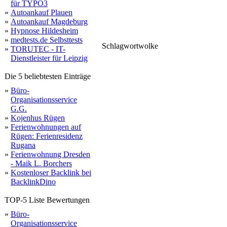
für TYPO3
»
Autoankauf Plauen
»
Autoankauf Magdeburg
»
Hypnose Hildesheim
»
medtests.de Selbsttests
Schlagwortwolke
»
TORUTEC - IT-
wiedenbr
könn
schnelle
faire
rolle
genau
wage
fahrzeugabholung
unabhängig
heute
wenden
elektroautos
weniger
gerne
nutzen
f
gleich
hause
egal
müssen
bewertung
grad
wahl
kostenlose
kaufangebot
beinhaltet
kunden
einfache
n
experten
profitieren
modell
sofortzahlung
zeit
einfach
erzielen
wert
luxuswagen
transparent
adresse
verkauf
vorteil
Dienstleister für Leipzig
unkomplizierten
faires
fairen
motor
ausfül
s
rheda
richtigen
berücksichtigen
zuverlässige
steht
bewerten
einschränkungen
unfallwagen
bezahlung
versteckten
alter
v
bieten
transparenz
berechnen
erhalten
fahrze
gebrau
abmeldung
schnell
minuten
elektroauto
angebotene
hand
Die 5 beliebtesten Einträge
»
Büro-
Organisationsservice
G.G.
»
Kojenhus Rügen
»
Ferienwohnungen auf
Rügen: Ferienresidenz
Rugana
»
Ferienwohnung Dresden
- Maik L. Borchers
»
Kostenloser Backlink bei
BacklinkDino
TOP-5 Liste Bewertungen
»
Büro-
Organisationsservice