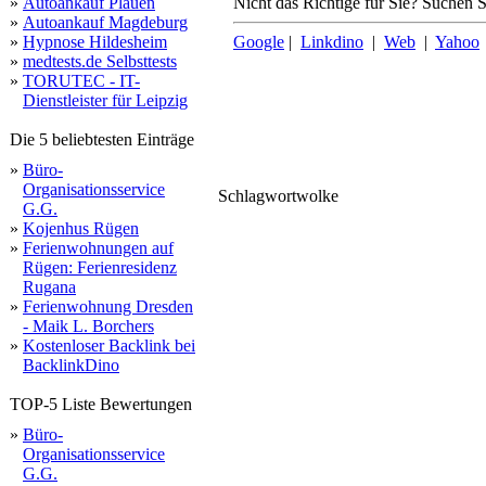
»
Autoankauf Plauen
Nicht das Richtige für Sie? Suchen Si
»
Autoankauf Magdeburg
»
Hypnose Hildesheim
Google
|
Linkdino
|
Web
|
Yahoo
»
medtests.de Selbsttests
»
TORUTEC - IT-
Dienstleister für Leipzig
Die 5 beliebtesten Einträge
»
Büro-
Organisationsservice
büche
Schlagwortwolke
haupt
inkl
G.G.
ko
online
terminvereinbarung
schwabach
impressum
abgasuntersuchung
partner
besonders
prüfstelle
b
steht
kammerstein
orten
schwanstette
ge
stressfrei
p
nürnberg
röttenbach
kön
umgebung
prei
»
Kojenhus Rügen
»
Ferienwohnungen auf
Rügen: Ferienresidenz
Rugana
»
Ferienwohnung Dresden
- Maik L. Borchers
»
Kostenloser Backlink bei
BacklinkDino
TOP-5 Liste Bewertungen
»
Büro-
Organisationsservice
G.G.