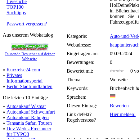
Livesuche
HolDeinePlaket
TOP100
in Büchenbac
Suchtipps
können Sie 
Fahrzeugprüfu
Passwort vergessen?
Aus unserem Webkatalog
Kategorie:
Auto-und-Verk
Webadresse:
hauptuntersuc
Eingetragen am:
09.09.2024
Tausende Besucher auf deiner
Webseite
Bewertungen:
0
»
Kurzreise24.com
Bewertet mit:
0 von
»
Privates
Thema:
Webseite
Informationsportal
»
Berlin Stadtrundfahrten
Keywords:
Büchenbach h
Sprachen:
Die letzten 10 Einträge
Diesen Eintrag:
Bewerten
»
Autoankauf Wismar
»
Autoankauf Schweinfurt
Link defekt?
Hier melden!
»
Autoankauf Ratingen
Regelverstoss?
»
Tansania Safari Touren
»
Dev Werk - Freelancer
für TYPO3