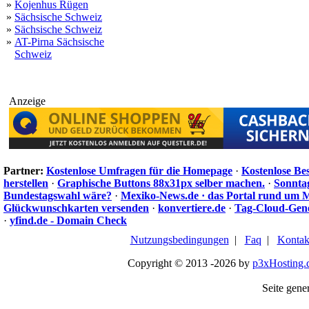
»
Kojenhus Rügen
»
Sächsische Schweiz
»
Sächsische Schweiz
»
AT-Pirna Sächsische
Schweiz
Anzeige
Partner:
Kostenlose Umfragen für die Homepage
·
Kostenlose Be
herstellen
·
Graphische Buttons 88x31px selber machen.
·
Sonnta
Bundestagswahl wäre?
·
Mexiko-News.de · das Portal rund um 
Glückwunschkarten versenden
·
konvertiere.de
·
Tag-Cloud-Gen
·
yfind.de - Domain Check
Nutzungsbedingungen
|
Faq
|
Kontak
Copyright © 2013 -2026 by
p3xHosting.
Seite gener