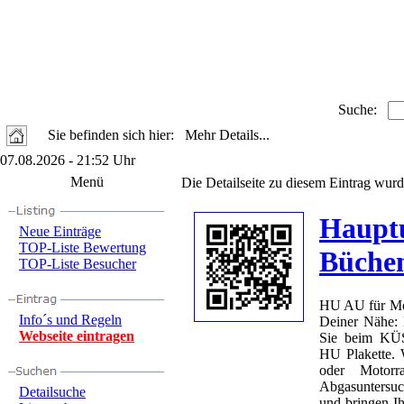
Suche:
Sie befinden sich hier: Mehr Details...
07.08.2026 - 21:52 Uhr
Menü
Die Detailseite zu diesem Eintrag wurd
Haupt
Neue Einträge
TOP-Liste Bewertung
Büche
TOP-Liste Besucher
HU AU für Mot
Info´s und Regeln
Deiner Nähe:
Webseite eintragen
Sie beim KÜS
HU Plakette.
oder Motorr
Abgasuntersuch
Detailsuche
und bringen I