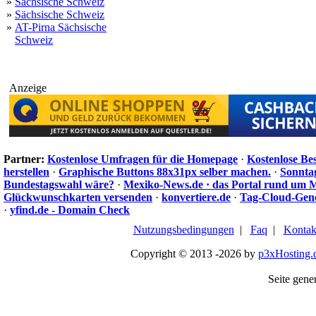
»
Sächsische Schweiz
»
Sächsische Schweiz
»
AT-Pirna Sächsische
Schweiz
Anzeige
Partner:
Kostenlose Umfragen für die Homepage
·
Kostenlose Be
herstellen
·
Graphische Buttons 88x31px selber machen.
·
Sonnta
Bundestagswahl wäre?
·
Mexiko-News.de · das Portal rund um 
Glückwunschkarten versenden
·
konvertiere.de
·
Tag-Cloud-Gen
·
yfind.de - Domain Check
Nutzungsbedingungen
|
Faq
|
Kontak
Copyright © 2013 -2026 by
p3xHosting.
Seite gener