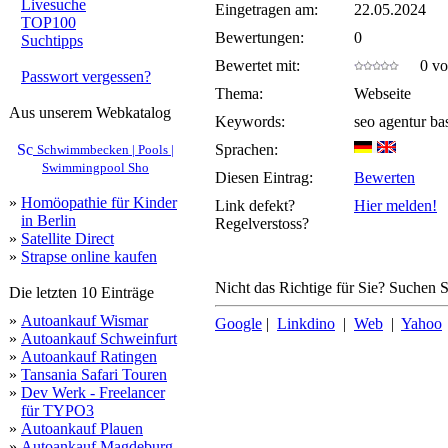
Livesuche
Eingetragen am:
22.05.2024
TOP100
Bewertungen:
0
Suchtipps
Bewertet mit:
0 von
Passwort vergessen?
Thema:
Webseite
Aus unserem Webkatalog
Keywords:
seo agentur ba
Sprachen:
Schwimmbecken | Pools |
Swimmingpool Sho
Diesen Eintrag:
Bewerten
»
Homöopathie für Kinder
Link defekt?
Hier melden!
in Berlin
Regelverstoss?
»
Satellite Direct
»
Strapse online kaufen
Nicht das Richtige für Sie? Suchen Si
Die letzten 10 Einträge
»
Autoankauf Wismar
Google
|
Linkdino
|
Web
|
Yahoo
»
Autoankauf Schweinfurt
»
Autoankauf Ratingen
»
Tansania Safari Touren
»
Dev Werk - Freelancer
für TYPO3
»
Autoankauf Plauen
»
Autoankauf Magdeburg