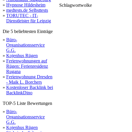
»
Hypnose Hildesheim
Schlagwortwolke
online
website
prä
alle
english
erfolg
markt
ranker
bett
wert
strategien
suchen
deutsch
base
consent
we
»
medtests.de Selbsttests
lange
zugriff
stark
vorl
englisch
speziell
sichtbark
steig
leistung
position
erhöhen
gründlic
steige
haben
analysieren
a
unternehmen
besucher
begriffe
hochwertiger
statistics
setzen
zweck
optimieru
aktiv
optimierung
beste
ver
fu
serps
entwickeln
optimieren
zugeschnitten
user
access
können
bessere
umfassenden
wachstum
verbessern
link
anspre
»
TORUTEC - IT-
Dienstleister für Leipzig
Die 5 beliebtesten Einträge
»
Büro-
Organisationsservice
G.G.
»
Kojenhus Rügen
»
Ferienwohnungen auf
Rügen: Ferienresidenz
Rugana
»
Ferienwohnung Dresden
- Maik L. Borchers
»
Kostenloser Backlink bei
BacklinkDino
TOP-5 Liste Bewertungen
»
Büro-
Organisationsservice
G.G.
»
Kojenhus Rügen