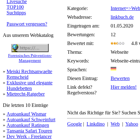
Livesuche
TOP100
Kategorie:
Internet=>Web
Suchtipps
Webadresse:
linkbuch.de
Passwort vergessen?
Eingetragen am:
01.05.2020
Bewertungen:
12
Aus unserem Webkatalog
Bewertet mit:
4.8 v
Thema:
Webseite
Forensisches Präventions-
Management
Keywords:
Webseite-eint
Sprachen:
»
Meiski Rechtsanwaelte
Remscheid
Diesen Eintrag:
Bewerten
»
Exklusive und elegante
Link defekt?
Hier melden!
Hundebetten
Regelverstoss?
»
Mietrecht-Ratgeber
Die letzten 10 Einträge
Nicht das Richtige für Sie? Suchen Si
»
Autoankauf Wismar
»
Autoankauf Schweinfurt
Google
|
Linkdino
|
Web
|
Yahoo
»
Autoankauf Ratingen
»
Tansania Safari Touren
»
Dev Werk - Freelancer