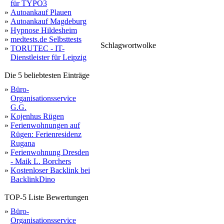
für TYPO3
»
Autoankauf Plauen
»
Autoankauf Magdeburg
»
Hypnose Hildesheim
»
medtests.de Selbsttests
Schlagwortwolke
»
TORUTEC - IT-
hit
rund
mantrailing
vor
erholung
darß
dentalk
linkbuch
wissensvermittlung
backlinkfrei
kategorien
hundeschule
abonnieren
Dienstleister für Leipzig
voller
weniger
möglichkeiten
andreas
spaß
familie
bieten
verz
umz
Die 5 beliebtesten Einträge
»
Büro-
Organisationsservice
G.G.
»
Kojenhus Rügen
»
Ferienwohnungen auf
Rügen: Ferienresidenz
Rugana
»
Ferienwohnung Dresden
- Maik L. Borchers
»
Kostenloser Backlink bei
BacklinkDino
TOP-5 Liste Bewertungen
»
Büro-
Organisationsservice