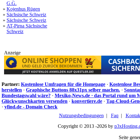
G.G.
»
Kojenhus Rügen
»
Sächsische Schweiz
»
Sächsische Schweiz
»
AT-Pirna Sächsische
Schweiz
Anzeige
Partner:
Kostenlose Umfragen für die Homepage
·
Kostenlose Be
herstellen
·
Graphische Buttons 88x31px selber machen.
·
Sonnta
Bundestagswahl wäre?
·
Mexiko-News.de · das Portal rund um 
Glückwunschkarten versenden
·
konvertiere.de
·
Tag-Cloud-Gen
·
yfind.de - Domain Check
Nutzungsbedingungen
|
Faq
|
Kontak
Copyright © 2013 -2026 by
p3xHosting.
Seite gener