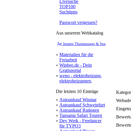
Livesuche
TOP100
Suchtipps
Passwort vergessen?
Aus unserem Webkatalog
Jasmin Thaimassage & Spa
»
Materialien für die
Freiarbeit
»
Winbee.de - Dein
Gratisportal
»
weno - elektroheizung,
elektroheizungen,
Die letzten 10 Einträge
Kategor
»
Autoankauf Wismar
Webadre
»
Autoankauf Schweinfurt
Eingetr
»
Autoankauf Ratingen
»
Tansania Safari Touren
Bewert
»
Dev Werk - Freelancer
Bewerte
für TYPO3