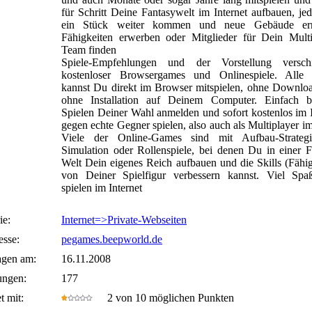
für Schritt Deine Fantasywelt im Internet aufbauen, je
ein Stück weiter kommen und neue Gebäude erri
Fähigkeiten erwerben oder Mitglieder für Dein Multi
Team finden
Spiele-Empfehlungen und der Vorstellung verschi
kostenloser Browsergames und Onlinespiele. Alle
kannst Du direkt im Browser mitspielen, ohne Downlo
ohne Installation auf Deinem Computer. Einfach b
Spielen Deiner Wahl anmelden und sofort kostenlos im I
gegen echte Gegner spielen, also auch als Multiplayer i
Viele der Online-Games sind mit Aufbau-Strateg
Simulation oder Rollenspiele, bei denen Du in einer F
Welt Dein eigenes Reich aufbauen und die Skills (Fähig
von Deiner Spielfigur verbessern kannst. Viel Sp
spielen im Internet
ie:
Internet=>Private-Webseiten
sse:
pegames.beepworld.de
agen am:
16.11.2008
ungen:
177
t mit:
2 von 10 möglichen Punkten