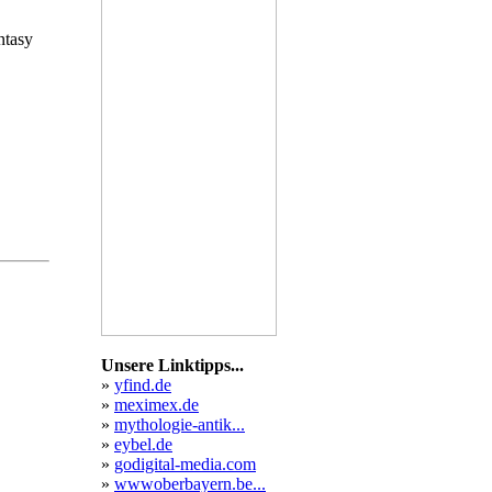
ntasy
Unsere Linktipps...
»
yfind.de
»
meximex.de
»
mythologie-antik...
»
eybel.de
nespiele
etwas
erwerben
links
reunde
tage
s
strategie
wahl
»
godigital-media.com
sern
ker
einfach
»
wwwoberbayern.be...