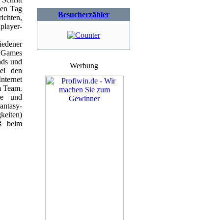
den Tag
Besucherzähler
chten,
player-
edener
 Games
ads und
Werbung
ei den
nternet
m Team.
ie und
antasy-
keiten)
aß beim