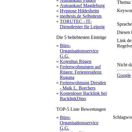
»
Autoankauf Plauen
Thema:
»
Autoankauf Magdeburg
Keywor
»
Hypnose Hildesheim
»
medtests.de Selbsttests
»
TORUTEC - IT-
Sprache
Dienstleister für Leipzig
Diesen 
Die 5 beliebtesten Einträge
Link de
»
Büro-
Regelve
Organisationsservice
G.G.
»
Kojenhus Rügen
Nicht da
»
Ferienwohnungen auf
Rügen: Ferienresidenz
Google
Rugana
»
Ferienwohnung Dresden
- Maik L. Borchers
»
Kostenloser Backlink bei
BacklinkDino
TOP-5 Liste Bewertungen
Schlagwo
»
Büro-
anm
m
fant
Organisationsservice
spaß
gam
mitte
echte
m
G.G.