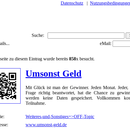
Datenschutz
|
Nutzungsbedingunge
Suche:
ils...
eMail:
seite zu diesem Eintrag wurde bereits
858
x besucht.
Umsonst Geld
Mit Glück ist man der Gewinner. Jeden Monat. Jeder, 
Frage richtig beantwortet, hat die Chance zu gewin
werden keine Daten gespeichert. Vollkommen kost
Teilnahme.
ie:
Weiteres-und-Sonstiges=>OFF-Topic
sse:
www.umsonst-geld.de