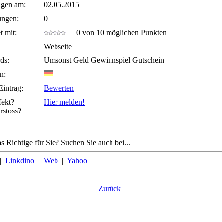
agen am:
02.05.2015
ungen:
0
t mit:
0 von 10 möglichen Punkten
Webseite
ds:
Umsonst Geld Gewinnspiel Gutschein
n:
Eintrag:
Bewerten
fekt?
Hier melden!
rstoss?
s Richtige für Sie? Suchen Sie auch bei...
|
Linkdino
|
Web
|
Yahoo
Zurück