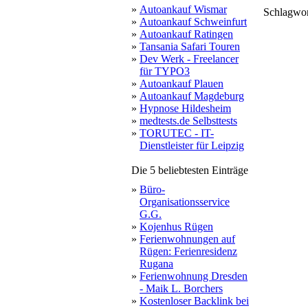
»
Autoankauf Wismar
Schlagwo
»
Autoankauf Schweinfurt
»
Autoankauf Ratingen
»
Tansania Safari Touren
»
Dev Werk - Freelancer
für TYPO3
»
Autoankauf Plauen
»
Autoankauf Magdeburg
»
Hypnose Hildesheim
»
medtests.de Selbsttests
»
TORUTEC - IT-
Dienstleister für Leipzig
Die 5 beliebtesten Einträge
»
Büro-
Organisationsservice
G.G.
»
Kojenhus Rügen
»
Ferienwohnungen auf
Rügen: Ferienresidenz
Rugana
»
Ferienwohnung Dresden
- Maik L. Borchers
»
Kostenloser Backlink bei