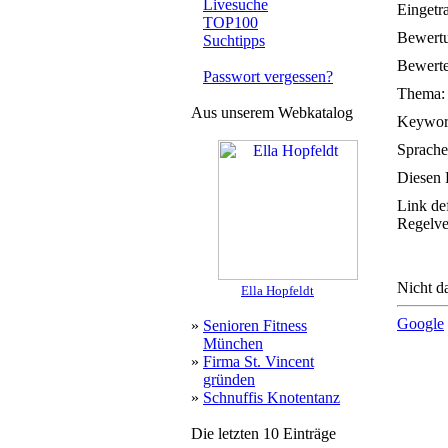
Livesuche
Eingetr
TOP100
Bewert
Suchtipps
Bewerte
Passwort vergessen?
Thema:
Aus unserem Webkatalog
Keywor
Sprache
Diesen 
Link de
Regelve
Nicht da
Ella Hopfeldt
Google
»
Senioren Fitness
München
»
Firma St. Vincent
gründen
»
Schnuffis Knotentanz
Die letzten 10 Einträge