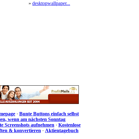
»
desktopwallpaper...
omepage
·
Bunte Buttons einfach selbst
len, wenn am nächsten Sonntag
te Screenshots aufnehmen
·
Kostenlose
iften & konvertieren
·
Aktientagebuch