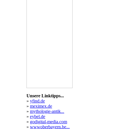
Unsere Linktipps...
»
yfind.de
»
meximex.de
»
mythologie-antik...
»
eybel.de
»
godigital-media.com
»
wwwoberbayern.be...