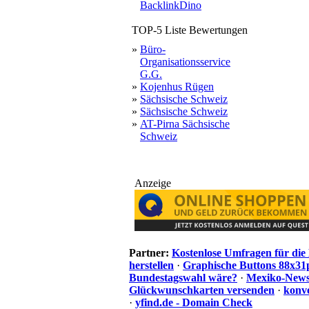
BacklinkDino
TOP-5 Liste Bewertungen
»
Büro-
Organisationsservice
G.G.
»
Kojenhus Rügen
»
Sächsische Schweiz
»
Sächsische Schweiz
»
AT-Pirna Sächsische
Schweiz
Anzeige
Partner:
Kostenlose Umfragen für di
herstellen
·
Graphische Buttons 88x31
Bundestagswahl wäre?
·
Mexiko-News.
Glückwunschkarten versenden
·
konve
·
yfind.de - Domain Check