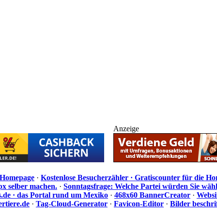
Anzeige
e Homepage
·
Kostenlose Besucherzähler · Gratiscounter für die H
px selber machen.
·
Sonntagsfrage: Welche Partei würden Sie wäh
de · das Portal rund um Mexiko
·
468x60 BannerCreator
·
Websi
rtiere.de
·
Tag-Cloud-Generator
·
Favicon-Editor
·
Bilder beschr