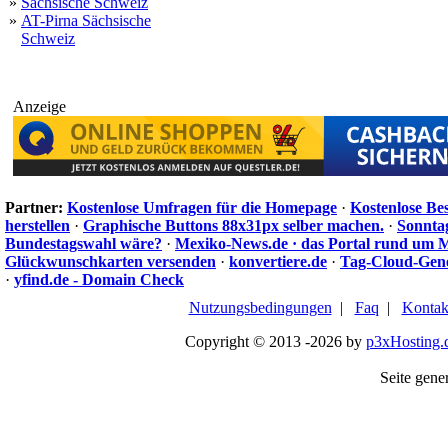
»
Sächsische Schweiz
»
AT-Pirna Sächsische
Schweiz
Anzeige
Partner:
Kostenlose Umfragen für die Homepage
·
Kostenlose Be
herstellen
·
Graphische Buttons 88x31px selber machen.
·
Sonnta
Bundestagswahl wäre?
·
Mexiko-News.de · das Portal rund um 
Glückwunschkarten versenden
·
konvertiere.de
·
Tag-Cloud-Gen
·
yfind.de - Domain Check
Nutzungsbedingungen
|
Faq
|
Kontak
Copyright © 2013 -2026 by
p3xHosting.
Seite gener