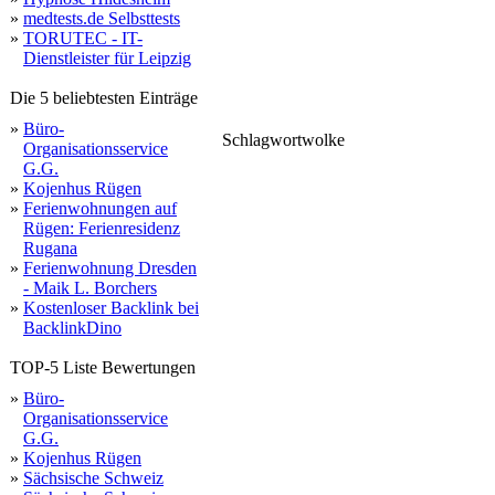
»
medtests.de Selbsttests
»
TORUTEC - IT-
Dienstleister für Leipzig
Die 5 beliebtesten Einträge
»
Büro-
Schlagwortwolke
Organisationsservice
alle
mail
einmal
dient
chrome
ende
link
servern
plugin
genutzt
gefunden
kontaktaufnahme
verteidigung
kontakt
angebots
bestellprozess
einwilligung
eingeschränkt
berichtigung
erhob
weba
informieren
http
verarbeitung
rechte
datenschutz
benötigen
ablehnen
rechtsansprüchen
erhoben
annahme
postwerbung
übermittlung
ge
vort
geben
hierfür
müssen
erheben
erfolgt
gelöscht
interessensabwägung
übertragen
wind
G.G.
rahmen
impressum
klicken
doma
adresse
beschrieben
vertragsabwicklung
überwiegenden
bestimmte
widerspruchsrecht
per
fällen
haben
machen
union
debus
privacy
erläute
finden
besucher
analytics
»
Kojenhus Rügen
»
Ferienwohnungen auf
Rügen: Ferienresidenz
Rugana
»
Ferienwohnung Dresden
- Maik L. Borchers
»
Kostenloser Backlink bei
BacklinkDino
TOP-5 Liste Bewertungen
»
Büro-
Organisationsservice
G.G.
»
Kojenhus Rügen
»
Sächsische Schweiz