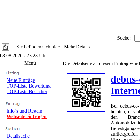
Suche:
Sie befinden sich hier: Mehr Details...
08.08.2026 - 23:28 Uhr
Menü
Die Detailseite zu diesem Eintrag wurd
debus-
Neue Einträge
TOP-Liste Bewertung
Intern
TOP-Liste Besucher
Bei debus-co
Info´s und Regeln
beraten, das ü
Webseite eintragen
den Branch
Automobilz
Befestigungst
zurückgreife
Detailsuche
Maschinen no