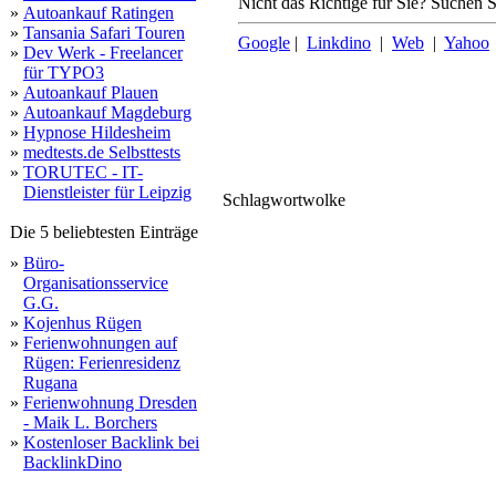
Nicht das Richtige für Sie? Suchen Si
»
Autoankauf Ratingen
»
Tansania Safari Touren
Google
|
Linkdino
|
Web
|
Yahoo
»
Dev Werk - Freelancer
für TYPO3
»
Autoankauf Plauen
»
Autoankauf Magdeburg
»
Hypnose Hildesheim
»
medtests.de Selbsttests
»
TORUTEC - IT-
Dienstleister für Leipzig
Schlagwortwolke
shop
möglich
kundenstopper
werb
forbidden
Die 5 beliebtesten Einträge
»
Büro-
Organisationsservice
G.G.
»
Kojenhus Rügen
»
Ferienwohnungen auf
Rügen: Ferienresidenz
Rugana
»
Ferienwohnung Dresden
- Maik L. Borchers
»
Kostenloser Backlink bei
BacklinkDino