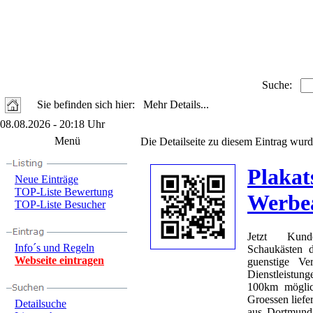
Suche:
Sie befinden sich hier: Mehr Details...
08.08.2026 - 20:18 Uhr
Menü
Die Detailseite zu diesem Eintrag wurd
Plakat
Neue Einträge
TOP-Liste Bewertung
Werbea
TOP-Liste Besucher
Jetzt Kunde
Info´s und Regeln
Schaukästen d
Webseite eintragen
guenstige Ve
Dienstleistun
100km möglich
Groessen liefe
Detailsuche
aus Dortmund 