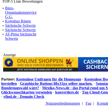
TOP-5 Liste Bewertungen
»
Büro-
Organisationsservice
G.G.
»
Kojenhus Rügen
»
Sächsische Schweiz
»
Sächsische Schweiz
»
AT-Pirna Sächsische
Schweiz
Anzeige
Partner:
Kostenlose Umfragen für die Homepage
·
Kostenlose Be
herstellen
·
Graphische Buttons 88x31px selber machen.
·
Sonnta
Bundestagswahl wäre?
·
Mexiko-News.de · das Portal rund um 
Glückwunschkarten versenden
·
konvertiere.de
·
Tag-Cloud-Gen
·
yfind.de - Domain Check
Nutzungsbedingungen
|
Faq
|
Kontak