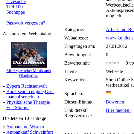
Livesuche
Werbeaufstelle
TOP100
Aktionspreise
Suchtipps
möglich.
Passwort vergessen?
Kategorie:
Arbeit-und-Be
Aus unserem Webkatalog
Webadresse:
www.kundenst
Eingetragen am:
27.01.2012
Bewertungen:
0
Bewertet mit:
0 von
Mit bayerischer Musik aufs
Thema:
Webseite
Oktoberfest
Keywords:
Shop Online S
werbeartikel au
»
Zypern Rechtsanwalt
»
Book search engine,User
Sprachen:
manual serach en
Diesen Eintrag:
Bewerten
»
Physikalische Therapie
Veit Stumpf
Link defekt?
Hier melden!
Regelverstoss?
Die letzten 10 Einträge
»
Autoankauf Wismar
»
Autoankauf Schweinfurt