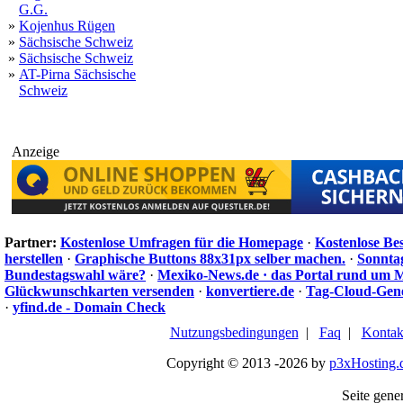
G.G.
»
Kojenhus Rügen
»
Sächsische Schweiz
»
Sächsische Schweiz
»
AT-Pirna Sächsische
Schweiz
Anzeige
Partner:
Kostenlose Umfragen für die Homepage
·
Kostenlose Be
herstellen
·
Graphische Buttons 88x31px selber machen.
·
Sonnta
Bundestagswahl wäre?
·
Mexiko-News.de · das Portal rund um 
Glückwunschkarten versenden
·
konvertiere.de
·
Tag-Cloud-Gen
·
yfind.de - Domain Check
Nutzungsbedingungen
|
Faq
|
Kontak
Copyright © 2013 -2026 by
p3xHosting.
Seite gener