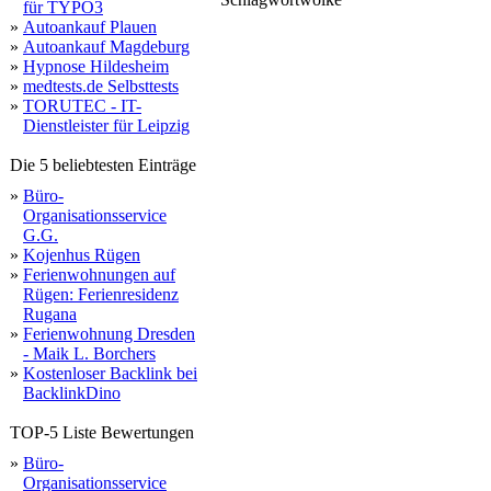
delaware
für TYPO3
domai
»
Autoankauf Plauen
»
Autoankauf Magdeburg
»
Hypnose Hildesheim
»
medtests.de Selbsttests
»
TORUTEC - IT-
Dienstleister für Leipzig
Die 5 beliebtesten Einträge
»
Büro-
Organisationsservice
G.G.
»
Kojenhus Rügen
»
Ferienwohnungen auf
Rügen: Ferienresidenz
Rugana
»
Ferienwohnung Dresden
- Maik L. Borchers
»
Kostenloser Backlink bei
BacklinkDino
TOP-5 Liste Bewertungen
»
Büro-
Organisationsservice