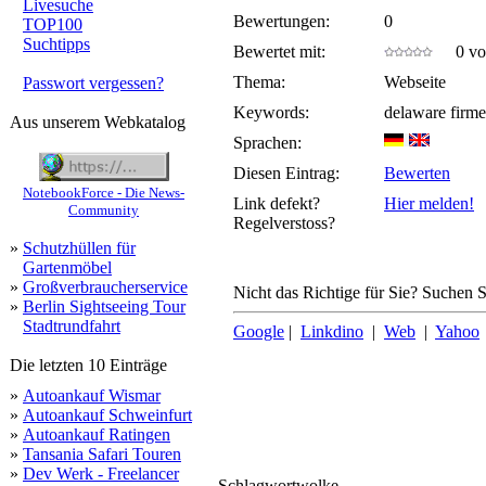
Livesuche
Bewertungen:
0
TOP100
Suchtipps
Bewertet mit:
0 von
Thema:
Webseite
Passwort vergessen?
Keywords:
delaware firme
Aus unserem Webkatalog
Sprachen:
Diesen Eintrag:
Bewerten
NotebookForce - Die News-
Link defekt?
Hier melden!
Community
Regelverstoss?
»
Schutzhüllen für
Gartenmöbel
»
Großverbraucherservice
Nicht das Richtige für Sie? Suchen Si
»
Berlin Sightseeing Tour
Stadtrundfahrt
Google
|
Linkdino
|
Web
|
Yahoo
Die letzten 10 Einträge
»
Autoankauf Wismar
»
Autoankauf Schweinfurt
»
Autoankauf Ratingen
»
Tansania Safari Touren
»
Dev Werk - Freelancer
Schlagwortwolke