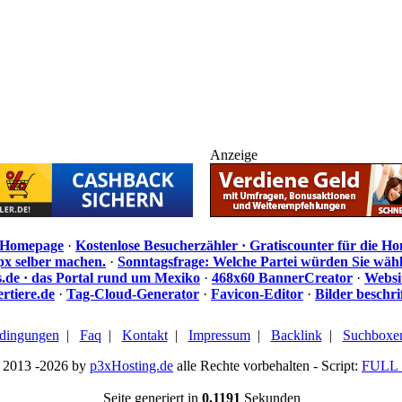
Anzeige
e Homepage
·
Kostenlose Besucherzähler · Gratiscounter für die H
px selber machen.
·
Sonntagsfrage: Welche Partei würden Sie wäh
de · das Portal rund um Mexiko
·
468x60 BannerCreator
·
Websi
rtiere.de
·
Tag-Cloud-Generator
·
Favicon-Editor
·
Bilder beschr
dingungen
|
Faq
|
Kontakt
|
Impressum
|
Backlink
|
Suchboxe
 2013 -2026 by
p3xHosting.de
alle Rechte vorbehalten - Script:
FULL 
Seite generiert in
0.1191
Sekunden