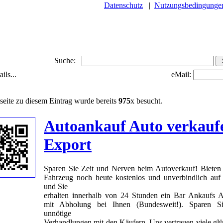
Datenschutz
|
Nutzungsbedingunge
Suche:
ils...
eMail:
seite zu diesem Eintrag wurde bereits
975
x besucht.
Autoankauf Auto verkauf
Export
Sparen Sie Zeit und Nerven beim Autoverkauf! Bieten 
Fahrzeug noch heute kostenlos und unverbindlich auf
und Sie
erhalten innerhalb von 24 Stunden ein Bar Ankaufs 
mit Abholung bei Ihnen (Bundesweit!). Sparen Si
unnötige
Verhandlungen mit den Käufern, Uns vertrauen viele glü