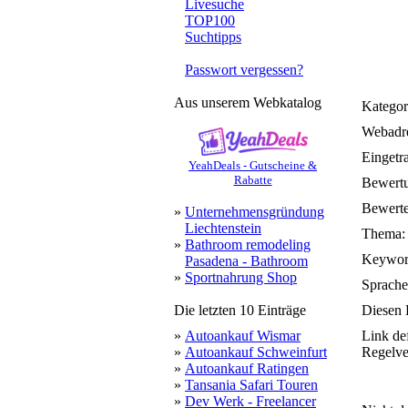
Livesuche
TOP100
Suchtipps
Passwort vergessen?
Aus unserem Webkatalog
Kategor
Webadre
Eingetr
YeahDeals - Gutscheine &
Rabatte
Bewert
Bewerte
»
Unternehmensgründung
Liechtenstein
Thema:
»
Bathroom remodeling
Keywor
Pasadena - Bathroom
»
Sportnahrung Shop
Sprache
Die letzten 10 Einträge
Diesen 
»
Autoankauf Wismar
Link de
»
Autoankauf Schweinfurt
Regelve
»
Autoankauf Ratingen
»
Tansania Safari Touren
»
Dev Werk - Freelancer