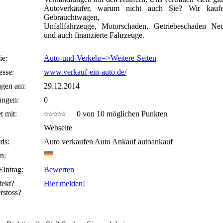
Autoverkäufer, warum nicht auch Sie? Wir kaufe
Gebrauchtwagen,
Unfallfahrzeuge, Motorschaden, Getriebeschaden N
und auch finanzierte Fahrzeuge.
ie:
Auto-und-Verkehr=>Weitere-Seiten
sse:
www.verkauf-ein-auto.de/
agen am:
29.12.2014
ungen:
0
t mit:
0 von 10 möglichen Punkten
Webseite
ds:
Auto verkaufen Auto Ankauf autoankauf
n:
Eintrag:
Bewerten
fekt?
Hier melden!
rstoss?