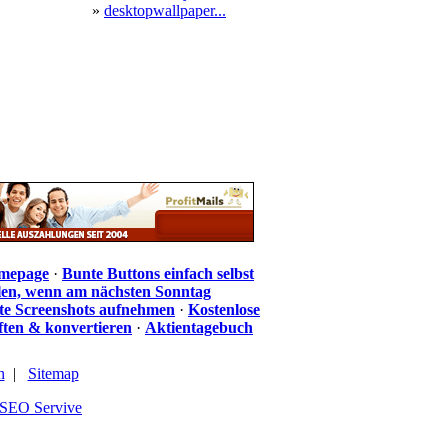
»
desktopwallpaper...
omepage
·
Bunte Buttons einfach selbst
len, wenn am nächsten Sonntag
te Screenshots aufnehmen
·
Kostenlose
iften & konvertieren
·
Aktientagebuch
n
|
Sitemap
SEO Servive