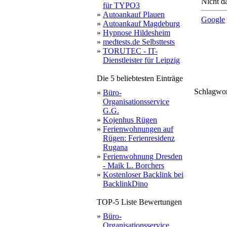
Nicht da
für TYPO3
»
Autoankauf Plauen
Google
»
Autoankauf Magdeburg
»
Hypnose Hildesheim
»
medtests.de Selbsttests
»
TORUTEC - IT-
Dienstleister für Leipzig
Die 5 beliebtesten Einträge
Schlagwo
»
Büro-
porsche
defekt
geld
Organisationsservice
motorschade
fahrzeug
aut
mängel
niemals
auto
g
hea
zu
erreichbar
mi
alfa
G.G.
»
Kojenhus Rügen
»
Ferienwohnungen auf
Rügen: Ferienresidenz
Rugana
»
Ferienwohnung Dresden
- Maik L. Borchers
»
Kostenloser Backlink bei
BacklinkDino
TOP-5 Liste Bewertungen
»
Büro-
Organisationsservice