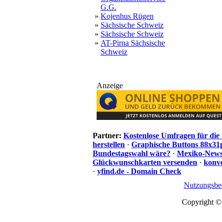
G.G.
»
Kojenhus Rügen
»
Sächsische Schweiz
»
Sächsische Schweiz
»
AT-Pirna Sächsische
Schweiz
Anzeige
Partner:
Kostenlose Umfragen für di
herstellen
·
Graphische Buttons 88x31
Bundestagswahl wäre?
·
Mexiko-News.
Glückwunschkarten versenden
·
konve
·
yfind.de - Domain Check
Nutzungsbe
Copyright ©