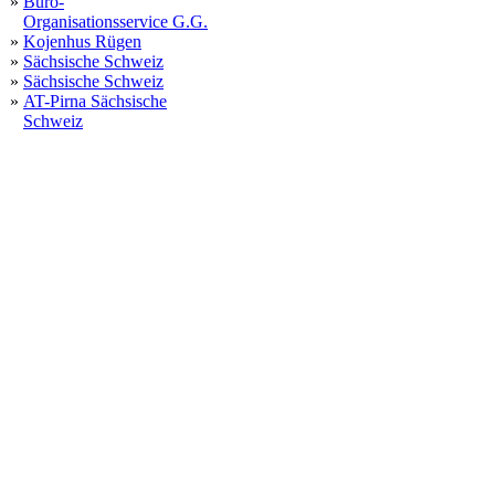
»
Büro-
Organisationsservice G.G.
»
Kojenhus Rügen
»
Sächsische Schweiz
»
Sächsische Schweiz
»
AT-Pirna Sächsische
Schweiz