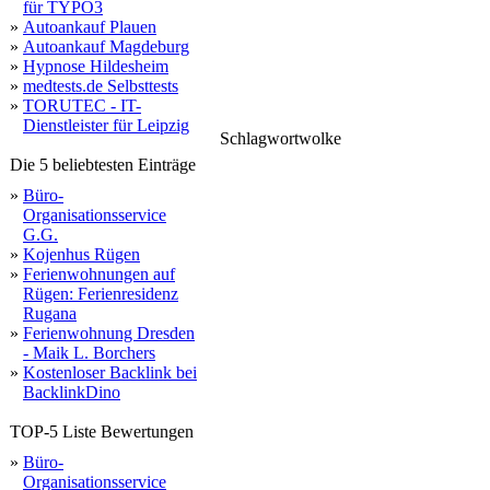
für TYPO3
»
Autoankauf Plauen
»
Autoankauf Magdeburg
»
Hypnose Hildesheim
»
medtests.de Selbsttests
»
TORUTEC - IT-
Dienstleister für Leipzig
Schlagwortwolke
arbeiten
lackieren
schonen
arbeit
services
info
schadensnavigator
kon
fahrzeugauf
auto
beulendoktor
Die 5 beliebtesten Einträge
qualität
vereinbaren
a
beratung
smart
02233
»
Büro-
Organisationsservice
G.G.
»
Kojenhus Rügen
»
Ferienwohnungen auf
Rügen: Ferienresidenz
Rugana
»
Ferienwohnung Dresden
- Maik L. Borchers
»
Kostenloser Backlink bei
BacklinkDino
TOP-5 Liste Bewertungen
»
Büro-
Organisationsservice