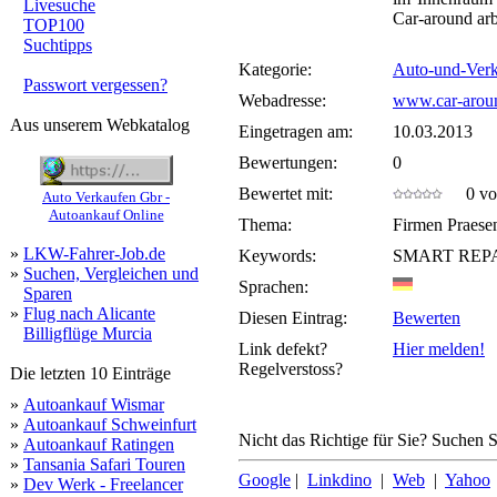
Livesuche
Car-around arb
TOP100
Suchtipps
Kategorie:
Auto-und-Ver
Passwort vergessen?
Webadresse:
www.car-arou
Aus unserem Webkatalog
Eingetragen am:
10.03.2013
Bewertungen:
0
Bewertet mit:
0 von
Auto Verkaufen Gbr -
Autoankauf Online
Thema:
Firmen Praese
»
LKW-Fahrer-Job.de
Keywords:
SMART REPA
»
Suchen, Vergleichen und
Sprachen:
Sparen
»
Flug nach Alicante
Diesen Eintrag:
Bewerten
Billigflüge Murcia
Link defekt?
Hier melden!
Regelverstoss?
Die letzten 10 Einträge
»
Autoankauf Wismar
»
Autoankauf Schweinfurt
Nicht das Richtige für Sie? Suchen Si
»
Autoankauf Ratingen
»
Tansania Safari Touren
Google
|
Linkdino
|
Web
|
Yahoo
»
Dev Werk - Freelancer