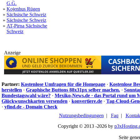
G.G.
»
Kojenhus Rügen
»
Sächsische Schweiz
»
Sächsische Schweiz
»
AT-Pirna Sächsische
Schweiz
Anzeige
Partner:
Kostenlose Umfragen für die Homepage
·
Kostenlose Be
herstellen
·
Graphische Buttons 88x31px selber machen.
·
Sonnta
Bundestagswahl wäre?
·
Mexiko-News.de · das Portal rund um 
Glückwunschkarten versenden
·
konvertiere.de
·
Tag-Cloud-Gen
·
yfind.de - Domain Check
Nutzungsbedingungen
|
Faq
|
Kontak
Copyright © 2013 -2026 by
p3xHosting.
Seite gener