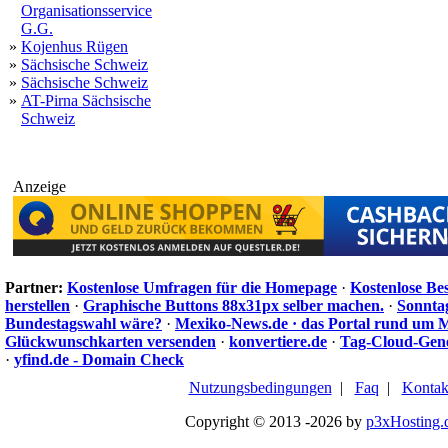
Organisationsservice
G.G.
»
Kojenhus Rügen
»
Sächsische Schweiz
»
Sächsische Schweiz
»
AT-Pirna Sächsische
Schweiz
Anzeige
Partner:
Kostenlose Umfragen für die Homepage
·
Kostenlose Be
herstellen
·
Graphische Buttons 88x31px selber machen.
·
Sonnta
Bundestagswahl wäre?
·
Mexiko-News.de · das Portal rund um 
Glückwunschkarten versenden
·
konvertiere.de
·
Tag-Cloud-Gen
·
yfind.de - Domain Check
Nutzungsbedingungen
|
Faq
|
Kontak
Copyright © 2013 -2026 by
p3xHosting.