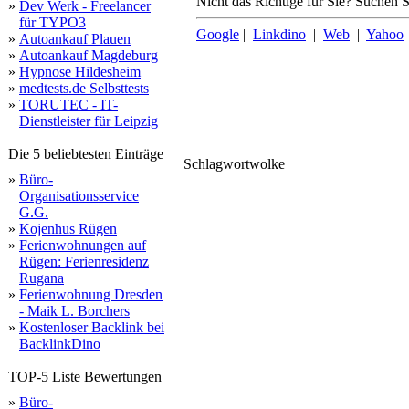
Nicht das Richtige für Sie? Suchen Si
»
Dev Werk - Freelancer
für TYPO3
Google
|
Linkdino
|
Web
|
Yahoo
»
Autoankauf Plauen
»
Autoankauf Magdeburg
»
Hypnose Hildesheim
»
medtests.de Selbsttests
»
TORUTEC - IT-
Dienstleister für Leipzig
Die 5 beliebtesten Einträge
Schlagwortwolke
ca
info
g
garage
263333
systeme
gleich
partner
»
Büro-
fachmann
hamburg
exklusiv
geliefert
qualität
umfeld
rückruf
beratung
finden
bauantrag
holz
trad
s
a
sehen
verbunden
holzkonstruktion
carportbau
schreiben
natürlich
zuverlässig
holz
günstige
lief
terrassenüberdachung
konfigurieren
anpassen
hochwertig
produkte
informatione
montage
individuelle
sprechen
begrünen
3
deutschland
direkt
kompetenten
angebote
rufen
großes
kommt
dachart
flachdach
preis
unverbindlich
holzcarports
fachgerecht
traumcarport
dach
mög
garten
anfordern
jahre
mail
montiert
brandenburg
lemk
aktuelles
geneigt
individuellen
hausdach
schneelastzone
wetter
dachneigung
douglas
hausw
anspruchsvolle
alle
einzelstück
lassen
höchster
email
facebook
freude
versprechen
handwerkskunst
wunschobjekt
günstig
g
ports
konstruktion
kalkulator
pultdach
bi
Organisationsservice
G.G.
»
Kojenhus Rügen
»
Ferienwohnungen auf
Rügen: Ferienresidenz
Rugana
»
Ferienwohnung Dresden
- Maik L. Borchers
»
Kostenloser Backlink bei
BacklinkDino
TOP-5 Liste Bewertungen
»
Büro-