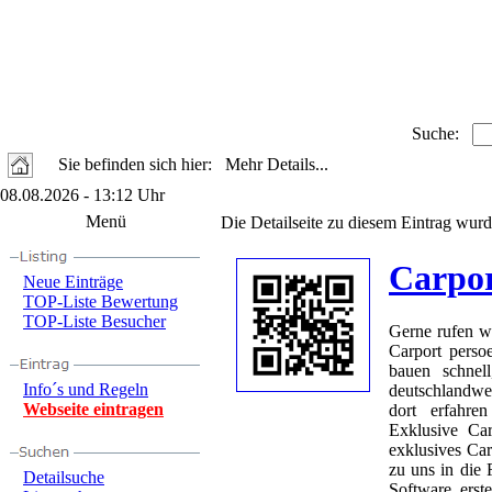
Suche:
Sie befinden sich hier: Mehr Details...
08.08.2026 - 13:12 Uhr
Menü
Die Detailseite zu diesem Eintrag wurd
Carpor
Neue Einträge
TOP-Liste Bewertung
TOP-Liste Besucher
Gerne rufen wi
Carport perso
bauen schnel
Info´s und Regeln
deutschlandwei
Webseite eintragen
dort erfahre
Exklusive Ca
exklusives Ca
zu uns in die 
Detailsuche
Software erst