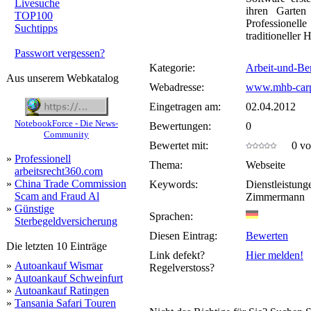
Livesuche
ihren Garten
TOP100
Professione
Suchtipps
traditioneller 
Passwort vergessen?
Kategorie:
Arbeit-und-Be
Aus unserem Webkatalog
Webadresse:
www.mhb-carp
Eingetragen am:
02.04.2012
NotebookForce - Die News-
Bewertungen:
0
Community
Bewertet mit:
0 von
»
Professionell
Thema:
Webseite
arbeitsrecht360.com
»
China Trade Commission
Keywords:
Dienstleistun
Scam and Fraud Al
Zimmermann
»
Günstige
Sprachen:
Sterbegeldversicherung
Diesen Eintrag:
Bewerten
Die letzten 10 Einträge
Link defekt?
Hier melden!
»
Autoankauf Wismar
Regelverstoss?
»
Autoankauf Schweinfurt
»
Autoankauf Ratingen
»
Tansania Safari Touren