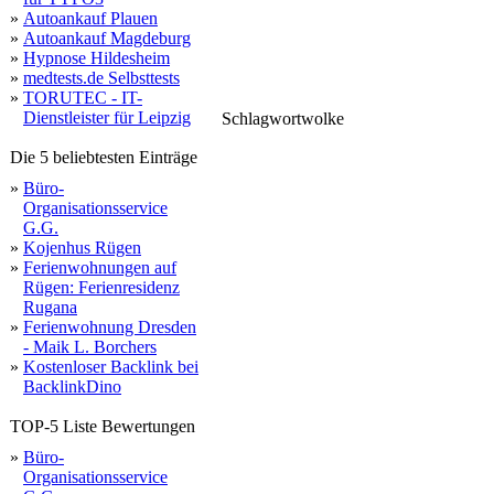
»
Autoankauf Plauen
»
Autoankauf Magdeburg
»
Hypnose Hildesheim
»
medtests.de Selbsttests
»
TORUTEC - IT-
Dienstleister für Leipzig
Schlagwortwolke
polyester
alle
teilbar
reviews
steht
pl
holland
segeltuch
war
s
klebeband
gruppenzelt
innenanwendungen
zeltstoffe
passwort
mo
zeltspezialist
handwerker
ma
zahlung
zonweringsdoek
korting
abspannen
jahre
geschichte
famili
tarp
marktführer
prädikat
überblick
verk
ga
rep
semi
h
persenningstoff
zelts
order
firststäbe
klarsic
aluminiumstangen
band
tencate
nähgarne
reinigungsmittel
doppelseitiges
stahlstangen
aufstellstäbe
königlichen
imprägniermittel
aluminium
outdoorstoffe
windschütze
registrieren
qualitä
versandkosten
spe
Die 5 beliebtesten Einträge
»
Büro-
Organisationsservice
G.G.
»
Kojenhus Rügen
»
Ferienwohnungen auf
Rügen: Ferienresidenz
Rugana
»
Ferienwohnung Dresden
- Maik L. Borchers
»
Kostenloser Backlink bei
BacklinkDino
TOP-5 Liste Bewertungen
»
Büro-
Organisationsservice