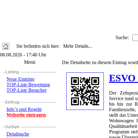
Suche:
Sie befinden sich hier: Mehr Details...
08.08.2026 - 17:40 Uhr
Menü
Die Detailseite zu diesem Eintrag wurd
ESVO -
Neue Einträge
TOP-Liste Bewertung
TOP-Liste Besucher
Der Zeltspezi
Service rund u
bis hin zur R
Info´s und Regeln
Familienzelte,
Webseite eintragen
stellt das Un
Wohnwagen h
Qualitätsarbe
Programm steh
Detailsuche
sowie Übergrö