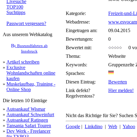
Livesuche
TOP100
Suchtipps
Kategorie:
Freizeit-und-L
Webadresse:
www.esvocam
Passwort vergessen?
Eingetragen am:
09.04.2015
Aus unserem Webkatalog
Bewertungen:
0
Busrundfahrten ab
Bewertet mit:
0 von
Innsbruck
Thema:
Webseite
»
Artikel schreiben
Keywords:
Gruppenzelte Z
»
Exclusive
Wohnlandschaften online
Sprachen:
kaufen
Diesen Eintrag:
Bewerten
»
Muskelaufbau, Training -
Online Shop
Link defekt?
Hier melden!
Regelverstoss?
Die letzten 10 Einträge
»
Autoankauf Wismar
»
Autoankauf Schweinfurt
Nicht das Richtige für Sie? Suchen Si
»
Autoankauf Ratingen
»
Tansania Safari Touren
Google
|
Linkdino
|
Web
|
Yahoo
»
Dev Werk - Freelancer
für TYPO3