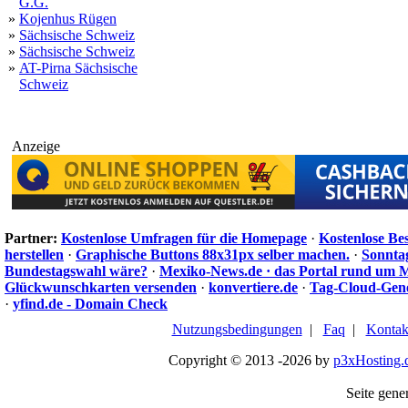
G.G.
»
Kojenhus Rügen
»
Sächsische Schweiz
»
Sächsische Schweiz
»
AT-Pirna Sächsische
Schweiz
Anzeige
Partner:
Kostenlose Umfragen für die Homepage
·
Kostenlose Be
herstellen
·
Graphische Buttons 88x31px selber machen.
·
Sonnta
Bundestagswahl wäre?
·
Mexiko-News.de · das Portal rund um 
Glückwunschkarten versenden
·
konvertiere.de
·
Tag-Cloud-Gen
·
yfind.de - Domain Check
Nutzungsbedingungen
|
Faq
|
Kontak
Copyright © 2013 -2026 by
p3xHosting.
Seite gener