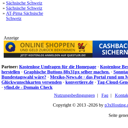
»
Sächsische Schweiz
»
Sächsische Schweiz
»
AT-Pirna Sächsische
Schweiz
Anzeige
Partner:
Kostenlose Umfragen für die Homepage
·
Kostenlose Be
herstellen
·
Graphische Buttons 88x31px selber machen.
·
Sonnta
Bundestagswahl wäre?
·
Mexiko-News.de · das Portal rund um 
Glückwunschkarten versenden
·
konvertiere.de
·
Tag-Cloud-Gen
·
yfind.de - Domain Check
Nutzungsbedingungen
|
Faq
|
Kontak
Copyright © 2013 -2026 by
p3xHosting.
Seite gener