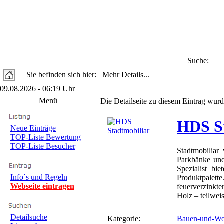
Suche:
Sie befinden sich hier: Mehr Details...
09.08.2026 - 06:19 Uhr
Menü
Die Detailseite zu diesem Eintrag wurd
HDS St
Neue Einträge
TOP-Liste Bewertung
TOP-Liste Besucher
Stadtmobilia
Parkbänke und
Spezialist bi
Info´s und Regeln
Produktpalette
Webseite eintragen
feuerverzinkt
Holz – teilweis
Detailsuche
Kategorie:
Bauen-und-Wo