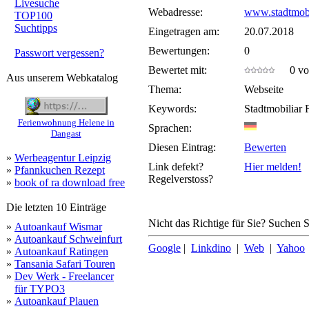
Livesuche
Webadresse:
www.stadtmobi
TOP100
Suchtipps
Eingetragen am:
20.07.2018
Bewertungen:
0
Passwort vergessen?
Bewertet mit:
0 von
Aus unserem Webkatalog
Thema:
Webseite
Keywords:
Stadtmobiliar
Ferienwohnung Helene in
Sprachen:
Dangast
Diesen Eintrag:
Bewerten
»
Werbeagentur Leipzig
Link defekt?
Hier melden!
»
Pfannkuchen Rezept
Regelverstoss?
»
book of ra download free
Die letzten 10 Einträge
Nicht das Richtige für Sie? Suchen Si
»
Autoankauf Wismar
»
Autoankauf Schweinfurt
Google
|
Linkdino
|
Web
|
Yahoo
»
Autoankauf Ratingen
»
Tansania Safari Touren
»
Dev Werk - Freelancer
für TYPO3
»
Autoankauf Plauen