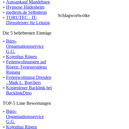
»
Autoankauf Magdeburg
»
Hypnose Hildesheim
»
medtests.de Selbsttests
Schlagwortwolke
»
TORUTEC - IT-
bänke
poller
tisch
parkbänke
ascher
angebote
5008
home
abgestimmte
wäschetrockengerüste
pfosten
häuser
markie
pflanzenbehälter
system
anlehnbügel
fahrradständer
fahrradüberdachunge
tisc
seniorenbänke
bieten
infosystem
Dienstleister für Leipzig
artikel
innerhalb
absperrsyste
baumstä
baumschutz
Die 5 beliebtesten Einträge
»
Büro-
Organisationsservice
G.G.
»
Kojenhus Rügen
»
Ferienwohnungen auf
Rügen: Ferienresidenz
Rugana
»
Ferienwohnung Dresden
- Maik L. Borchers
»
Kostenloser Backlink bei
BacklinkDino
TOP-5 Liste Bewertungen
»
Büro-
Organisationsservice
G.G.
»
Kojenhus Rügen