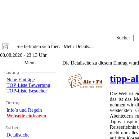
Suche:
Sie befinden sich hier: Mehr Details...
08.08.2026 - 23:13 Uhr
Menü
Die Detailseite zu diesem Eintrag wurd
tipp-al
Neue Einträge
TOP-Liste Bewertung
TOP-Liste Besucher
Die Welt ist ei
das ist das M
nehmen wir di
Info´s und Regeln
versteckten 
Webseite eintragen
Abenteuern r
Tipps inspir
Reiseerlebnis 
nicht nur all
Detailsuche
auf ihre Koste