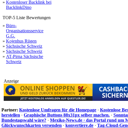
»
Kostenloser Backlink bei
BacklinkDino
TOP-5 Liste Bewertungen
»
Büro-
Organisationsservice
G.G.
»
Kojenhus Rügen
»
Sächsische Schweiz
»
Sächsische Schweiz
»
AT-Pirna Sächsische
Schweiz
Anzeige
Partner:
Kostenlose Umfragen für die Homepage
·
Kostenlose Be
herstellen
·
Graphische Buttons 88x31px selber machen.
·
Sonnta
Bundestagswahl wäre?
·
Mexiko-News.de · das Portal rund um 
Glückwunschkarten versenden
·
konvertiere.de
·
Tag-Cloud-Gen