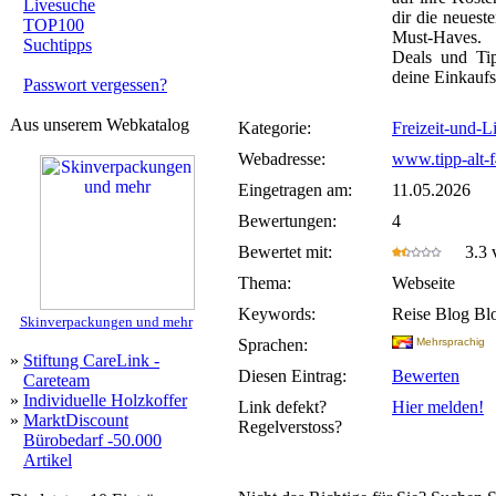
Livesuche
dir die neuest
TOP100
Must-Haves. 
Suchtipps
Deals und Tip
deine Einkaufsl
Passwort vergessen?
Aus unserem Webkatalog
Kategorie:
Freizeit-und-
Webadresse:
www.tipp-alt-f
Eingetragen am:
11.05.2026
Bewertungen:
4
Bewertet mit:
3.3 v
Thema:
Webseite
Keywords:
Reise Blog Bl
Skinverpackungen und mehr
Sprachen:
Mehrsprachig
»
Stiftung CareLink -
Diesen Eintrag:
Bewerten
Careteam
»
Individuelle Holzkoffer
Link defekt?
Hier melden!
»
MarktDiscount
Regelverstoss?
Bürobedarf -50.000
Artikel