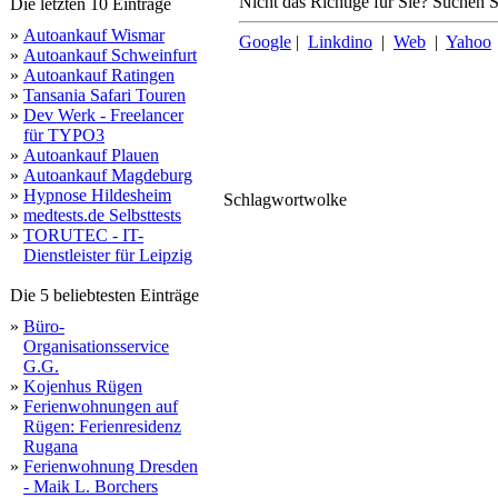
Nicht das Richtige für Sie? Suchen Si
Die letzten 10 Einträge
»
Autoankauf Wismar
Google
|
Linkdino
|
Web
|
Yahoo
»
Autoankauf Schweinfurt
»
Autoankauf Ratingen
»
Tansania Safari Touren
»
Dev Werk - Freelancer
für TYPO3
»
Autoankauf Plauen
»
Autoankauf Magdeburg
»
Hypnose Hildesheim
Schlagwortwolke
»
medtests.de Selbsttests
alles
tipp
blog
»
TORUTEC - IT-
Dienstleister für Leipzig
Die 5 beliebtesten Einträge
»
Büro-
Organisationsservice
G.G.
»
Kojenhus Rügen
»
Ferienwohnungen auf
Rügen: Ferienresidenz
Rugana
»
Ferienwohnung Dresden
- Maik L. Borchers