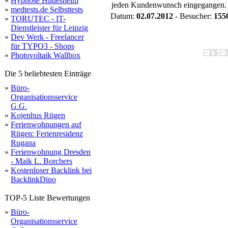
»
Hypnose Hildesheim
jeden Kundenwunsch eingegangen. Sei
»
medtests.de Selbsttests
Datum:
02.07.2012
- Besucher:
155
»
TORUTEC - IT-
Dienstleister für Leipzig
»
Dev Werk - Freelancer
für TYPO3 - Shops
»
Photovoltaik Wallbox
Die 5 beliebtesten Einträge
»
Büro-
Organisationsservice
G.G.
»
Kojenhus Rügen
»
Ferienwohnungen auf
Rügen: Ferienresidenz
Rugana
»
Ferienwohnung Dresden
- Maik L. Borchers
»
Kostenloser Backlink bei
BacklinkDino
TOP-5 Liste Bewertungen
»
Büro-
Organisationsservice