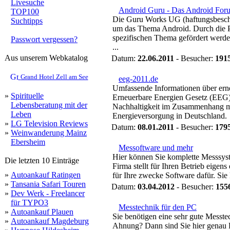
Livesuche
Android Guru - Das Android For
TOP100
Die Guru Works UG (haftungsbeschrä
Suchtipps
um das Thema Android. Durch die Pl
spezifischen Thema gefördert werde
Passwort vergessen?
...
Aus unserem Webkatalog
Datum:
22.06.2011
- Besucher:
191
Grand Hotel Zell am See
eeg-2011.de
Umfassende Informationen über er
»
Spirituelle
Erneuerbare Energien Gesetz (EEG
Lebensberatung mit der
Nachhaltigkeit im Zusammenhang mi
Leben
Energieversorgung in Deutschland.
»
LG Television Reviews
Datum:
08.01.2011
- Besucher:
179
»
Weinwanderung Mainz
Ebersheim
Messoftware und mehr
Hier können Sie komplette Messsyst
Die letzten 10 Einträge
Firma stellt für Ihren Betrieb eigens
»
Autoankauf Ratingen
für Ihre zwecke Software dafür. Sie
»
Tansania Safari Touren
Datum:
03.04.2012
- Besucher:
155
»
Dev Werk - Freelancer
für TYPO3
Messtechnik für den PC
»
Autoankauf Plauen
Sie benötigen eine sehr gute Messte
»
Autoankauf Magdeburg
Ahnung? Dann sind Sie hier genau R