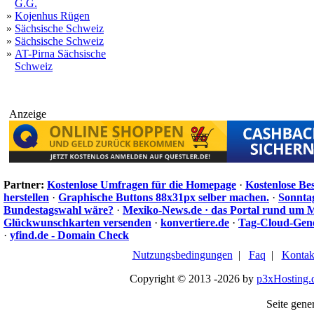
G.G.
»
Kojenhus Rügen
»
Sächsische Schweiz
»
Sächsische Schweiz
»
AT-Pirna Sächsische
Schweiz
Anzeige
Partner:
Kostenlose Umfragen für die Homepage
·
Kostenlose Be
herstellen
·
Graphische Buttons 88x31px selber machen.
·
Sonnta
Bundestagswahl wäre?
·
Mexiko-News.de · das Portal rund um 
Glückwunschkarten versenden
·
konvertiere.de
·
Tag-Cloud-Gen
·
yfind.de - Domain Check
Nutzungsbedingungen
|
Faq
|
Kontak
Copyright © 2013 -2026 by
p3xHosting.
Seite gener