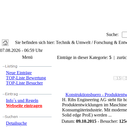
Suche:
Sie befinden sich hier: Technik & Umwelt / Forschung & Ent
07.08.2026 - 06:59 Uhr
Menü
Einträge in dieser Kategorie:
5
| zurüc
Neue Einträge
TOP-Liste Bewertung
TOP-Liste Besucher
Konstruktionsbuero - Produktent
H. Rihs Engineering AG steht für h
Info´s und Regeln
Produktentwicklungen im Maschine
Webseite eintragen
Konsumgüterindustrie. Mit modern
Solid edge ProE) werden ...
Datum:
09.10.2015
- Besucher:
125
Detailsuche