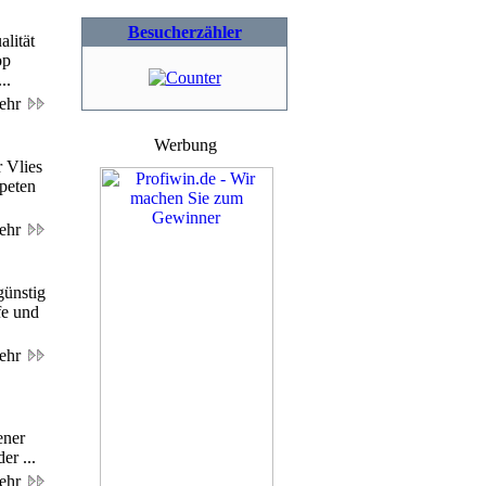
Besucherzähler
lität
op
..
ehr
Werbung
 Vlies
apeten
ehr
günstig
fe und
ehr
ener
er ...
ehr