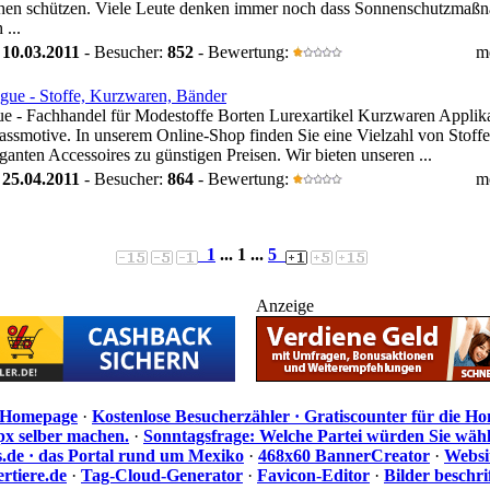
chen schützen. Viele Leute denken immer noch dass Sonnenschutzmaß
 ...
:
10.03.2011
- Besucher:
852
- Bewertung:
m
gue - Stoffe, Kurzwaren, Bänder
ue - Fachhandel für Modestoffe Borten Lurexartikel Kurzwaren Applik
assmotive. In unserem Online-Shop finden Sie eine Vielzahl von Stoff
ganten Accessoires zu günstigen Preisen. Wir bieten unseren ...
:
25.04.2011
- Besucher:
864
- Bewertung:
m
1
... 1 ...
5
Anzeige
e Homepage
·
Kostenlose Besucherzähler · Gratiscounter für die H
px selber machen.
·
Sonntagsfrage: Welche Partei würden Sie wäh
de · das Portal rund um Mexiko
·
468x60 BannerCreator
·
Websi
rtiere.de
·
Tag-Cloud-Generator
·
Favicon-Editor
·
Bilder beschr