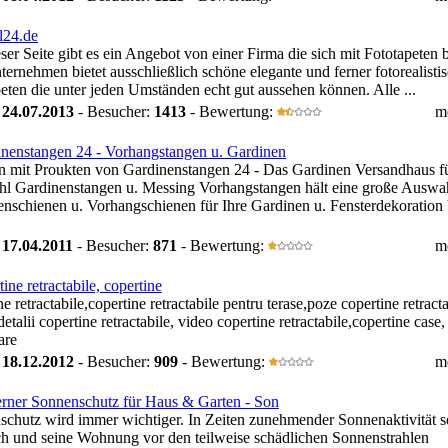
l24.de
ser Seite gibt es ein Angebot von einer Firma die sich mit Fototapeten b
ernehmen bietet ausschließlich schöne elegante und ferner fotorealisti
eten die unter jeden Umständen echt gut aussehen können. Alle ...
:
24.07.2013
- Besucher:
1413
- Bewertung:
m
nenstangen 24 - Vorhangstangen u. Gardinen
 mit Proukten von Gardinenstangen 24 - Das Gardinen Versandhaus f
ahl Gardinenstangen u. Messing Vorhangstangen hält eine große Auswa
nschienen u. Vorhangschienen für Ihre Gardinen u. Fensterdekoration b
:
17.04.2011
- Besucher:
871
- Bewertung:
m
tine retractabile, copertine
ne retractabile,copertine retractabile pentru terase,poze copertine retract
detalii copertine retractabile, video copertine retractabile,copertine case,
are
:
18.12.2012
- Besucher:
909
- Bewertung:
m
ner Sonnenschutz für Haus & Garten - Son
chutz wird immer wichtiger. In Zeiten zunehmender Sonnenaktivität so
h und seine Wohnung vor den teilweise schädlichen Sonnenstrahlen