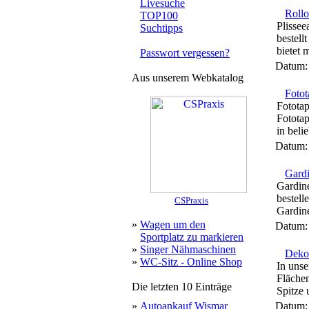
Livesuche
Rollo
TOP100
Plissee
Suchtipps
bestell
bietet 
Passwort vergessen?
Datum
Aus unserem Webkatalog
Fotot
Fototap
Fototap
in beli
Datum
Gard
Gardine
bestel
CSPraxis
Gardin
»
Wagen um den
Datum
Sportplatz zu markieren
»
Singer Nähmaschinen
Deko-
»
WC-Sitz - Online Shop
In unse
Flächen
Die letzten 10 Einträge
Spitze 
»
Autoankauf Wismar
Datum