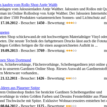
s kaufen vom Rollo Shop Antje Walth
anlagen vom Jalousienladen Antje Walther. Jalousien und Rollos mit Qua
t man im Online Rolloshop von Antje Walther. Der Jalousien Internetsh
mit über 1500 Produkten variantenreichen Sonnen- und Lichtschutz auf .
:
17.10.2012
- Besucher:
1450
- Bewertung:
m
apeten
eten Shop schickewand.de mit hochwertigem Materialträger Vinyl oder
eten. Die neuste Technik des farbgetreuen Drucks lässt auch die Fotot
ebigen Größen fertigen die für einen ausgezeichneten Auftritt in ...
:
19.09.2013
- Besucher:
3769
- Bewertung:
m
inen Shop Dortmund
n, Schiebevorhänge, Flächenvorhänge, Scheibengardinen jetzt online 
len in unserem Gardinen Online Shop. Riesen Auswahl an Gardinenstof
en Meterware vorhanden..
:
21.12.2011
- Besucher:
1426
- Bewertung:
m
Ideen aus Plauener Spitze
rem Onlineshop finden Sie bestickte Gardinen Scheibengardine und
vorhänge in vielen Größen Farben und Dessins Fensterbilder aus Plau
und Tischwäsche mit Spitze. Exklusive Wohnaccessoires entstehen bei d
:
08.04.2012
- Besucher:
1125
- Bewertung:
m