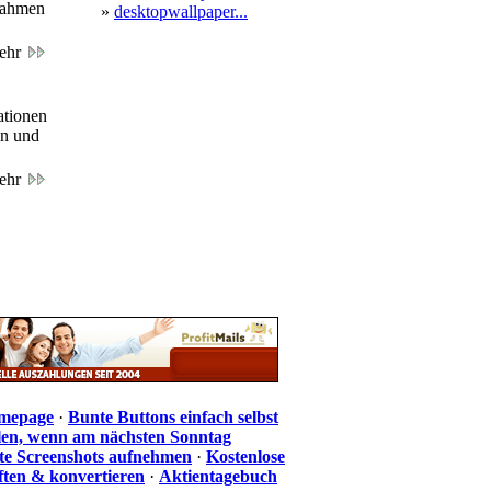
nahmen
»
desktopwallpaper...
ehr
ationen
en und
ehr
omepage
·
Bunte Buttons einfach selbst
len, wenn am nächsten Sonntag
te Screenshots aufnehmen
·
Kostenlose
iften & konvertieren
·
Aktientagebuch