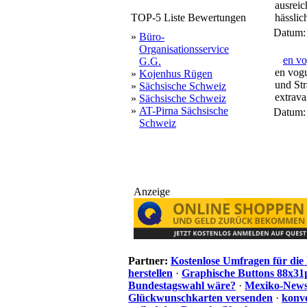
ausrei
TOP-5 Liste Bewertungen
hässlich
Datum
»
Büro-
Organisationsservice
en vo
G.G.
en vog
»
Kojenhus Rügen
und Str
»
Sächsische Schweiz
extrava
»
Sächsische Schweiz
»
AT-Pirna Sächsische
Datum
Schweiz
Anzeige
Partner:
Kostenlose Umfragen für di
herstellen
·
Graphische Buttons 88x31
Bundestagswahl wäre?
·
Mexiko-News.
Glückwunschkarten versenden
·
konve