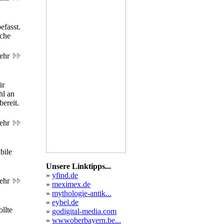
efasst.
sche
ehr
ür
hl an
ereit.
ehr
abile
Unsere Linktipps...
»
yfind.de
ehr
»
meximex.de
»
mythologie-antik...
»
eybel.de
llte
»
godigital-media.com
»
wwwoberbayern.be...