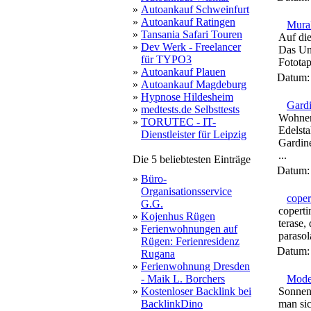
»
Autoankauf Schweinfurt
»
Autoankauf Ratingen
Mura
»
Tansania Safari Touren
Auf die
»
Dev Werk - Freelancer
Das Unt
für TYPO3
Fototap
»
Autoankauf Plauen
Datum
»
Autoankauf Magdeburg
»
Hypnose Hildesheim
Gardi
»
medtests.de Selbsttests
Wohnen
»
TORUTEC - IT-
Edelst
Dienstleister für Leipzig
Gardine
...
Die 5 beliebtesten Einträge
Datum
»
Büro-
Organisationsservice
coper
G.G.
coperti
»
Kojenhus Rügen
terase, 
»
Ferienwohnungen auf
parasol
Rügen: Ferienresidenz
Datum
Rugana
»
Ferienwohnung Dresden
- Maik L. Borchers
Moder
»
Kostenloser Backlink bei
Sonnens
BacklinkDino
man sic