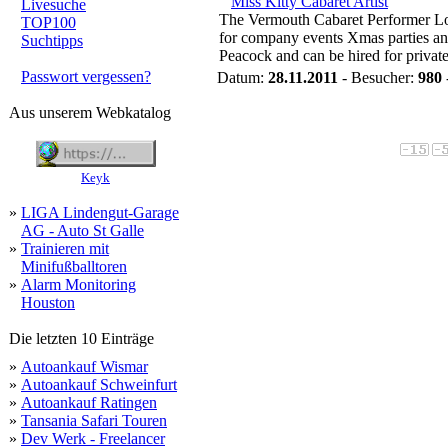
Miss Kitty Cabaret Artist
Livesuche
The Vermouth Cabaret Performer Lon
TOP100
for company events Xmas parties and
Suchtipps
Peacock and can be hired for private
Passwort vergessen?
Datum:
28.11.2011
- Besucher:
980
Aus unserem Webkatalog
Keyk
»
LIGA Lindengut-Garage
AG - Auto St Galle
»
Trainieren mit
Minifußballtoren
»
Alarm Monitoring
Houston
Die letzten 10 Einträge
»
Autoankauf Wismar
»
Autoankauf Schweinfurt
»
Autoankauf Ratingen
»
Tansania Safari Touren
»
Dev Werk - Freelancer