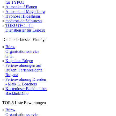
für TYPO3
»
Autoankauf Plauen
»
Autoankauf Magdeburg
»
Hypnose Hildesheim
»
medtests.de Selbsttests
»
TORUTEC - IT-
Dienstleister für Leipzig
Die 5 beliebtesten Einträge
»
Büro-
Organisationsservice
G.G.
»
Kojenhus Rügen
»
Ferienwohnungen auf
Rügen: Ferienresidenz
Rugana
»
Ferienwohnung Dresden
- Maik L. Borchers
»
Kostenloser Backlink bei
BacklinkDino
TOP-5 Liste Bewertungen
»
Büro-
Organisationsservice