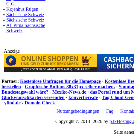
G.G.
»
Kojenhus Rügen
»
Sächsische Schweiz
»
Sächsische Schweiz
»
AT-Pirna Sächsische
Schweiz
Anzeige
Partner:
Kostenlose Umfragen für die Homepage
·
Kostenlose Be
herstellen
·
Graphische Buttons 88x31px selber machen.
·
Sonnta
Bundestagswahl wäre?
·
Mexiko-News.de · das Portal rund um 
Glückwunschkarten versenden
·
konvertiere.de
·
Tag-Cloud-Gen
·
yfind.de - Domain Check
Nutzungsbedingungen
|
Faq
|
Kontak
Copyright © 2013 -2026 by
p3xHosting.
Seite gener