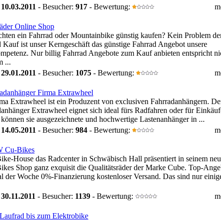
:
10.03.2011
- Besucher:
917
- Bewertung:
m
äder Online Shop
chten ein Fahrrad oder Mountainbike günstig kaufen? Kein Problem de
 Kauf ist unser Kerngeschäft das günstige Fahrrad Angebot unsere
petenz. Nur billig Fahrrad Angebote zum Kauf anbieten entspricht ni
 ...
:
29.01.2011
- Besucher:
1075
- Bewertung:
m
adanhänger Firma Extrawheel
ma Extrawheel ist ein Produzent von exclusiven Fahrradanhängern. De
anhänger Extrawheel eignet sich ideal fürs Radfahren oder für Einkäu
 können sie ausgezeichnete und hochwertige Lastenanhänger in ...
:
14.05.2011
- Besucher:
984
- Bewertung:
m
Cu-Bikes
ke-House das Radcenter in Schwäbisch Hall präsentiert in seinem ne
ikes Shop ganz exquisit die Qualitätsräder der Marke Cube. Top-Ange
l der Woche 0%-Finanzierung kostenloser Versand. Das sind nur einig
:
30.11.2011
- Besucher:
1139
- Bewertung:
m
aufrad bis zum Elektrobike