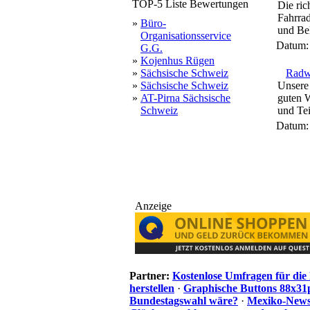
TOP-5 Liste Bewertungen
Die ric
Fahrrad
»
Büro-
und Bel
Organisationsservice
Datum
G.G.
»
Kojenhus Rügen
»
Sächsische Schweiz
Radw
»
Sächsische Schweiz
Unsere
»
AT-Pirna Sächsische
guten W
Schweiz
und Tei
Datum
Anzeige
Partner:
Kostenlose Umfragen für di
herstellen
·
Graphische Buttons 88x31
Bundestagswahl wäre?
·
Mexiko-News.