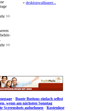
ine
»
desktopwallpaper...
frage
ehr
nserem
ubehör-
.
ehr
omepage
·
Bunte Buttons einfach selbst
len, wenn am nächsten Sonntag
te Screenshots aufnehmen
·
Kostenlose