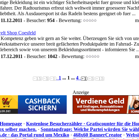
htige Bekleidung ist ein wichtiger Sicherheitsaspekt fuer grosse und kle
fahrer. Der Radtourismus erfreut sich weltweit immer groesserer Nach
iebtheit. Als Ausdauersport ist das Radeln bestens geeignet ob fuer ...
:
11.12.2011
- Besucher:
954
- Bewertung:
m
elt Shop Coesfeld
 Kompetenz geben wir gern an Sie weiter. Überzeugen Sie sich von u
erkstattservice unserer breit gefächerten Produktpalette im Fahrrad- Z
lebereich sowie von unserem Bekleidungssortiment - informieren Sie ..
:
17.12.2011
- Besucher:
1042
- Bewertung:
m
1
... 1 ...
4
Anzeige
e Homepage
·
Kostenlose Besucherzähler · Gratiscounter für die H
px selber machen.
·
Sonntagsfrage: Welche Partei würden Sie wäh
de · das Portal rund um Mexiko
·
468x60 BannerCreator
·
Websi