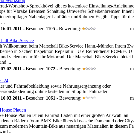
rad-Workshop
rrad-Workshop-Sprockhövel gibt es kostenlose Einstellungs-Anleitung
ipps für Vbrake-Bremsen Schaltung Umwerfer Scheibenbremsen Innenl
teuerkopflager Nabenlager Laufräder undRahmen.Es gibt Tipps für die
 ...
:
16.01.2011
- Besucher:
1105
- Bewertung:
m
hall Bike-Service
ch Willkommen beim Marschall Bike-Service Hann.-Münden Ihrem Zw
rbetrieb in Sachen Inspektion Reparatur TÜV Reifendienst ECM/ECU-
und vielem mehr für Ihr Motorrad. Der Marschall Bike-Service bietet 
und ...
:
07.02.2011
- Besucher:
1072
- Bewertung:
m
st24
der und Fahrradbekleidung sowie Nahrungsergänzung oder
sionsbekleidung online bestellen im Shop für Fahrräder
:
16.03.2011
- Besucher:
1061
- Bewertung:
m
 House Plauen
e House Plauen ist ein Fahrrad-Laden mit einer großen Auswahl an
iedenen Rädern. Vom BMX Bike übers klassische Damenrad oder City
 zum modernen Mountain-Bike aus neuartigen Materialien in diesem Fa
ird ...