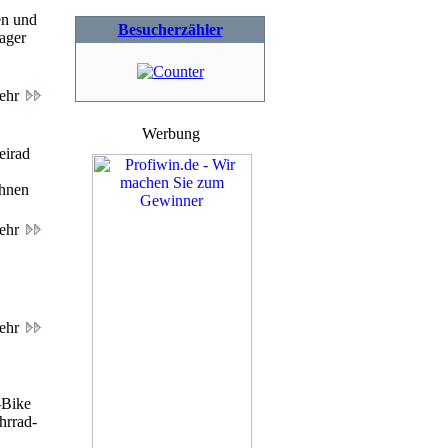
en und
Besucherzähler
ager
ehr
Werbung
eirad
Ihnen
ehr
ehr
-Bike
hrrad-