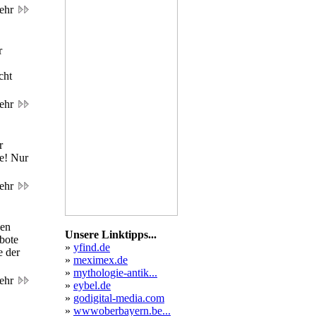
ehr
r
cht
ehr
r
fe! Nur
ehr
uen
Unsere Linktipps...
bote
»
yfind.de
e der
»
meximex.de
»
mythologie-antik...
ehr
»
eybel.de
»
godigital-media.com
»
wwwoberbayern.be...