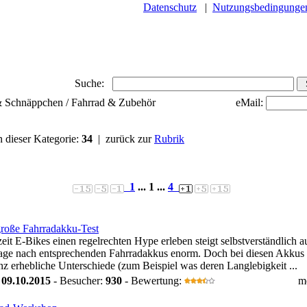
Datenschutz
|
Nutzungsbedingunge
Suche:
 & Schnäppchen / Fahrrad & Zubehör
eMail:
n dieser Kategorie:
34
| zurück zur
Rubrik
1
... 1 ...
4
roße Fahrradakku-Test
eit E-Bikes einen regelrechten Hype erleben steigt selbstverständlich a
age nach entsprechenden Fahrradakkus enorm. Doch bei diesen Akkus 
anz erhebliche Unterschiede (zum Beispiel was deren Langlebigkeit ...
:
09.10.2015
- Besucher:
930
- Bewertung:
m