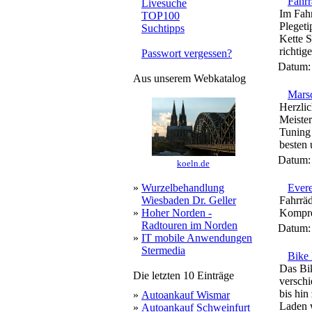
Fahr
Livesuche
Im Fah
TOP100
Pleget
Suchtipps
Kette S
richtige
Passwort vergessen?
Datum
Aus unserem Webkatalog
Marsc
Herzli
Meiste
Tuning 
besten 
Datum
koeln.de
»
Wurzelbehandlung
Evere
Wiesbaden Dr. Geller
Fahrrä
»
Hoher Norden -
Kompres
Radtouren im Norden
Datum
»
IT mobile Anwendungen
Stermedia
Bike
Das Bik
Die letzten 10 Einträge
versch
bis hin
»
Autoankauf Wismar
Laden w
»
Autoankauf Schweinfurt