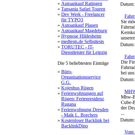
»
Autoankauf Ratingen
Datum
»
Tansania Safari Touren
»
Dev Werk - Freelancer
Fahrr
für TYPO3
Sie mö
»
Autoankauf Plauen
Fahrrad
»
Autoankauf Magdeburg
Kernkom
»
Hypnose Hildesheim
unserem
»
medtests.de Selbsttests
Datum
»
TORUTEC - IT-
Dienstleister für Leipzig
Fahrr
Die Fir
Die 5 beliebtesten Einträge
Fahrrad
»
Büro-
bei uns
Organisationsservice
Datum
G.G.
»
Kojenhus Rügen
MHW 
»
Ferienwohnungen auf
Mhw-Bi
Rügen: Ferienresidenz
Cube-B
Rugana
der Dea
»
Ferienwohnung Dresden
...
- Maik L. Borchers
Datum
»
Kostenloser Backlink bei
BacklinkDino
Vom L