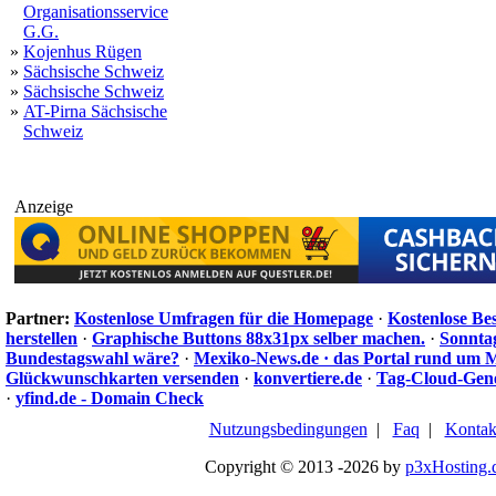
Organisationsservice
G.G.
»
Kojenhus Rügen
»
Sächsische Schweiz
»
Sächsische Schweiz
»
AT-Pirna Sächsische
Schweiz
Anzeige
Partner:
Kostenlose Umfragen für die Homepage
·
Kostenlose Be
herstellen
·
Graphische Buttons 88x31px selber machen.
·
Sonnta
Bundestagswahl wäre?
·
Mexiko-News.de · das Portal rund um 
Glückwunschkarten versenden
·
konvertiere.de
·
Tag-Cloud-Gen
·
yfind.de - Domain Check
Nutzungsbedingungen
|
Faq
|
Kontak
Copyright © 2013 -2026 by
p3xHosting.