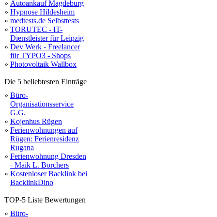
»
Autoankauf Magdeburg
»
Hypnose Hildesheim
»
medtests.de Selbsttests
»
TORUTEC - IT-
Dienstleister für Leipzig
»
Dev Werk - Freelancer
für TYPO3 - Shops
»
Photovoltaik Wallbox
Die 5 beliebtesten Einträge
»
Büro-
Organisationsservice
G.G.
»
Kojenhus Rügen
»
Ferienwohnungen auf
Rügen: Ferienresidenz
Rugana
»
Ferienwohnung Dresden
- Maik L. Borchers
»
Kostenloser Backlink bei
BacklinkDino
TOP-5 Liste Bewertungen
»
Büro-