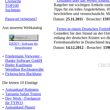
Leitfaden über das Wesen Angeln.
Livesuche
Ratgeber mit wichtigen Artikeln zu
TOP100
Tipps für ein tolles Angelerlebnis.
Suchtipps
beschrieben und veranschaulicht. M
Passwort vergessen?
Datum:
25.11.2011
- Besucher:
159
Aus unserem Webkatalog
Ferien in einem Deutschen Ferien
Genießen Sie den Strand an der Ost
entlang der deutschen Küsten wo di
Ferienhausdörfer in Deutschland lieg
DATEV - Software für
Datum:
14.12.2012
- Besucher:
159
Steuerberater
»
Friedemann Vieweger -
Hanke Software GmbH
»
Bigler Kaufmann
Wendling Rechtsanwälte
»
Fickenschers Backhaus
Die letzten 10 Einträge
»
Autoankauf Ratingen
»
Tansania Safari Touren
»
Dev Werk - Freelancer
für TYPO3
»
Autoankauf Plauen