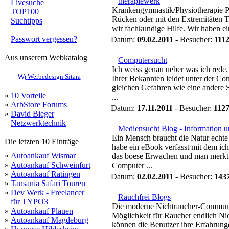
therapiewerk
Livesuche
Krankengymnastik/Physiotherapie Pr
TOP100
Rücken oder mit den Extremitäten T
Suchtipps
wir fachkundige Hilfe. Wir haben ei
Passwort vergessen?
Datum:
09.02.2011
- Besucher:
111
Aus unserem Webkatalog
Computersucht
Ich weiss genau ueber was ich rede.
Werbedesign Sitara
Ihrer Bekannten leidet unter der C
gleichen Gefahren wie eine andere 
»
10 Vorteile
...
»
ArbStore Forums
Datum:
17.11.2011
- Besucher:
112
»
David Bieger
Netzwerktechnik
Mediensucht Blog - Information 
Ein Mensch braucht die Natur echte
Die letzten 10 Einträge
habe ein eBook verfasst mit dem i
»
Autoankauf Wismar
das boese Erwachen und man merkt
»
Autoankauf Schweinfurt
Computer ...
»
Autoankauf Ratingen
Datum:
02.02.2011
- Besucher:
143
»
Tansania Safari Touren
»
Dev Werk - Freelancer
Rauchfrei Blogs
für TYPO3
Die moderne Nichtraucher-Communit
»
Autoankauf Plauen
Möglichkeit für Raucher endlich N
»
Autoankauf Magdeburg
können die Benutzer ihre Erfahrunge