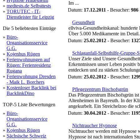
»
Hypnose Hildesheim
Im ...
»
medtests.de Selbsttests
Datum:
17.12.2011
- Besucher:
986
»
TORUTEC - IT-
Dienstleister für Leipzig
Gesundheit
ellviva-Gesundheitskanal: hundert
Die 5 beliebtesten Einträge
Über 5.000 Medikamente im Detail.
»
Büro-
Datum:
25.02.2012
- Besucher:
132
Organisationsservice
G.G.
Schlaganfall-Selbsthilfe-Gruppe-S
»
Kojenhus Rügen
Unser Ziele sind Unsere Gesundheit
»
Ferienwohnungen auf
Erkenntnissen unser Leben positiv b
Rügen: Ferienresidenz
entdecken und zu stärken Schulungen
Rugana
»
Ferienwohnung Dresden
Datum:
25.02.2012
- Besucher:
129
- Maik L. Borchers
»
Kostenloser Backlink bei
Pflegezentrum Bischofsgrün
BacklinkDino
Das Pflegezentrum Bischofsgrün ist
Altenheimen in Bayreuth. In der Kl
TOP-5 Liste Bewertungen
angekurbelt. Ein Streichelzoo die sc
Datum:
30.04.2012
- Besucher:
119
»
Büro-
Organisationsservice
G.G.
Nichtraucher Hypnose
»
Kojenhus Rügen
Nichtraucher werden mit Hypnose we
»
Sächsische Schweiz
Hypnose ist nach internationalen St