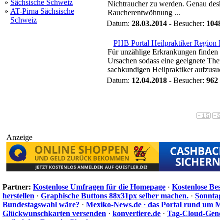
»
Sächsische Schweiz
Nichtraucher zu werden. Genau des
»
AT-Pirna Sächsische
Raucherentwöhnung ...
Schweiz
Datum:
28.03.2014
- Besucher:
104
PHB Portal Heilpraktiker Region
Für unzählige Erkrankungen finden 
Ursachen sodass eine geeignete The
sachkundigen Heilpraktiker aufzusuch
Datum:
12.04.2018
- Besucher:
962
Anzeige
Partner:
Kostenlose Umfragen für die Homepage
·
Kostenlose Be
herstellen
·
Graphische Buttons 88x31px selber machen.
·
Sonnta
Bundestagswahl wäre?
·
Mexiko-News.de · das Portal rund um 
Glückwunschkarten versenden
·
konvertiere.de
·
Tag-Cloud-Gen