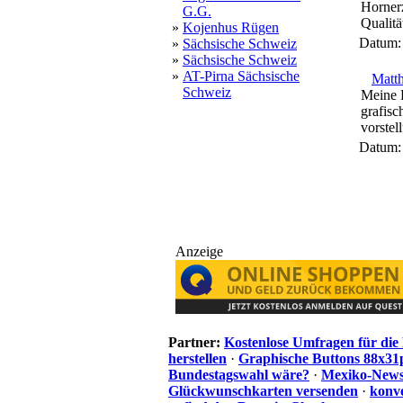
Hornerz
G.G.
Qualitä
»
Kojenhus Rügen
Datum
»
Sächsische Schweiz
»
Sächsische Schweiz
»
AT-Pirna Sächsische
Matth
Schweiz
Meine 
grafisc
vorstell
Datum
Anzeige
Partner:
Kostenlose Umfragen für di
herstellen
·
Graphische Buttons 88x31
Bundestagswahl wäre?
·
Mexiko-News.
Glückwunschkarten versenden
·
konve