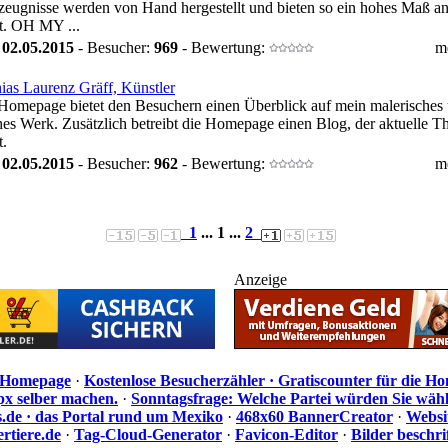
eugnisse werden von Hand hergestellt und bieten so ein hohes Maß a
t. OH MY ...
:
02.05.2015
- Besucher:
969
- Bewertung:
m
ias Laurenz Gräff, Künstler
Homepage bietet den Besuchern einen Überblick auf mein malerisches
hes Werk. Zusätzlich betreibt die Homepage einen Blog, der aktuelle 
t.
:
02.05.2015
- Besucher:
962
- Bewertung:
m
1
... 1 ...
2
Anzeige
e Homepage
·
Kostenlose Besucherzähler · Gratiscounter für die H
px selber machen.
·
Sonntagsfrage: Welche Partei würden Sie wäh
de · das Portal rund um Mexiko
·
468x60 BannerCreator
·
Websi
rtiere.de
·
Tag-Cloud-Generator
·
Favicon-Editor
·
Bilder beschr