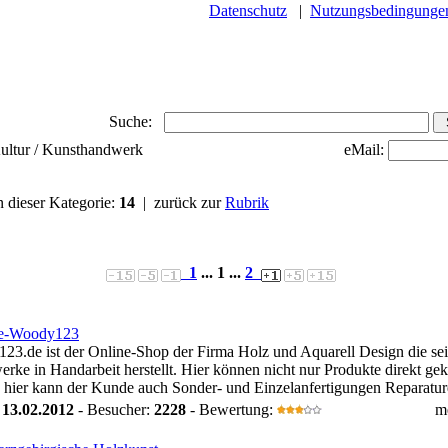
Datenschutz
|
Nutzungsbedingunge
Suche:
Kultur / Kunsthandwerk
eMail:
n dieser Kategorie:
14
| zurück zur
Rubrik
1
... 1 ...
2
e-Woody123
3.de ist der Online-Shop der Firma Holz und Aquarell Design die sei
rke in Handarbeit herstellt. Hier können nicht nur Produkte direkt gek
hier kann der Kunde auch Sonder- und Einzelanfertigungen Reparature
:
13.02.2012
- Besucher:
2228
- Bewertung:
m