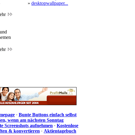
n
»
desktopwallpaper...
ehr
 und
Themen
ehr
omepage
·
Bunte Buttons einfach selbst
len, wenn am nächsten Sonntag
te Screenshots aufnehmen
·
Kostenlose
iften & konvertieren
·
Aktientagebuch