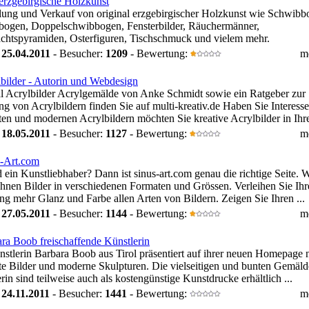
erzgebirgische Holzkunst
lung und Verkauf von original erzgebirgischer Holzkunst wie Schwibb
rbogen, Doppelschwibbogen, Fensterbilder, Räuchermänner,
chtspyramiden, Osterfiguren, Tischschmuck und vielem mehr.
:
25.04.2011
- Besucher:
1209
- Bewertung:
m
bilder - Autorin und Webdesign
l Acrylbilder Acrylgemälde von Anke Schmidt sowie ein Ratgeber zur
ng von Acrylbildern finden Sie auf multi-kreativ.de Haben Sie Interesse
ten und modernen Acrylbildern möchten Sie kreative Acrylbilder in Ihre
:
18.05.2011
- Besucher:
1127
- Bewertung:
m
s-Art.com
d ein Kunstliebhaber? Dann ist sinus-art.com genau die richtige Seite. W
Ihnen Bilder in verschiedenen Formaten und Grössen. Verleihen Sie Ihr
 mehr Glanz und Farbe allen Arten von Bildern. Zeigen Sie Ihren ...
:
27.05.2011
- Besucher:
1144
- Bewertung:
m
ra Boob freischaffende Künstlerin
stlerin Barbara Boob aus Tirol präsentiert auf ihrer neuen Homepage 
te Bilder und moderne Skulpturen. Die vielseitigen und bunten Gemäld
rin sind teilweise auch als kostengünstige Kunstdrucke erhältlich ...
:
24.11.2011
- Besucher:
1441
- Bewertung:
m