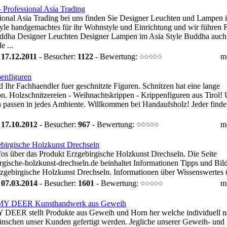
 Professional Asia Trading
ional Asia Trading bei uns finden Sie Designer Leuchten und Lampen 
yle handgemachtes für ihr Wohnstyle und Einrichtung und wir führen 
ddha Designer Leuchten Designer Lampen im Asia Style Buddha auch
 ...
:
17.12.2011
- Besucher:
1122
- Bewertung:
m
enfiguren
d Ihr Fachhaendler fuer geschnitzte Figuren. Schnitzen hat eine lange
on. Holzschnitzereien - Weihnachtskrippen - Krippenfiguren aus Tirol!
 passen in jedes Ambiente. Willkommen bei Handaufsholz! Jeder findet
:
17.10.2012
- Besucher:
967
- Bewertung:
m
birgische Holzkunst Drechseln
fos über das Produkt Erzgebirgische Holzkunst Drechseln. Die Seite
rgische-holzkunst-drechseln.de beinhaltet Informationen Tipps und Bil
zgebirgische Holzkunst Drechseln. Informationen über Wissenswertes ü
:
07.03.2014
- Besucher:
1601
- Bewertung:
m
Y DEER Kunsthandwerk aus Geweih
DEER stellt Produkte aus Geweih und Horn her welche individuell 
nschen unser Kunden gefertigt werden. Jegliche unserer Geweih- und