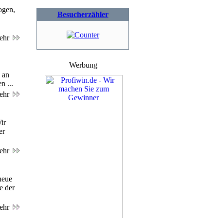
ogen,
Besucherzähler
ehr
Werbung
 an
n ...
ehr
ir
er
ehr
neue
e der
ehr