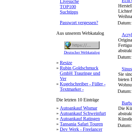
Echt 
Livesuche
Herstel
TOP100
Lichte
Suchtipps
Weihna
Passwort vergessen?
Datum
Aus unserem Webkatalog
Acryl
Origina
Fertigu
abstrak
Deutscher Webkatalog
Datum
»
Resize
»
Rubin Goldschmuck
Sinu
GmbH Trauringe und
Sie sin
Ver
bieten 
»
Kugelschreiber - Füller -
Wohnung
Textmarker -
Datum
Die letzten 10 Einträge
Barba
»
Autoankauf Wismar
Die Kün
»
Autoankauf Schweinfurt
abstrak
»
Autoankauf Ratingen
Künstle
»
Tansania Safari Touren
Datum
»
Dev Werk - Freelancer