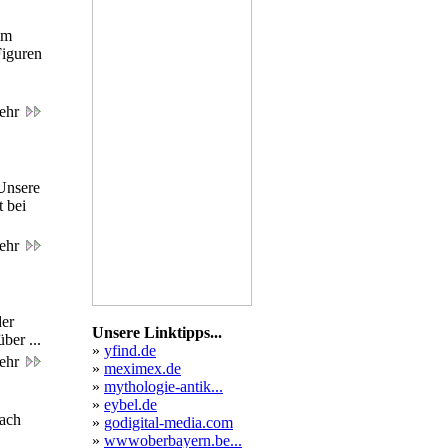
im
Figuren
ehr
 Unsere
 bei
ehr
der
Unsere Linktipps...
ber ...
»
yfind.de
ehr
»
meximex.de
»
mythologie-antik...
»
eybel.de
nach
»
godigital-media.com
»
wwwoberbayern.be...