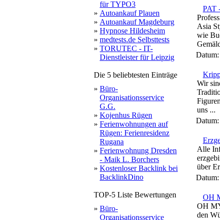
für TYPO3
PAT -
»
Autoankauf Plauen
Profess
»
Autoankauf Magdeburg
Asia St
»
Hypnose Hildesheim
wie Bu
»
medtests.de Selbsttests
Gemälde
»
TORUTEC - IT-
Datum
Dienstleister für Leipzig
Kripp
Die 5 beliebtesten Einträge
Wir sin
»
Büro-
Traditi
Organisationsservice
Figuren
G.G.
uns ...
»
Kojenhus Rügen
Datum
»
Ferienwohnungen auf
Rügen: Ferienresidenz
Erzge
Rugana
Alle In
»
Ferienwohnung Dresden
erzgebi
- Maik L. Borchers
über Er
»
Kostenloser Backlink bei
BacklinkDino
Datum
TOP-5 Liste Bewertungen
OH M
OH MY 
»
Büro-
den Wü
Organisationsservice