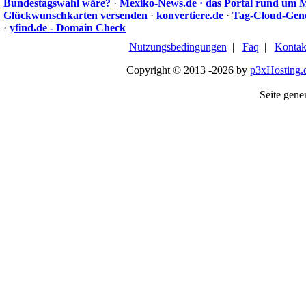
Bundestagswahl wäre?
·
Mexiko-News.de · das Portal rund um 
Glückwunschkarten versenden
·
konvertiere.de
·
Tag-Cloud-Gen
·
yfind.de - Domain Check
Nutzungsbedingungen
|
Faq
|
Kontak
Copyright © 2013 -2026 by
p3xHosting.
Seite gener