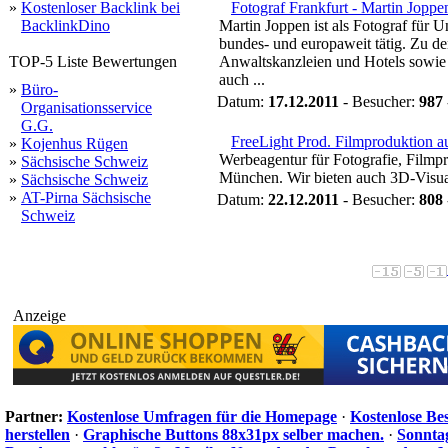
»
Kostenloser Backlink bei
Fotograf Frankfurt - Martin Joppe
BacklinkDino
Martin Joppen ist als Fotograf für 
bundes- und europaweit tätig. Zu d
TOP-5 Liste Bewertungen
Anwaltskanzleien und Hotels sowie
auch ...
»
Büro-
Datum:
17.12.2011
- Besucher:
987
Organisationsservice
G.G.
FreeLight Prod. Filmproduktion a
»
Kojenhus Rügen
Werbeagentur für Fotografie, Filmp
»
Sächsische Schweiz
München. Wir bieten auch 3D-Visua
»
Sächsische Schweiz
»
AT-Pirna Sächsische
Datum:
22.12.2011
- Besucher:
808
Schweiz
Anzeige
Partner:
Kostenlose Umfragen für die Homepage
·
Kostenlose Be
herstellen
·
Graphische Buttons 88x31px selber machen.
·
Sonnta