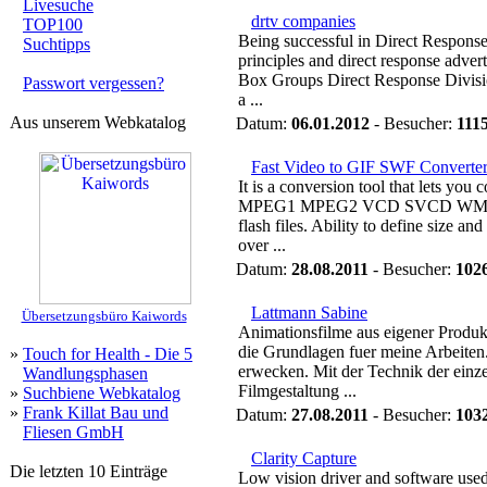
Livesuche
drtv companies
TOP100
Being successful in Direct Respons
Suchtipps
principles and direct response adver
Box Groups Direct Response Divisi
Passwort vergessen?
a ...
Aus unserem Webkatalog
Datum:
06.01.2012
- Besucher:
111
Fast Video to GIF SWF Converte
It is a conversion tool that lets yo
MPEG1 MPEG2 VCD SVCD WMV an
flash files. Ability to define size a
over ...
Datum:
28.08.2011
- Besucher:
102
Lattmann Sabine
Übersetzungsbüro Kaiwords
Animationsfilme aus eigener Produk
die Grundlagen fuer meine Arbeiten
»
Touch for Health - Die 5
erwecken. Mit der Technik der einze
Wandlungsphasen
Filmgestaltung ...
»
Suchbiene Webkatalog
»
Frank Killat Bau und
Datum:
27.08.2011
- Besucher:
103
Fliesen GmbH
Clarity Capture
Die letzten 10 Einträge
Low vision driver and software use