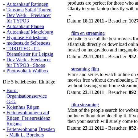
products are perfect for those who 
»
Autoankauf Ratingen
Clarity to your laptop directly wit
»
Tansania Safari Touren
...
»
Dev Werk - Freelancer
für TYPO3
Datum:
18.11.2011
- Besucher:
102
»
Autoankauf Plauen
»
Autoankauf Magdeburg
film en streaming
»
Hypnose Hildesheim
website to see all the best movies f
»
medtests.de Selbsttests
aflamizik directly or download onli
»
TORUTEC - IT-
hosted on megavideo and megauplo
Dienstleister für Leipzig
Datum:
23.11.2011
- Besucher:
952
»
Dev Werk - Freelancer
für TYPO3 - Shops
streaming film
»
Photovoltaik Wallbox
Films and series to watch online o
movies free without downloading. Fi
Die 5 beliebtesten Einträge
without leaving your home streamin
»
Büro-
Datum:
23.11.2011
- Besucher:
892
Organisationsservice
G.G.
film streaming
»
Kojenhus Rügen
Most of the people search for websit
»
Ferienwohnungen auf
online without downloading it. If yo
Rügen: Ferienresidenz
then your search will surely come to
Rugana
Datum:
23.11.2011
- Besucher:
852
»
Ferienwohnung Dresden
- Maik L. Borchers