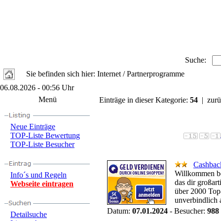
Suche:
Sie befinden sich hier: Internet / Partnerprogramme
06.08.2026 - 00:56 Uhr
Menü
Einträge in dieser Kategorie:
54
| zurü
Neue Einträge
TOP-Liste Bewertung
TOP-Liste Besucher
Cashback
Willkommen be
Info´s und Regeln
das dir großar
Webseite eintragen
über 2000 Top-
unverbindlich 
Datum:
07.01.2024
- Besucher:
988
Detailsuche