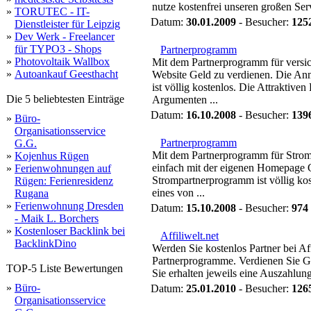
nutze kostenfrei unseren großen Serv
»
TORUTEC - IT-
Datum:
30.01.2009
- Besucher:
125
Dienstleister für Leipzig
»
Dev Werk - Freelancer
für TYPO3 - Shops
Partnerprogramm
»
Photovoltaik Wallbox
Mit dem Partnerprogramm für versich
»
Autoankauf Geesthacht
Website Geld zu verdienen. Die A
ist völlig kostenlos. Die Attraktiven
Die 5 beliebtesten Einträge
Argumenten ...
Datum:
16.10.2008
- Besucher:
139
»
Büro-
Organisationsservice
Partnerprogramm
G.G.
Mit dem Partnerprogramm für Stromv
»
Kojenhus Rügen
einfach mit der eigenen Homepage 
»
Ferienwohnungen auf
Strompartnerprogramm ist völlig kos
Rügen: Ferienresidenz
eines von ...
Rugana
»
Ferienwohnung Dresden
Datum:
15.10.2008
- Besucher:
974
- Maik L. Borchers
»
Kostenloser Backlink bei
Affiliwelt.net
BacklinkDino
Werden Sie kostenlos Partner bei Af
Partnerprogramme. Verdienen Sie Gel
TOP-5 Liste Bewertungen
Sie erhalten jeweils eine Auszahlung
»
Büro-
Datum:
25.01.2010
- Besucher:
126
Organisationsservice