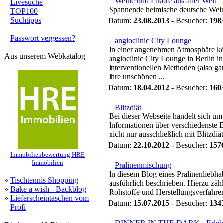
Weine und Liköre aus aller Welt
Livesuche
Spannende heimische deutsche Weine
TOP100
Suchtipps
Datum:
23.08.2013
- Besucher:
198
Passwort vergessen?
angioclinic City Lounge
In einer angenehmen Atmosphäre kö
Aus unserem Webkatalog
angioclinic City Lounge in Berlin in
interventionellen Methoden (also g
ihre unschönen ...
Datum:
18.04.2012
- Besucher:
160
Blitzdiät
Bei dieser Webseite handelt sich um
Informationen über verschiedenste Bl
nicht nur ausschließlich mit Blitzdi
Datum:
22.10.2012
- Besucher:
157
Immobilienbewertung HRE
Immobilien
Pralinenmischung
In diesem Blog eines Pralinenliebha
»
Tischtennis Shopping
ausführlich beschrieben. Hierzu zäh
»
Bake a wish - Backblog
Rohstoffe und Herstellungsverfahre
»
Lieferscheintaschen vom
Datum:
15.07.2015
- Besucher:
134
Profi
DINNER IN THE DARK - Erlebn