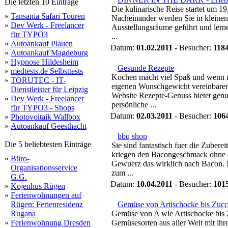
Die letzten 10 Einträge
Die kulinarische Reise startet um 
»
Tansania Safari Touren
Nacheinander werden Sie in kleinen 
»
Dev Werk - Freelancer
Ausstellungsräume geführt und lerne
für TYPO3
...
»
Autoankauf Plauen
Datum:
01.02.2011
- Besucher:
118
»
Autoankauf Magdeburg
»
Hypnose Hildesheim
Gesunde Rezepte
»
medtests.de Selbsttests
Kochen macht viel Spaß und wenn 
»
TORUTEC - IT-
eigenen Wunschgewicht vereinbaren 
Dienstleister für Leipzig
Website Rezepte-Genuss bietet genu
»
Dev Werk - Freelancer
persönliche ...
für TYPO3 - Shops
Datum:
02.03.2011
- Besucher:
106
»
Photovoltaik Wallbox
»
Autoankauf Geesthacht
bbq shop
Die 5 beliebtesten Einträge
Sie sind fantastisch fuer die Zubere
kriegen den Bacongeschmack ohne d
»
Büro-
Gewuerz das wirklich nach Bacon. M
Organisationsservice
zum ...
G.G.
Datum:
10.04.2011
- Besucher:
101
»
Kojenhus Rügen
»
Ferienwohnungen auf
Rügen: Ferienresidenz
Gemüse von Artischocke bis Zucc
Rugana
Gemüse von A wie Artischocke bis 
»
Ferienwohnung Dresden
Gemüsesorten aus aller Welt mit i