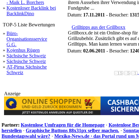
- Maik L. Borchers
ihrem Aussehen ihrer Verwendung in
»
Kostenloser Backlink bei
Fundgrube ...
BacklinkDino
Datum:
17.11.2011
- Besucher:
131
TOP-5 Liste Bewertungen
Grilltipps aus der Grillboxx
Grillboxx.de ist ein Online-shop für 
»
Büro-
Grillzubehör. Zusätzlich gibt es au
Organisationsservice
Grilltipps. Man kann lernen warum ma
G.G.
»
Kojenhus Rügen
Datum:
02.06.2011
- Besucher:
124
»
Sächsische Schweiz
»
Sächsische Schweiz
»
AT-Pirna Sächsische
Schweiz
Anzeige
Partner:
Kostenlose Umfragen für die Homepage
·
Kostenlose Be
herstellen
·
Graphische Buttons 88x31px selber machen.
·
Sonnta
Bundestagswahl wäre?
·
Mexiko-News.de · das Portal rund um 