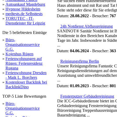
Sie suchen einen Hausmeisterdienst 
»
Autoankauf Magdeburg
Haus abnimmt und mit Rat und Tat b
»
Hypnose Hildesheim
Seite steht oder diese für Sie erledig
»
medtests.de Selbsttests
Datum:
28.08.2022
- Besucher:
767
»
TORUTEC - IT-
Dienstleister für Leipzig
24h Notdienst Abflussreinigung
SANINOT® Sanitär Notdienst ist Ih
Die 5 beliebtesten Einträge
Notdienste in den Bereichen Kanalr
»
Büro-
Tage im Jahr. Insbesondere in Stä
Organisationsservice
...
G.G.
Datum:
04.06.2024
- Besucher:
363
»
Kojenhus Rügen
»
Ferienwohnungen auf
Reinigungsfirma Berlin
Rügen: Ferienresidenz
Unsere Reinigungsfirma Fantastic Cle
Rugana
Reinigungsdienstleistungen auf dem
»
Ferienwohnung Dresden
Ausrüstung und umweltfreundlichen
- Maik L. Borchers
...
»
Kostenloser Backlink bei
Datum:
01.09.2023
- Besucher:
801
BacklinkDino
TOP-5 Liste Bewertungen
Fensterputzer Gebäudereinigung
Die ICC-Gebäudedienste bietet im G
»
Büro-
Gebäudereinigung Fensterreinigung 
Organisationsservice
Büroreinigung Treppenhausreinigun
G.G.
Bauendreinigung ...