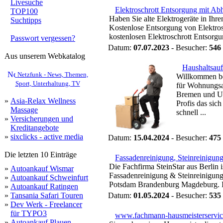
Livesuche
Elektroschrott Entsorgung mit Ab
TOP100
Haben Sie alte Elektrogeräte in Ih
Suchtipps
Kostenlose Entsorgung von Elektros
kostenlosen Elektroschrott Entsorg
Passwort vergessen?
Datum:
07.07.2023
- Besucher:
546
Aus unserem Webkatalog
Haushaltsau
Netzfunk - News, Themen,
Willkommen be
Sport, Unterhaltung, TV
für Wohnungsa
Bremen und Um
»
Asia-Relax Wellness
Profis das sic
Massage
schnell ...
»
Versicherungen und
Kreditangebote
»
sixclicks - active media
Datum:
15.04.2024
- Besucher:
475
Die letzten 10 Einträge
Fassadenreinigung, Steinreinigung
Die Fachfirma SteinStar aus Berlin i
»
Autoankauf Wismar
Fassadenreinigung & Steinreinigung
»
Autoankauf Schweinfurt
Potsdam Brandenburg Magdeburg. Ihr
»
Autoankauf Ratingen
»
Tansania Safari Touren
Datum:
01.05.2024
- Besucher:
535
»
Dev Werk - Freelancer
für TYPO3
www.fachmann-hausmeisterservic
»
Autoankauf Plauen