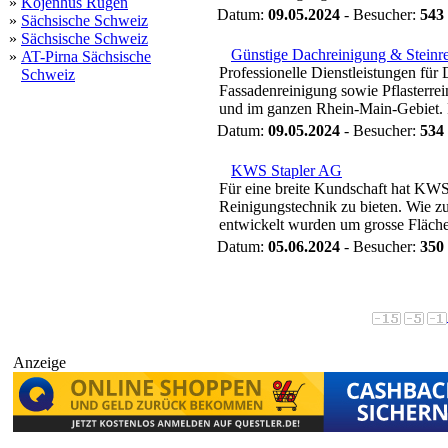
»
Kojenhus Rügen
Datum:
09.05.2024
- Besucher:
543
»
Sächsische Schweiz
»
Sächsische Schweiz
Günstige Dachreinigung & Steinr
»
AT-Pirna Sächsische
Professionelle Dienstleistungen fü
Schweiz
Fassadenreinigung sowie Pflasterr
und im ganzen Rhein-Main-Gebiet. 
Datum:
09.05.2024
- Besucher:
534
KWS Stapler AG
Für eine breite Kundschaft hat KWS
Reinigungstechnik zu bieten. Wie z
entwickelt wurden um grosse Flächen 
Datum:
05.06.2024
- Besucher:
350
Anzeige