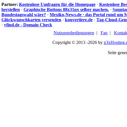
Partner:
Kostenlose Umfragen für die Homepage
·
Kostenlose Be
herstellen
·
Graphische Buttons 88x31px selber machen.
·
Sonnta
Bundestagswahl wäre?
·
Mexiko-News.de · das Portal rund um 
Glückwunschkarten versenden
·
konvertiere.de
·
Tag-Cloud-Gen
·
yfind.de - Domain Check
Nutzungsbedingungen
|
Faq
|
Kontak
Copyright © 2013 -2026 by
p3xHosting.
Seite gener