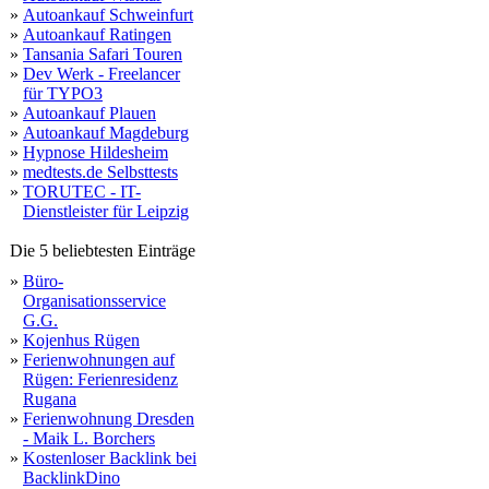
»
Autoankauf Schweinfurt
»
Autoankauf Ratingen
»
Tansania Safari Touren
»
Dev Werk - Freelancer
für TYPO3
»
Autoankauf Plauen
»
Autoankauf Magdeburg
»
Hypnose Hildesheim
»
medtests.de Selbsttests
»
TORUTEC - IT-
Dienstleister für Leipzig
Die 5 beliebtesten Einträge
»
Büro-
Organisationsservice
G.G.
»
Kojenhus Rügen
»
Ferienwohnungen auf
Rügen: Ferienresidenz
Rugana
»
Ferienwohnung Dresden
- Maik L. Borchers
»
Kostenloser Backlink bei
BacklinkDino