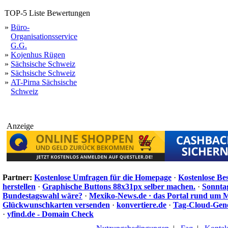
TOP-5 Liste Bewertungen
»
Büro-
Organisationsservice
G.G.
»
Kojenhus Rügen
»
Sächsische Schweiz
»
Sächsische Schweiz
»
AT-Pirna Sächsische
Schweiz
Anzeige
Partner:
Kostenlose Umfragen für die Homepage
·
Kostenlose Be
herstellen
·
Graphische Buttons 88x31px selber machen.
·
Sonnta
Bundestagswahl wäre?
·
Mexiko-News.de · das Portal rund um 
Glückwunschkarten versenden
·
konvertiere.de
·
Tag-Cloud-Gen
·
yfind.de - Domain Check