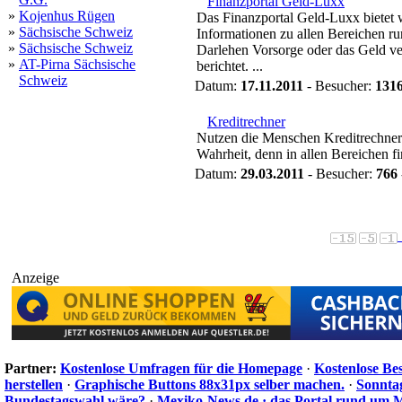
Finanzportal Geld-Luxx
»
Kojenhus Rügen
Das Finanzportal Geld-Luxx bietet w
»
Sächsische Schweiz
Informationen zu allen Bereichen r
»
Sächsische Schweiz
Darlehen Vorsorge oder das Geld ve
»
AT-Pirna Sächsische
berichtet. ...
Schweiz
Datum:
17.11.2011
- Besucher:
131
Kreditrechner
Nutzen die Menschen Kreditrechner n
Wahrheit, denn in allen Bereichen 
Datum:
29.03.2011
- Besucher:
766
Anzeige
Partner:
Kostenlose Umfragen für die Homepage
·
Kostenlose Be
herstellen
·
Graphische Buttons 88x31px selber machen.
·
Sonnta
Bundestagswahl wäre?
·
Mexiko-News.de · das Portal rund um 