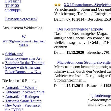
Livesuche
XXLFinanzforum--Vergleiche
TOP100
Versicherungen, Strom und Gas und Kr
Suchtipps
Versicherungs Tarife und Energiepre
Passwort vergessen?
Datum:
07.10.2014
- Besucher:
151
Aus unserem Webkatalog
Der Kostenrategeber Experte
Das online Kostenratgeber Magazin b
alltäglichen Lebens. Wo können si
WECKglaeser.com - Gläser von
vielleicht sogar zu viel Geld aus? Ha
WECK
erfahren ...
Datum:
11.12.2020
- Besucher:
791
»
Schlaf- und
Bettensysteme aller Art
Microstrom.com Strompreisvergle
»
Zubehör für das Training
Microstrom.com kennt die günstigst
»
Secure with American
Klimawandel durch den Wechsel zu 
Poker Bonus now Nov
Anbieter wechseln. Der günstigste
Stromtarifrechner. ...
Die letzten 10 Einträge
Datum:
17.11.2011
- Besucher:
119
»
Autoankauf Wismar
»
Autoankauf Schweinfurt
aj-forderun
»
Autoankauf Ratingen
aj-forderungsm
»
Tansania Safari Touren
und effektiv au
»
Dev Werk - Freelancer
für TYPO3