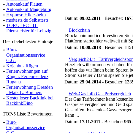
»
Autoankauf Plauen
»
Autoankauf Magdeburg
»
Hypnose Hildesheim
Datum:
09.02.2011
- Besucher:
167
»
medtests.de Selbsttests
»
TORUTEC - IT-
Blockchain
Dienstleister für Leipzig
Blockchain und icq Investieren Sie i
Plattform startet hier weltweit mit S
Die 5 beliebtesten Einträge
Datum:
10.08.2018
- Besucher:
115
»
Büro-
Organisationsservice
Vergleich24.it - Tarifvergleichspor
G.G.
Herzlich willkommen wir haben für 
»
Kojenhus Rügen
hoffen das wir Ihnen beim Sparen b
»
Ferienwohnungen auf
Strom zu teuer ? Dann sparen Sie jet
Rügen: Ferienresidenz
Rugana
Datum:
25.04.2014
- Besucher:
123
»
Ferienwohnung Dresden
- Maik L. Borchers
Web-Gas.info Gas Preisvergleich
»
Kostenloser Backlink bei
Der Gas Tarifrechner kann kostenlos
BacklinkDino
Gaspreise vergleichen und Geld spa
Gastarifen. Kostenlos Gasversorger 
TOP-5 Liste Bewertungen
kann ...
Datum:
17.11.2011
- Besucher:
965
»
Büro-
Organisationsservice
G.G.