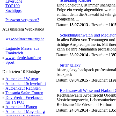
Scheidung Kanzlei
Livesuche
Eine Scheidung ist immer unangene
TOP100
Folge ein wenig abgemildert werden.
Suchtipps
einfach denn die Auswahl ist sehr gr
kompetent. ...
Passwort vergessen?
Datum:
15.07.2013
- Besucher:
101
Aus unserem Webkatalog
Scheidungsanwältin und Mediator
www.fotocommunity.de
In allen Fällen von Trennungen und
richtige Ansprechpartnerin. Mit ihr
»
Laguiole Messer aus
kann sie ihre Mandanten professionell
Frankreich
Datum:
28.02.2014
- Besucher:
139
»
www.pferde-kauf.org
»
Sport
bistar galaxy
bistar galaxy backpack profressiona
Die letzten 10 Einträge
backpack
»
Autoankauf Wismar
Datum:
09.04.2015
- Besucher:
119
»
Autoankauf Schweinfurt
»
Autoankauf Ratingen
Rechtsanwalt Wiese und Harbort 
»
Tansania Safari Touren
Rechtsanwaelte Arbeitsrecht Oldenbu
»
Dev Werk - Freelancer
Versicherungsrecht, Lebensmittelrec
für TYPO3
Rechtsanwälte Wiese und Harbort.
»
Autoankauf Plauen
Datum:
24.04.2014
- Besucher:
135
»
Autoankauf Magdeburg