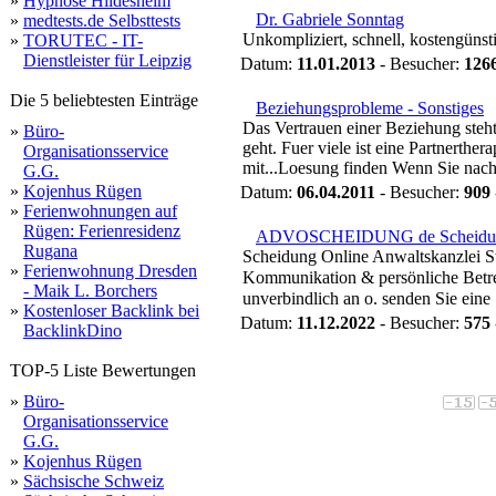
»
Hypnose Hildesheim
Dr. Gabriele Sonntag
»
medtests.de Selbsttests
Unkompliziert, schnell, kostengünsti
»
TORUTEC - IT-
Dienstleister für Leipzig
Datum:
11.01.2013
- Besucher:
126
Die 5 beliebtesten Einträge
Beziehungsprobleme - Sonstiges
Das Vertrauen einer Beziehung steht
»
Büro-
geht. Fuer viele ist eine Partnerth
Organisationsservice
mit...Loesung finden Wenn Sie nach 
G.G.
»
Kojenhus Rügen
Datum:
06.04.2011
- Besucher:
909
»
Ferienwohnungen auf
Rügen: Ferienresidenz
ADVOSCHEIDUNG de Scheidun
Rugana
Scheidung Online Anwaltskanzlei St
»
Ferienwohnung Dresden
Kommunikation & persönliche Bet
- Maik L. Borchers
unverbindlich an o. senden Sie eine
»
Kostenloser Backlink bei
Datum:
11.12.2022
- Besucher:
575
BacklinkDino
TOP-5 Liste Bewertungen
»
Büro-
Organisationsservice
G.G.
»
Kojenhus Rügen
»
Sächsische Schweiz