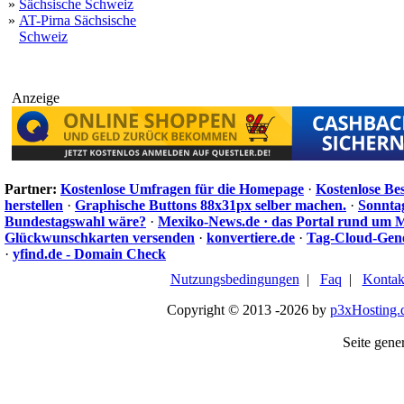
»
Sächsische Schweiz
»
AT-Pirna Sächsische
Schweiz
Anzeige
Partner:
Kostenlose Umfragen für die Homepage
·
Kostenlose Be
herstellen
·
Graphische Buttons 88x31px selber machen.
·
Sonnta
Bundestagswahl wäre?
·
Mexiko-News.de · das Portal rund um 
Glückwunschkarten versenden
·
konvertiere.de
·
Tag-Cloud-Gen
·
yfind.de - Domain Check
Nutzungsbedingungen
|
Faq
|
Kontak
Copyright © 2013 -2026 by
p3xHosting.
Seite gener