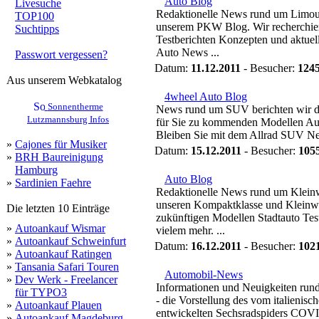
Auto Blog
Livesuche
Redaktionelle News rund um Limous
TOP100
unserem PKW Blog. Wir recherchier
Suchtipps
Testberichten Konzepten und aktuel
Auto News ...
Passwort vergessen?
Datum:
11.12.2011
- Besucher:
124
Aus unserem Webkatalog
4wheel Auto Blog
Sonnentherme
News rund um SUV berichten wir di
Lutzmannsburg Infos
für Sie zu kommenden Modellen Aut
Bleiben Sie mit dem Allrad SUV New
»
Cajones für Musiker
Datum:
15.12.2011
- Besucher:
105
»
BRH Baureinigung
Hamburg
Auto Blog
»
Sardinien Faehre
Redaktionelle News rund um Klein
unseren Kompaktklasse und Kleinwa
Die letzten 10 Einträge
zukünftigen Modellen Stadtauto Tes
»
Autoankauf Wismar
vielem mehr. ...
»
Autoankauf Schweinfurt
Datum:
16.12.2011
- Besucher:
102
»
Autoankauf Ratingen
»
Tansania Safari Touren
Automobil-News
»
Dev Werk - Freelancer
Informationen und Neuigkeiten run
für TYPO3
- die Vorstellung des vom italienis
»
Autoankauf Plauen
entwickelten Sechsradspiders COVIN
»
Autoankauf Magdeburg