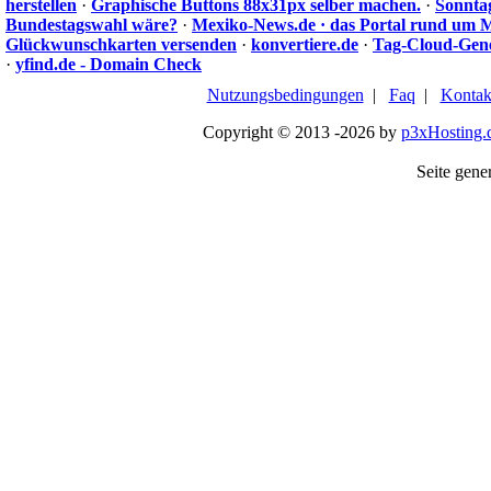
herstellen
·
Graphische Buttons 88x31px selber machen.
·
Sonnta
Bundestagswahl wäre?
·
Mexiko-News.de · das Portal rund um 
Glückwunschkarten versenden
·
konvertiere.de
·
Tag-Cloud-Gen
·
yfind.de - Domain Check
Nutzungsbedingungen
|
Faq
|
Kontak
Copyright © 2013 -2026 by
p3xHosting.
Seite gener