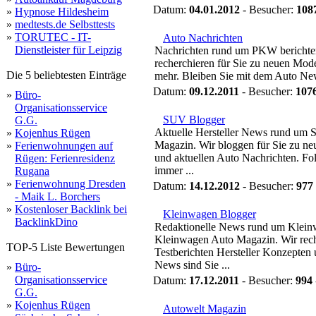
Datum:
04.01.2012
- Besucher:
108
»
Hypnose Hildesheim
»
medtests.de Selbsttests
»
TORUTEC - IT-
Auto Nachrichten
Dienstleister für Leipzig
Nachrichten rund um PKW berichten
recherchieren für Sie zu neuen Mo
Die 5 beliebtesten Einträge
mehr. Bleiben Sie mit dem Auto News
Datum:
09.12.2011
- Besucher:
107
»
Büro-
Organisationsservice
SUV Blogger
G.G.
Aktuelle Hersteller News rund um 
»
Kojenhus Rügen
Magazin. Wir bloggen für Sie zu neu
»
Ferienwohnungen auf
und aktuellen Auto Nachrichten. 
Rügen: Ferienresidenz
immer ...
Rugana
»
Ferienwohnung Dresden
Datum:
14.12.2012
- Besucher:
977
- Maik L. Borchers
»
Kostenloser Backlink bei
Kleinwagen Blogger
BacklinkDino
Redaktionelle News rund um Kleinw
Kleinwagen Auto Magazin. Wir reche
TOP-5 Liste Bewertungen
Testberichten Hersteller Konzepten
News sind Sie ...
»
Büro-
Organisationsservice
Datum:
17.12.2011
- Besucher:
994
G.G.
»
Kojenhus Rügen
Autowelt Magazin