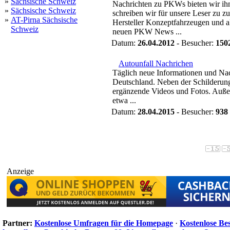
»
Sächsische Schweiz
Nachrichten zu PKWs bieten wir ih
»
Sächsische Schweiz
schreiben wir für unsere Leser zu 
»
AT-Pirna Sächsische
Hersteller Konzeptfahrzeugen und a
Schweiz
neuen PKW News ...
Datum:
26.04.2012
- Besucher:
150
Autounfall Nachrichen
Täglich neue Informationen und Nac
Deutschland. Neben der Schilderung
ergänzende Videos und Fotos. Auße
etwa ...
Datum:
28.04.2015
- Besucher:
938
Anzeige
Partner:
Kostenlose Umfragen für die Homepage
·
Kostenlose Be