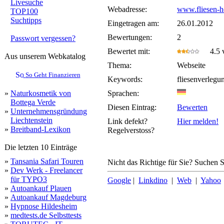
Livesuche
Webadresse:
www.fliesen-h
TOP100
Suchtipps
Eingetragen am:
26.01.2012
Bewertungen:
2
Passwort vergessen?
Bewertet mit:
4.5 v
Aus unserem Webkatalog
Thema:
Webseite
So Geht Finanzieren
Keywords:
fliesenverlegu
»
Naturkosmetik von
Sprachen:
Bottega Verde
Diesen Eintrag:
Bewerten
»
Unternehmensgründung
Liechtenstein
Link defekt?
Hier melden!
»
Breitband-Lexikon
Regelverstoss?
Die letzten 10 Einträge
»
Tansania Safari Touren
Nicht das Richtige für Sie? Suchen Si
»
Dev Werk - Freelancer
für TYPO3
Google
|
Linkdino
|
Web
|
Yahoo
»
Autoankauf Plauen
»
Autoankauf Magdeburg
»
Hypnose Hildesheim
»
medtests.de Selbsttests