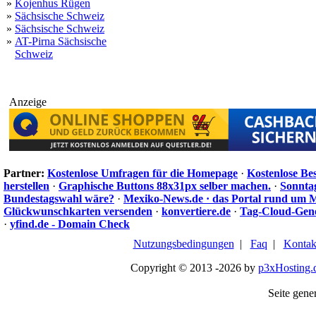
»
Kojenhus Rügen
»
Sächsische Schweiz
»
Sächsische Schweiz
»
AT-Pirna Sächsische
Schweiz
Anzeige
Partner:
Kostenlose Umfragen für die Homepage
·
Kostenlose Be
herstellen
·
Graphische Buttons 88x31px selber machen.
·
Sonnta
Bundestagswahl wäre?
·
Mexiko-News.de · das Portal rund um 
Glückwunschkarten versenden
·
konvertiere.de
·
Tag-Cloud-Gen
·
yfind.de - Domain Check
Nutzungsbedingungen
|
Faq
|
Kontak
Copyright © 2013 -2026 by
p3xHosting.
Seite gener