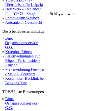
»
TORUTEC - IT-
Dienstleister für Leipzig
»
Dev Werk - Freelancer
für TYPO3 - Shops
Schlagwortwolke
herget
große
freuen
mo
info
holzböden
aktivieren
kommentare
bes
ber
»
Photovoltaik Wallbox
planung
umbau
anme
wa
vintage
verwendet
hochwertige
badausstattung
leistungen
holz
holzoptik
stein
perfekten
mosaikfliesen
pr
notwendige
hervorragende
entdecken
i
jahren
impressum
fachgeschäft
komplett
wahl
fliesenverlegung
ausstellung
anmelden
rapidmail
website
natursteinen
parkett
speichern
aktiviert
außenbereich
holzbod
natursteinp
alle
können
haben
vielen
bäder
»
Autoankauf Geesthacht
Die 5 beliebtesten Einträge
»
Büro-
Organisationsservice
G.G.
»
Kojenhus Rügen
»
Ferienwohnungen auf
Rügen: Ferienresidenz
Rugana
»
Ferienwohnung Dresden
- Maik L. Borchers
»
Kostenloser Backlink bei
BacklinkDino
TOP-5 Liste Bewertungen
»
Büro-
Organisationsservice
G.G.