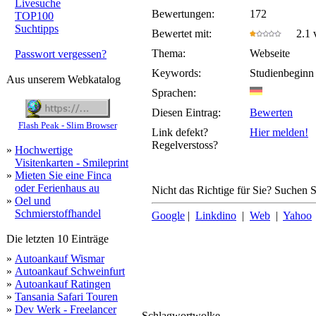
Livesuche
Bewertungen:
172
TOP100
Suchtipps
Bewertet mit:
2.1 v
Thema:
Webseite
Passwort vergessen?
Keywords:
Studienbeginn 
Aus unserem Webkatalog
Sprachen:
Diesen Eintrag:
Bewerten
Flash Peak - Slim Browser
Link defekt?
Hier melden!
Regelverstoss?
»
Hochwertige
Visitenkarten - Smileprint
»
Mieten Sie eine Finca
oder Ferienhaus au
Nicht das Richtige für Sie? Suchen Si
»
Oel und
Schmierstoffhandel
Google
|
Linkdino
|
Web
|
Yahoo
Die letzten 10 Einträge
»
Autoankauf Wismar
»
Autoankauf Schweinfurt
»
Autoankauf Ratingen
»
Tansania Safari Touren
»
Dev Werk - Freelancer
Schlagwortwolke