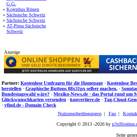
G.G.
»
Kojenhus Rügen
»
Sächsische Schweiz
»
Sächsische Schweiz
»
AT-Pirna Sächsische
Schweiz
Anzeige
Partner:
Kostenlose Umfragen für die Homepage
·
Kostenlose Be
herstellen
·
Graphische Buttons 88x31px selber machen.
·
Sonnta
Bundestagswahl wäre?
·
Mexiko-News.de · das Portal rund um 
Glückwunschkarten versenden
·
konvertiere.de
·
Tag-Cloud-Gen
·
yfind.de - Domain Check
Nutzungsbedingungen
|
Faq
|
Kontak
Copyright © 2013 -2026 by
p3xHosting.
Seite gener