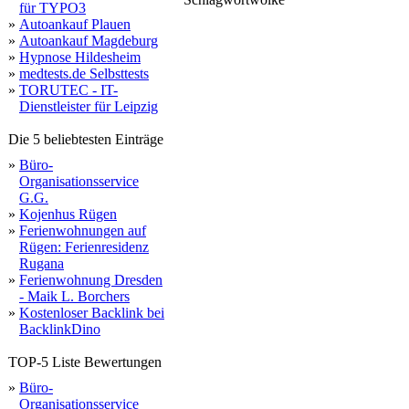
für TYPO3
zeit
selbst
baf
rolle
stu
wissen
impr
datenschutz
studienstart
möglichkeit
star
notendurc
infoportal
»
Autoankauf Plauen
erst
m
abitur
studienplatztausch
semester
n
studenten
»
Autoankauf Magdeburg
»
Hypnose Hildesheim
»
medtests.de Selbsttests
»
TORUTEC - IT-
Dienstleister für Leipzig
Die 5 beliebtesten Einträge
»
Büro-
Organisationsservice
G.G.
»
Kojenhus Rügen
»
Ferienwohnungen auf
Rügen: Ferienresidenz
Rugana
»
Ferienwohnung Dresden
- Maik L. Borchers
»
Kostenloser Backlink bei
BacklinkDino
TOP-5 Liste Bewertungen
»
Büro-
Organisationsservice