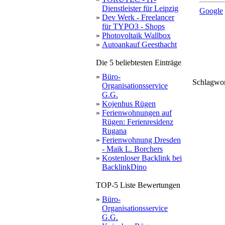
Dienstleister für Leipzig
Google
»
Dev Werk - Freelancer
für TYPO3 - Shops
»
Photovoltaik Wallbox
»
Autoankauf Geesthacht
Die 5 beliebtesten Einträge
»
Büro-
Schlagwo
Organisationsservice
br
alle
wirt
v
mar
ges
G.G.
steuerrecht
beurk
»
Kojenhus Rügen
»
Ferienwohnungen auf
Rügen: Ferienresidenz
Rugana
»
Ferienwohnung Dresden
- Maik L. Borchers
»
Kostenloser Backlink bei
BacklinkDino
TOP-5 Liste Bewertungen
»
Büro-
Organisationsservice
G.G.