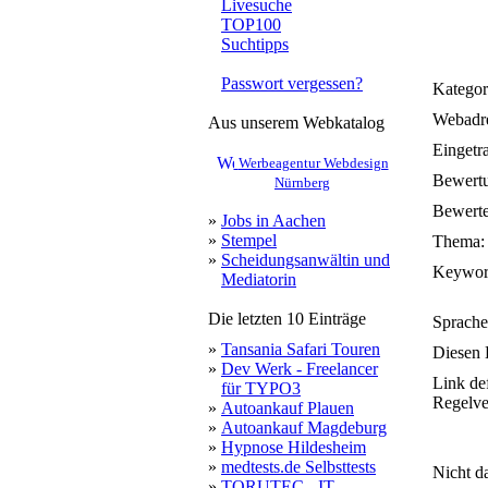
Livesuche
TOP100
Suchtipps
Passwort vergessen?
Kategor
Webadre
Aus unserem Webkatalog
Eingetr
Werbeagentur Webdesign
Bewert
Nürnberg
Bewerte
»
Jobs in Aachen
»
Stempel
Thema:
»
Scheidungsanwältin und
Keywor
Mediatorin
Die letzten 10 Einträge
Sprache
»
Tansania Safari Touren
Diesen 
»
Dev Werk - Freelancer
Link de
für TYPO3
Regelve
»
Autoankauf Plauen
»
Autoankauf Magdeburg
»
Hypnose Hildesheim
»
medtests.de Selbsttests
Nicht da
»
TORUTEC - IT-