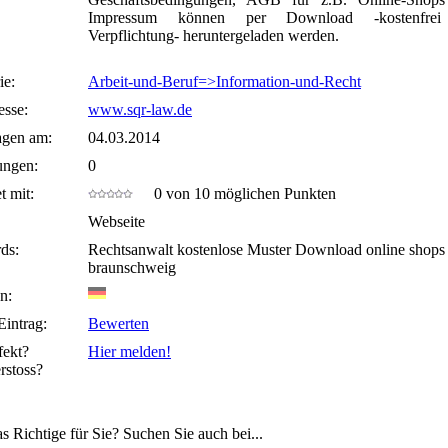
Impressum können per Download -kostenfre
Verpflichtung- heruntergeladen werden.
ie:
Arbeit-und-Beruf=>Information-und-Recht
sse:
www.sqr-law.de
agen am:
04.03.2014
ungen:
0
t mit:
0 von 10 möglichen Punkten
Webseite
ds:
Rechtsanwalt kostenlose Muster Download online shops
braunschweig
n:
Eintrag:
Bewerten
fekt?
Hier melden!
rstoss?
s Richtige für Sie? Suchen Sie auch bei...