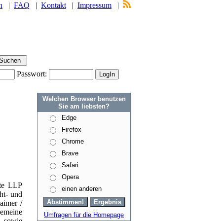
n
|
FAQ
|
Kontakt
|
Impressum
|
Passwort:
Welchen Browser benutzen
Sie am liebsten?
Edge
Firefox
Chrome
Brave
Safari
Opera
lte LLP
einen anderen
ht- und
aimer /
emeine
Umfragen für die Homepage
 sowie