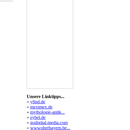
takt
ehmen
rungen
rielle
Unsere Linktipps...
»
yfind.de
»
meximex.de
»
mythologie-antik...
»
eybel.de
»
godigital-media.com
»
wwwoberbayern.be...