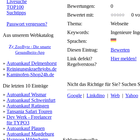
Livesuche
Bewertungen:
0
TOP100
Suchtipps
Bewertet mit:
0 von
Thema:
Webseite
Passwort vergessen?
Keywords:
Ingenieure Ing
Aus unserem Webkatalog
Sprachen:
ZooByte - Die smarte
Diesen Eintrag:
Bewerten
Gesundheits-App
Link defekt?
Hier melden!
»
Autoankauf Delmenhorst
Regelverstoss?
»
Reinigungskraeftejobs.de
»
Kaminofen-Shop24h.de
Nicht das Richtige für Sie? Suchen Si
Die letzten 10 Einträge
»
Autoankauf Wismar
Google
|
Linkdino
|
Web
|
Yahoo
»
Autoankauf Schweinfurt
»
Autoankauf Ratingen
»
Tansania Safari Touren
»
Dev Werk - Freelancer
für TYPO3
»
Autoankauf Plauen
»
Autoankauf Magdeburg
»
Hypnose Hildesheim
Schlagwortwolke