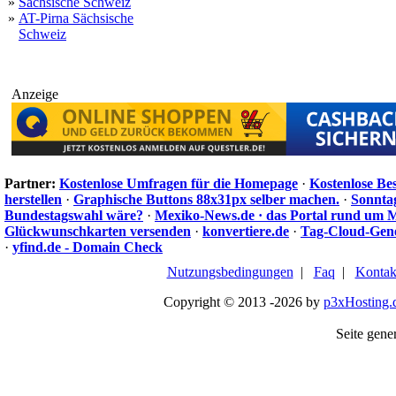
»
Sächsische Schweiz
»
AT-Pirna Sächsische
Schweiz
Anzeige
Partner:
Kostenlose Umfragen für die Homepage
·
Kostenlose Be
herstellen
·
Graphische Buttons 88x31px selber machen.
·
Sonnta
Bundestagswahl wäre?
·
Mexiko-News.de · das Portal rund um 
Glückwunschkarten versenden
·
konvertiere.de
·
Tag-Cloud-Gen
·
yfind.de - Domain Check
Nutzungsbedingungen
|
Faq
|
Kontak
Copyright © 2013 -2026 by
p3xHosting.
Seite gener