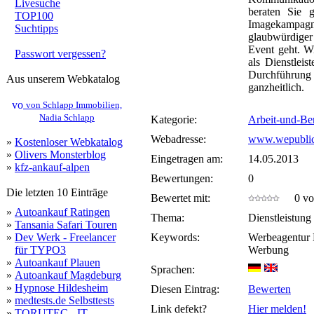
Livesuche
beraten Sie 
TOP100
Imagekampa
Suchtipps
glaubwürdiger 
Event geht. Wi
Passwort vergessen?
als Dienstleis
Durchführung
Aus unserem Webkatalog
ganzheitlich.
von Schlapp Immobilien,
Nadia Schlapp
Kategorie:
Arbeit-und-Be
Webadresse:
www.wepublic
»
Kostenloser Webkatalog
»
Olivers Monsterblog
Eingetragen am:
14.05.2013
»
kfz-ankauf-alpen
Bewertungen:
0
Die letzten 10 Einträge
Bewertet mit:
0 von
»
Autoankauf Ratingen
Thema:
Dienstleistung
»
Tansania Safari Touren
»
Dev Werk - Freelancer
Keywords:
Werbeagentur B
für TYPO3
Werbung
»
Autoankauf Plauen
Sprachen:
»
Autoankauf Magdeburg
»
Hypnose Hildesheim
Diesen Eintrag:
Bewerten
»
medtests.de Selbsttests
Link defekt?
Hier melden!
»
TORUTEC - IT-