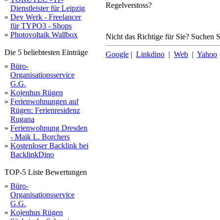
Regelverstoss?
Dienstleister für Leipzig
»
Dev Werk - Freelancer
für TYPO3 - Shops
»
Photovoltaik Wallbox
Nicht das Richtige für Sie? Suchen Si
Die 5 beliebtesten Einträge
Google
|
Linkdino
|
Web
|
Yahoo
»
Büro-
Organisationsservice
G.G.
»
Kojenhus Rügen
»
Ferienwohnungen auf
Rügen: Ferienresidenz
Rugana
»
Ferienwohnung Dresden
- Maik L. Borchers
»
Kostenloser Backlink bei
BacklinkDino
TOP-5 Liste Bewertungen
»
Büro-
Organisationsservice
G.G.
»
Kojenhus Rügen