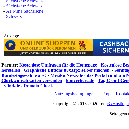
»
Sächsische Schweiz
»
Sächsische Schweiz
»
AT-Pirna Sächsische
Schweiz
Anzeige
Partner:
Kostenlose Umfragen für die Homepage
·
Kostenlose Be
herstellen
·
Graphische Buttons 88x31px selber machen.
·
Sonnta
Bundestagswahl wäre?
·
Mexiko-News.de · das Portal rund um 
Glückwunschkarten versenden
·
konvertiere.de
·
Tag-Cloud-Gen
·
yfind.de - Domain Check
Nutzungsbedingungen
|
Faq
|
Kontak
Copyright © 2013 -2026 by
p3xHosting.
Seite gener