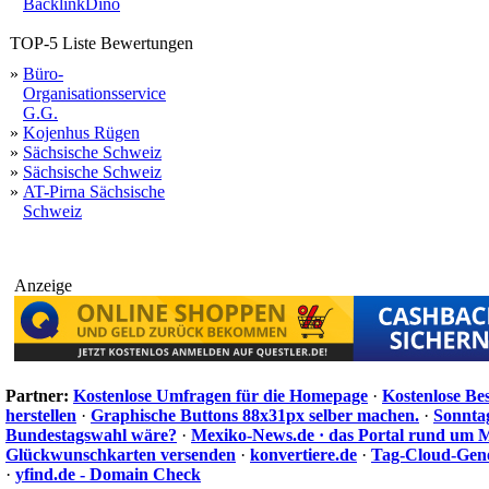
BacklinkDino
TOP-5 Liste Bewertungen
»
Büro-
Organisationsservice
G.G.
»
Kojenhus Rügen
»
Sächsische Schweiz
»
Sächsische Schweiz
»
AT-Pirna Sächsische
Schweiz
Anzeige
Partner:
Kostenlose Umfragen für die Homepage
·
Kostenlose Be
herstellen
·
Graphische Buttons 88x31px selber machen.
·
Sonnta
Bundestagswahl wäre?
·
Mexiko-News.de · das Portal rund um 
Glückwunschkarten versenden
·
konvertiere.de
·
Tag-Cloud-Gen
·
yfind.de - Domain Check