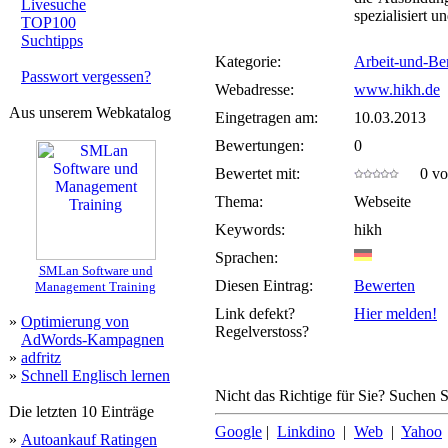
Livesuche
spezialisiert u
TOP100
Suchtipps
Kategorie:
Arbeit-und-Be
Passwort vergessen?
Webadresse:
www.hikh.de
Aus unserem Webkatalog
Eingetragen am:
10.03.2013
Bewertungen:
0
Bewertet mit:
0 von
Thema:
Webseite
Keywords:
hikh
Sprachen:
SMLan Software und
Diesen Eintrag:
Bewerten
Management Training
Link defekt?
Hier melden!
»
Optimierung von
Regelverstoss?
AdWords-Kampagnen
»
adfritz
»
Schnell Englisch lernen
Nicht das Richtige für Sie? Suchen Si
Die letzten 10 Einträge
Google
|
Linkdino
|
Web
|
Yahoo
»
Autoankauf Ratingen