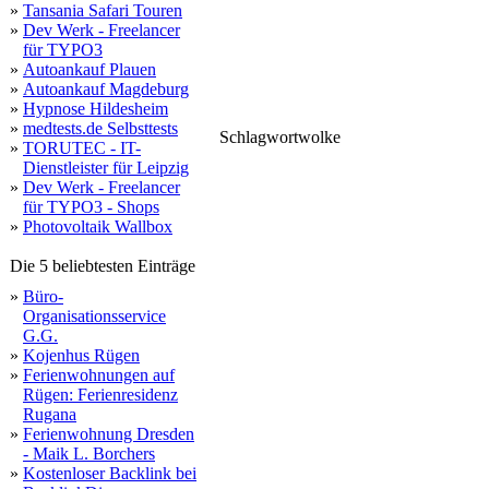
»
Tansania Safari Touren
»
Dev Werk - Freelancer
für TYPO3
»
Autoankauf Plauen
»
Autoankauf Magdeburg
»
Hypnose Hildesheim
»
medtests.de Selbsttests
Schlagwortwolke
me
»
TORUTEC - IT-
homöopathie
umschalten
menschen
ausbildungen
arbe
mail
wissen
hamburger
hamburg
hikh
dozentinnen
fortbildungsangebot
lernen
schule
alle
angebot
heilpraktikerschule
heilpraktikerinnen
prüfungsvorbereitu
erfahrungen
gründung
caro
kl
startseite
psychotherapie
fortbildu
Dienstleister für Leipzig
faszination
»
Dev Werk - Freelancer
für TYPO3 - Shops
»
Photovoltaik Wallbox
Die 5 beliebtesten Einträge
»
Büro-
Organisationsservice
G.G.
»
Kojenhus Rügen
»
Ferienwohnungen auf
Rügen: Ferienresidenz
Rugana
»
Ferienwohnung Dresden
- Maik L. Borchers
»
Kostenloser Backlink bei