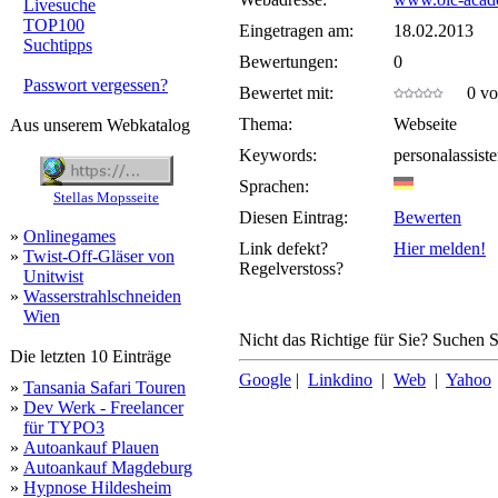
Livesuche
TOP100
Eingetragen am:
18.02.2013
Suchtipps
Bewertungen:
0
Passwort vergessen?
Bewertet mit:
0 von
Thema:
Webseite
Aus unserem Webkatalog
Keywords:
personalassist
Sprachen:
Stellas Mopsseite
Diesen Eintrag:
Bewerten
»
Onlinegames
Link defekt?
Hier melden!
»
Twist-Off-Gläser von
Regelverstoss?
Unitwist
»
Wasserstrahlschneiden
Wien
Nicht das Richtige für Sie? Suchen Si
Die letzten 10 Einträge
Google
|
Linkdino
|
Web
|
Yahoo
»
Tansania Safari Touren
»
Dev Werk - Freelancer
für TYPO3
»
Autoankauf Plauen
»
Autoankauf Magdeburg
»
Hypnose Hildesheim