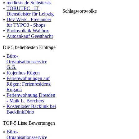
»
medtests.de Selbsttests
»
TORUTEC - IT-
Schlagwortwolke
Dienstleister für Leipzig
»
Dev Werk - Freelancer
für TYPO3 - Shops
»
Photovoltaik Wallbox
»
Autoankauf Geesthacht
Die 5 beliebtesten Einträge
»
Büro-
Organisationsservice
G.G.
»
Kojenhus Rügen
»
Ferienwohnungen auf
Rügen: Ferienresidenz
Rugana
»
Ferienwohnung Dresden
- Maik L. Borchers
»
Kostenloser Backlink bei
BacklinkDino
TOP-5 Liste Bewertungen
»
Büro-
Organisationsservice