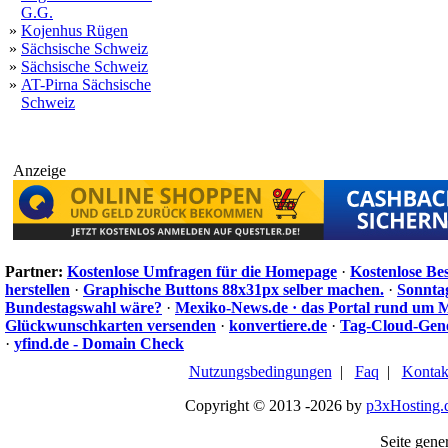
G.G.
»
Kojenhus Rügen
»
Sächsische Schweiz
»
Sächsische Schweiz
»
AT-Pirna Sächsische
Schweiz
Anzeige
Partner:
Kostenlose Umfragen für die Homepage
·
Kostenlose Be
herstellen
·
Graphische Buttons 88x31px selber machen.
·
Sonnta
Bundestagswahl wäre?
·
Mexiko-News.de · das Portal rund um 
Glückwunschkarten versenden
·
konvertiere.de
·
Tag-Cloud-Gen
·
yfind.de - Domain Check
Nutzungsbedingungen
|
Faq
|
Kontak
Copyright © 2013 -2026 by
p3xHosting.
Seite gener