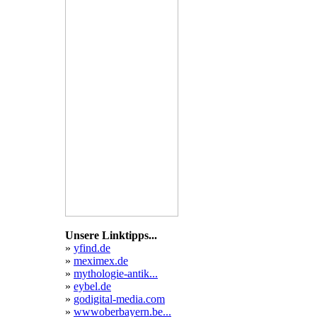
Unsere Linktipps...
»
yfind.de
»
meximex.de
»
mythologie-antik...
»
eybel.de
»
godigital-media.com
»
wwwoberbayern.be...