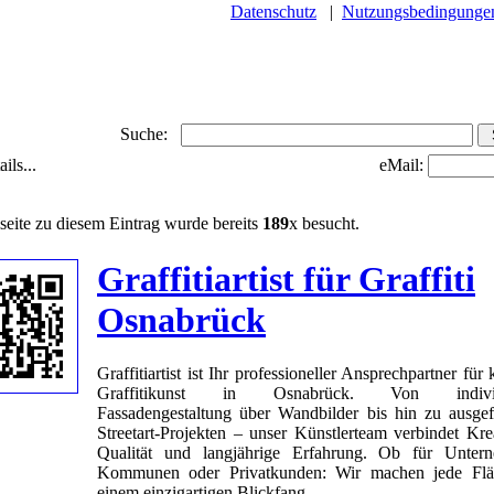
Datenschutz
|
Nutzungsbedingunge
Suche:
ils...
eMail:
seite zu diesem Eintrag wurde bereits
189
x besucht.
Graffitiartist für Graffiti
Osnabrück
Graffitiartist ist Ihr professioneller Ansprechpartner für 
Graffitikunst in Osnabrück. Von individu
Fassadengestaltung über Wandbilder bis hin zu ausgef
Streetart-Projekten – unser Künstlerteam verbindet Kreat
Qualität und langjährige Erfahrung. Ob für Unter
Kommunen oder Privatkunden: Wir machen jede Flä
einem einzigartigen Blickfang.