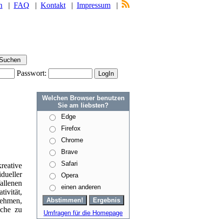
n
|
FAQ
|
Kontakt
|
Impressum
|
Passwort:
Welchen Browser benutzen
Sie am liebsten?
Edge
Firefox
Chrome
Brave
Safari
kreative
eller
Opera
allenen
einen anderen
ivität,
nehmen,
che zu
Umfragen für die Homepage