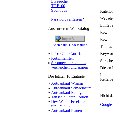
Livesuche
TOP100
Suchtipps
Kategor
Webadre
Passwort vergessen?
Eingetr
Aus unserem Webkatalog
Bewert
Bewerte
Kosten für Hundeschulen
Thema:
»
Infos Gran Canaria
Keywor
»
Kutschfahrten
Sprache
»
Stromrechner online -
vergleichen und sparen
Diesen 
Link de
Die letzten 10 Einträge
Regelve
»
Autoankauf Wismar
»
Autoankauf Schweinfurt
»
Autoankauf Ratingen
Nicht da
»
Tansania Safari Touren
»
Dev Werk - Freelancer
Google
für TYPO3
»
Autoankauf Plauen