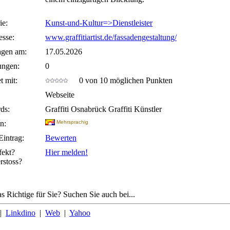
ie:
Kunst-und-Kultur=>Dienstleister
sse:
www.graffitiartist.de/fassadengestaltung/
agen am:
17.05.2026
ungen:
0
t mit:
0 von 10 möglichen Punkten
Webseite
ds:
Graffiti Osnabrück Graffiti Künstler
n:
Mehrsprachig
Eintrag:
Bewerten
fekt?
Hier melden!
rstoss?
s Richtige für Sie? Suchen Sie auch bei...
|
Linkdino
|
Web
|
Yahoo