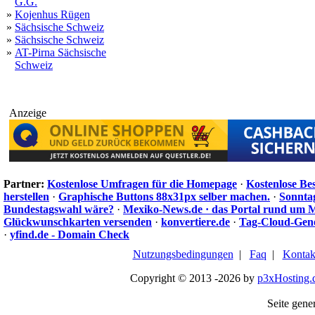
G.G.
»
Kojenhus Rügen
»
Sächsische Schweiz
»
Sächsische Schweiz
»
AT-Pirna Sächsische
Schweiz
Anzeige
Partner:
Kostenlose Umfragen für die Homepage
·
Kostenlose Be
herstellen
·
Graphische Buttons 88x31px selber machen.
·
Sonnta
Bundestagswahl wäre?
·
Mexiko-News.de · das Portal rund um 
Glückwunschkarten versenden
·
konvertiere.de
·
Tag-Cloud-Gen
·
yfind.de - Domain Check
Nutzungsbedingungen
|
Faq
|
Kontak
Copyright © 2013 -2026 by
p3xHosting.
Seite gener