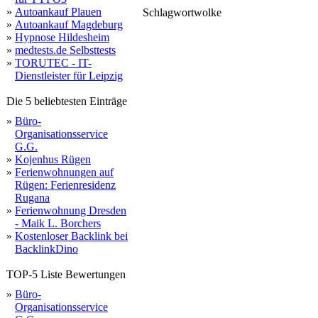
»
Autoankauf Plauen
Schlagwortwolke
typo3
»
Autoankauf Magdeburg
pe
freelancer
»
Hypnose Hildesheim
»
medtests.de Selbsttests
»
TORUTEC - IT-
Dienstleister für Leipzig
Die 5 beliebtesten Einträge
»
Büro-
Organisationsservice
G.G.
»
Kojenhus Rügen
»
Ferienwohnungen auf
Rügen: Ferienresidenz
Rugana
»
Ferienwohnung Dresden
- Maik L. Borchers
»
Kostenloser Backlink bei
BacklinkDino
TOP-5 Liste Bewertungen
»
Büro-
Organisationsservice