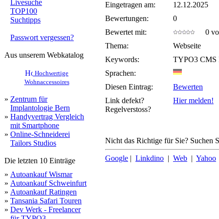
Livesuche
Eingetragen am:
12.12.2025
TOP100
Bewertungen:
0
Suchtipps
Bewertet mit:
0 von
Passwort vergessen?
Thema:
Webseite
Aus unserem Webkatalog
Keywords:
TYPO3 CMS P
Sprachen:
Hochwertige
Wohnaccessoires
Diesen Eintrag:
Bewerten
»
Zentrum für
Link defekt?
Hier melden!
Implantologie Bern
Regelverstoss?
»
Handyvertrag Vergleich
mit Smartphone
»
Online-Schneiderei
Nicht das Richtige für Sie? Suchen Si
Tailors Studios
Google
|
Linkdino
|
Web
|
Yahoo
Die letzten 10 Einträge
»
Autoankauf Wismar
»
Autoankauf Schweinfurt
»
Autoankauf Ratingen
»
Tansania Safari Touren
»
Dev Werk - Freelancer
für TYPO3