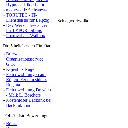
»
Hypnose Hildesheim
»
medtests.de Selbsttests
»
TORUTEC - IT-
Dienstleister für Leipzig
Schlagwortwolke
91541
»
Dev Werk - Freelancer
92442
meister
st
kunststofftechnik
tauber
eng
alle
forschung
brilon
teknor
handelsvertretung
kunststo
schalten
schwabmünchen
login
werkzeugmec
schaefer
deggendor
process
54634
fachkraft
sachsen
marketing
großraum
einrichter
fachrichtung
kautschuktechnik
jobs
chem
ar
technican
electronics
verwaltung
rothenburg
industrial
stellenangebote
kunststoff
entwicklung
registrieren
fachleute
veröffentlicht
stellen
bitburg
für TYPO3 - Shops
»
Photovoltaik Wallbox
Die 5 beliebtesten Einträge
»
Büro-
Organisationsservice
G.G.
»
Kojenhus Rügen
»
Ferienwohnungen auf
Rügen: Ferienresidenz
Rugana
»
Ferienwohnung Dresden
- Maik L. Borchers
»
Kostenloser Backlink bei
BacklinkDino
TOP-5 Liste Bewertungen
»
Büro-