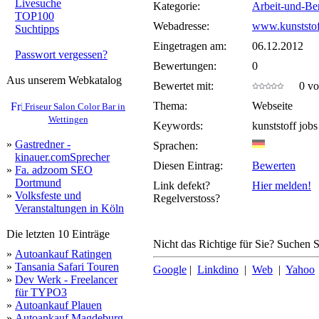
Livesuche
Kategorie:
Arbeit-und-Be
TOP100
Webadresse:
www.kunststof
Suchtipps
Eingetragen am:
06.12.2012
Passwort vergessen?
Bewertungen:
0
Aus unserem Webkatalog
Bewertet mit:
0 von
Thema:
Webseite
Friseur Salon Color Bar in
Wettingen
Keywords:
kunststoff job
»
Gastredner -
Sprachen:
kinauer.comSprecher
Diesen Eintrag:
Bewerten
»
Fa. adzoom SEO
Dortmund
Link defekt?
Hier melden!
»
Volksfeste und
Regelverstoss?
Veranstaltungen in Köln
Die letzten 10 Einträge
Nicht das Richtige für Sie? Suchen Si
»
Autoankauf Ratingen
»
Tansania Safari Touren
Google
|
Linkdino
|
Web
|
Yahoo
»
Dev Werk - Freelancer
für TYPO3
»
Autoankauf Plauen
»
Autoankauf Magdeburg