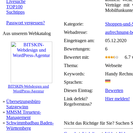
Livesuche
Verträge mit
TOP100
Mobilfunkunt
Suchtipps
Passwort vergessen?
Kategorie:
Shoppen-und-
Webadresse:
aufrechnung-be
Aus unserem Webkatalog
Eingetragen am:
05.12.2020
Bewertungen:
6
Bewertet mit:
6.7 v
Thema:
Webseite
Keywords:
Handy Rechnu
Sprachen:
BITSKIN-Webdesign und
Diesen Eintrag:
Bewerten
WordPress-Agentur
Link defekt?
Hier melden!
»
Übersetzungsbüro
Regelverstoss?
Satzgewinn
»
MMSM Treuetest-
Management
»
Schwimmbadbau Baden-
Nicht das Richtige für Sie? Suchen Si
Württemberg