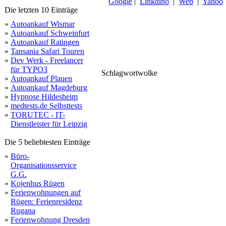
Google
|
Linkdino
|
Web
|
Yahoo
Die letzten 10 Einträge
»
Autoankauf Wismar
»
Autoankauf Schweinfurt
»
Autoankauf Ratingen
»
Tansania Safari Touren
»
Dev Werk - Freelancer
für TYPO3
Schlagwortwolke
rechnung
»
Autoankauf Plauen
ip
etwas
guten
vorteil
allnet
preis
zwei
rechnungskau
n
drucken
verträge
zahlungsmethode
retoure
geräte
onlineshops
ware
fl
shops
verbergen
beque
z
günstige
rechnungsadresse
shop
ausgewählt
habe
sch
behalten
sparen
vollen
später
neuen
zurü
be
möglichkeit
konditionen
handyverträ
muss
angebote
alternativ
kostenlos
beliebte
mona
sofort
achten
geld
rechnungszahlung
»
Autoankauf Magdeburg
kunden
bezahlen
»
Hypnose Hildesheim
»
medtests.de Selbsttests
»
TORUTEC - IT-
Dienstleister für Leipzig
Die 5 beliebtesten Einträge
»
Büro-
Organisationsservice
G.G.
»
Kojenhus Rügen
»
Ferienwohnungen auf
Rügen: Ferienresidenz
Rugana
»
Ferienwohnung Dresden