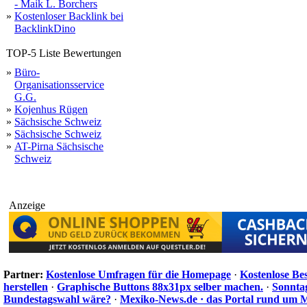
- Maik L. Borchers
»
Kostenloser Backlink bei
BacklinkDino
TOP-5 Liste Bewertungen
»
Büro-
Organisationsservice
G.G.
»
Kojenhus Rügen
»
Sächsische Schweiz
»
Sächsische Schweiz
»
AT-Pirna Sächsische
Schweiz
Anzeige
Partner:
Kostenlose Umfragen für die Homepage
·
Kostenlose Be
herstellen
·
Graphische Buttons 88x31px selber machen.
·
Sonnta
Bundestagswahl wäre?
·
Mexiko-News.de · das Portal rund um 