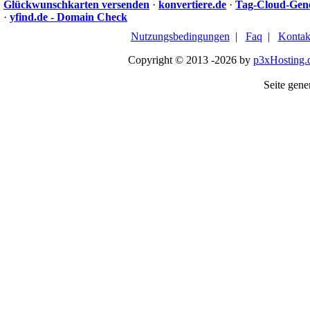
Glückwunschkarten versenden
·
konvertiere.de
·
Tag-Cloud-Gen
·
yfind.de - Domain Check
Nutzungsbedingungen
|
Faq
|
Kontak
Copyright © 2013 -2026 by
p3xHosting.
Seite gener