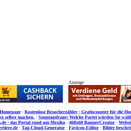
Anzeige
e Homepage
·
Kostenlose Besucherzähler · Gratiscounter für die H
px selber machen.
·
Sonntagsfrage: Welche Partei würden Sie wäh
de · das Portal rund um Mexiko
·
468x60 BannerCreator
·
Websi
rtiere.de
·
Tag-Cloud-Generator
·
Favicon-Editor
·
Bilder beschr