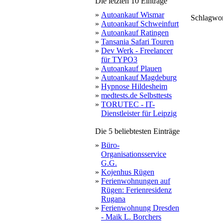
Die letzten 10 Einträge
»
Autoankauf Wismar
Schlagwo
»
Autoankauf Schweinfurt
»
Autoankauf Ratingen
»
Tansania Safari Touren
»
Dev Werk - Freelancer
für TYPO3
»
Autoankauf Plauen
»
Autoankauf Magdeburg
»
Hypnose Hildesheim
»
medtests.de Selbsttests
»
TORUTEC - IT-
Dienstleister für Leipzig
Die 5 beliebtesten Einträge
»
Büro-
Organisationsservice
G.G.
»
Kojenhus Rügen
»
Ferienwohnungen auf
Rügen: Ferienresidenz
Rugana
»
Ferienwohnung Dresden
- Maik L. Borchers