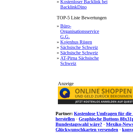
»
Kostenloser Backlink bei
BacklinkDino
TOP-5 Liste Bewertungen
»
Büro-
Organisationsservice
G.G.
»
Kojenhus Rügen
»
Sächsische Schweiz
»
Sächsische Schweiz
»
AT-Pirna Sächsische
Schweiz
Anzeige
Partner:
Kostenlose Umfragen für di
herstellen
·
Graphische Buttons 88x31
Bundestagswahl wäre?
·
Mexiko-News.
Glückwunschkarten versenden
·
konve