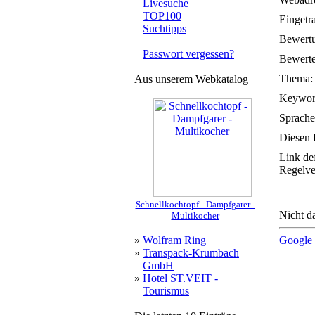
Livesuche
TOP100
Eingetr
Suchtipps
Bewert
Passwort vergessen?
Bewerte
Thema:
Aus unserem Webkatalog
Keywor
Sprache
Diesen 
Link de
Regelve
Schnellkochtopf - Dampfgarer -
Nicht da
Multikocher
»
Wolfram Ring
Google
»
Transpack-Krumbach
GmbH
»
Hotel ST.VEIT -
Tourismus