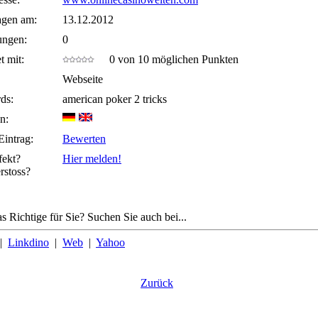
agen am:
13.12.2012
ungen:
0
t mit:
0 von 10 möglichen Punkten
Webseite
ds:
american poker 2 tricks
n:
Eintrag:
Bewerten
fekt?
Hier melden!
rstoss?
s Richtige für Sie? Suchen Sie auch bei...
|
Linkdino
|
Web
|
Yahoo
Zurück