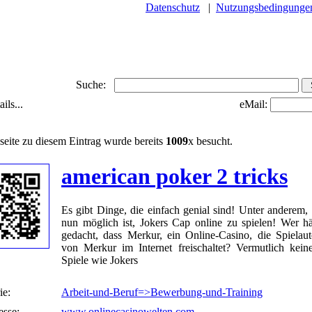
Datenschutz
|
Nutzungsbedingunge
Suche:
ils...
eMail:
seite zu diesem Eintrag wurde bereits
1009
x besucht.
american poker 2 tricks
Es gibt Dinge, die einfach genial sind! Unter anderem, 
nun möglich ist, Jokers Cap online zu spielen! Wer hä
gedacht, dass Merkur, ein Online-Casino, die Spielau
von Merkur im Internet freischaltet? Vermutlich keine
Spiele wie Jokers
ie:
Arbeit-und-Beruf=>Bewerbung-und-Training
sse:
www.onlinecasinowelten.com