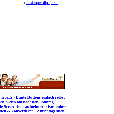
»
desktopwallpaper...
omepage
·
Bunte Buttons einfach selbst
len, wenn am nächsten Sonntag
te Screenshots aufnehmen
·
Kostenlose
iften & konvertieren
·
Aktientagebuch