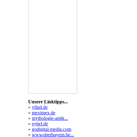
Unsere Linktipps...
»
yfind.de
»
meximex.de
»
mythologie-antik...
»
eybel.de
»
godigital-media.com
»
wwwoberbayern.be...