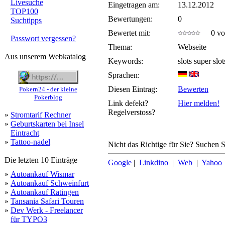
Livesuche
Eingetragen am:
13.12.2012
TOP100
Bewertungen:
0
Suchtipps
Bewertet mit:
0 von
Passwort vergessen?
Thema:
Webseite
Aus unserem Webkatalog
Keywords:
slots super slot
Sprachen:
Diesen Eintrag:
Bewerten
Pokern24 - der kleine
Pokerblog
Link defekt?
Hier melden!
Regelverstoss?
»
Stromtarif Rechner
»
Geburtskarten bei Insel
Eintracht
»
Tattoo-nadel
Nicht das Richtige für Sie? Suchen Si
Die letzten 10 Einträge
Google
|
Linkdino
|
Web
|
Yahoo
»
Autoankauf Wismar
»
Autoankauf Schweinfurt
»
Autoankauf Ratingen
»
Tansania Safari Touren
»
Dev Werk - Freelancer
für TYPO3