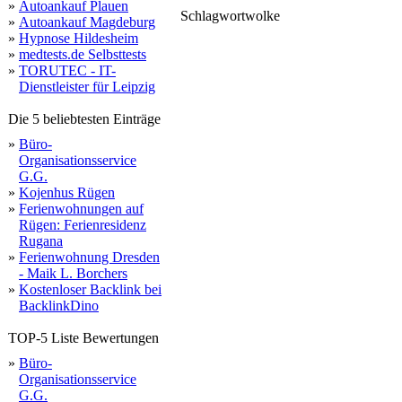
»
Autoankauf Plauen
Schlagwortwolke
»
Autoankauf Magdeburg
casino
that
domains
»
Hypnose Hildesheim
online
»
medtests.de Selbsttests
»
TORUTEC - IT-
Dienstleister für Leipzig
Die 5 beliebtesten Einträge
»
Büro-
Organisationsservice
G.G.
»
Kojenhus Rügen
»
Ferienwohnungen auf
Rügen: Ferienresidenz
Rugana
»
Ferienwohnung Dresden
- Maik L. Borchers
»
Kostenloser Backlink bei
BacklinkDino
TOP-5 Liste Bewertungen
»
Büro-
Organisationsservice
G.G.