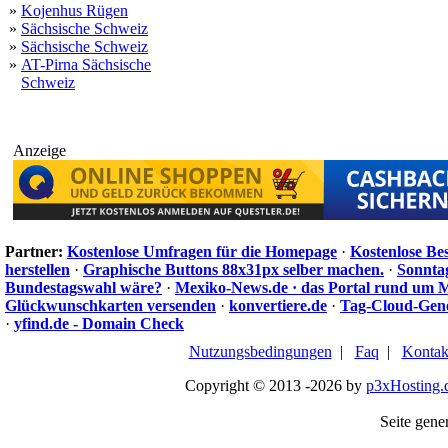
»
Kojenhus Rügen
»
Sächsische Schweiz
»
Sächsische Schweiz
»
AT-Pirna Sächsische
Schweiz
Anzeige
Partner:
Kostenlose Umfragen für die Homepage
·
Kostenlose Be
herstellen
·
Graphische Buttons 88x31px selber machen.
·
Sonnta
Bundestagswahl wäre?
·
Mexiko-News.de · das Portal rund um 
Glückwunschkarten versenden
·
konvertiere.de
·
Tag-Cloud-Gen
·
yfind.de - Domain Check
Nutzungsbedingungen
|
Faq
|
Kontak
Copyright © 2013 -2026 by
p3xHosting.
Seite gener