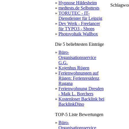
»
Hypnose Hildesheim
Schlagwo
»
medtests.de Selbsttests
mybet
»
TORUTEC - IT-
casino
Dienstleister für Leipzig
»
Dev Werk - Freelancer
für TYPO3 - Shops
»
Photovoltaik Wallbox
Die 5 beliebtesten Einträge
»
Büro-
Organisationsservice
G.G.
»
Kojenhus Rügen
»
Ferienwohnungen auf
Rügen: Ferienresidenz
Rugana
»
Ferienwohnung Dresden
- Maik L. Borchers
»
Kostenloser Backlink bei
BacklinkDino
TOP-5 Liste Bewertungen
»
Büro-
Organisationsservice