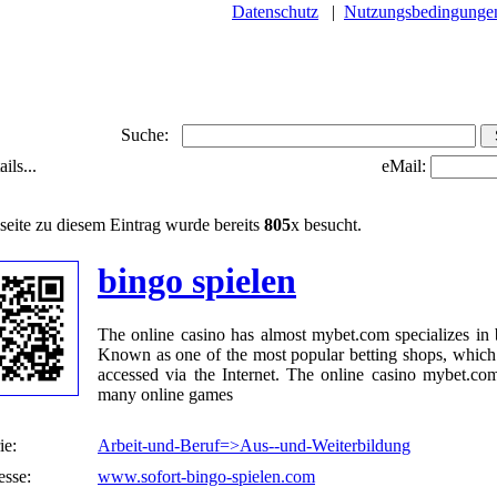
Datenschutz
|
Nutzungsbedingunge
Suche:
ils...
eMail:
seite zu diesem Eintrag wurde bereits
805
x besucht.
bingo spielen
The online casino has almost mybet.com specializes in b
Known as one of the most popular betting shops, which
accessed via the Internet. The online casino mybet.com
many online games
ie:
Arbeit-und-Beruf=>Aus--und-Weiterbildung
sse:
www.sofort-bingo-spielen.com