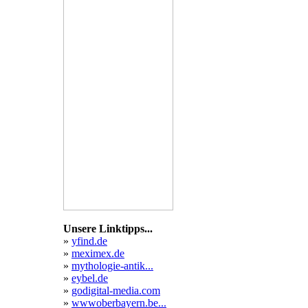
domains
Unsere Linktipps...
»
yfind.de
»
meximex.de
»
mythologie-antik...
»
eybel.de
»
godigital-media.com
»
wwwoberbayern.be...