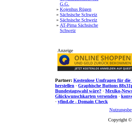
G.G.
»
Kojenhus Rügen
»
Sächsische Schweiz
»
Sächsische Schweiz
»
AT-Pirna Sächsische
Schweiz
Anzeige
Partner:
Kostenlose Umfragen für di
herstellen
·
Graphische Buttons 88x31
Bundestagswahl wäre?
·
Mexiko-News.
Glückwunschkarten versenden
·
konve
·
yfind.de - Domain Check
Nutzungsbe
Copyright ©