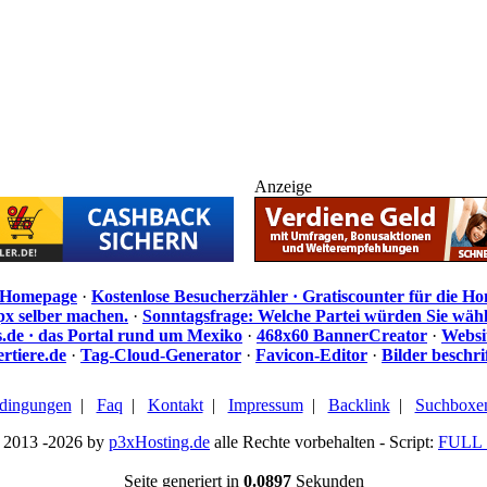
Anzeige
e Homepage
·
Kostenlose Besucherzähler · Gratiscounter für die H
px selber machen.
·
Sonntagsfrage: Welche Partei würden Sie wäh
de · das Portal rund um Mexiko
·
468x60 BannerCreator
·
Websi
rtiere.de
·
Tag-Cloud-Generator
·
Favicon-Editor
·
Bilder beschr
dingungen
|
Faq
|
Kontakt
|
Impressum
|
Backlink
|
Suchboxe
 2013 -2026 by
p3xHosting.de
alle Rechte vorbehalten - Script:
FULL 
Seite generiert in
0.0897
Sekunden