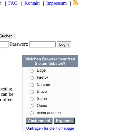
n
|
FAQ
|
Kontakt
|
Impressum
|
Passwort:
Welchen Browser benutzen
Sie am liebsten?
Edge
Firefox
Chrome
etting.
Brave
 can be
Safari
 offers
Opera
einen anderen
Umfragen für die Homepage