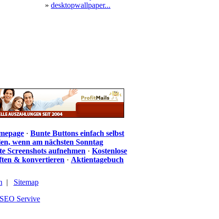
»
desktopwallpaper...
omepage
·
Bunte Buttons einfach selbst
len, wenn am nächsten Sonntag
te Screenshots aufnehmen
·
Kostenlose
iften & konvertieren
·
Aktientagebuch
n
|
Sitemap
SEO Servive